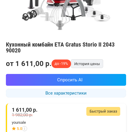
Кухонный комбайн ETA Gratus Storio II 2043
90020
от
1 611,00
p.
до -19%
История цены
Спросить AI
Все характеристики
1 611,00
р.
Быстрый заказ
1 982,00
р.
yoursale
5.0
i