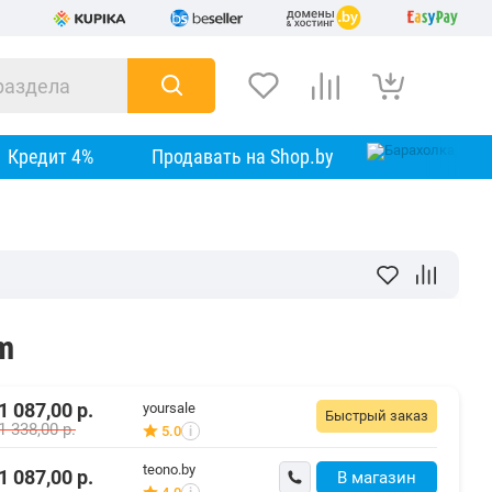
Кредит 4%
Продавать на Shop.by
m
1 087,00
р.
yoursale
Быстрый заказ
1 338,00
р.
5.0
i
teono.by
1 087,00
р.
В магазин