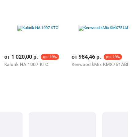
от
1 020,00
р.
от
984,46
р.
до -19%
до -19%
Kalorik HA 1007 KTO
Kenwood kMix KMX751ABK