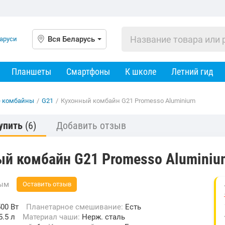
Вся Беларусь
Планшеты
Смартфоны
К школе
Летний гид
е комбайны
/
G21
/
Кухонный комбайн G21 Promesso Aluminium
упить
(6)
Добавить отзыв
ый комбайн G21 Promesso Aluminiu
вым
Оставить отзыв
00 Вт
Планетарное смешивание:
Есть
5.5 л
Материал чаши:
Нерж. сталь