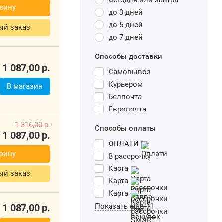
Сегодня или завтра
зину
до 3 дней
до 5 дней
ый заказ
до 7 дней
Способы доставки
1 087,00
р.
Самовывоз
Курьером
В магазин
Белпочта
Европочта
1 316,00
р.
Способы оплаты
1 087,00
р.
ОПЛАТИ
зину
В рассрочку
Карта
ый заказ
Карта
Карта
1 087,00
р.
Показать еще 11