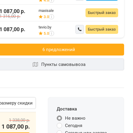
4.0
i
1 087,00
р.
maxisale
Быстрый заказ
1 316,00
р.
3.0
i
tevio.by
1 087,00
р.
Быстрый заказ
5.0
i
6 предложений
Пункты самовывоза
размеру скидки
Доставка
Не важно
1 338,00
р.
1 087,00
р.
Сегодня