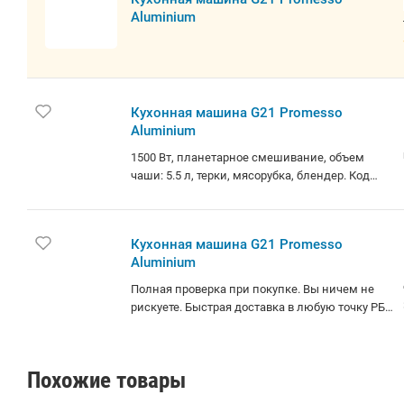
Aluminium
Кухонная машина G21 Promesso
Aluminium
1500 Вт, планетарное смешивание, объем
чаши: 5.5 л, терки, мясорубка, блендер. Код
2828974. Работаем без выходных. Быстрая
доставка. Грамотная консультация и помощь в
выборе. Не работаем с юр. лицами . Доступна 1
Кухонная машина G21 Promesso
шт.
Aluminium
Полная проверка при покупке. Вы ничем не
рискуете. Быстрая доставка в любую точку РБ.
Не работаем с Юр. лицами и картами
рассрочка. В наличии 1 шт. Для заказа более 1
шт, уточняйте информацию у менеджера.
Похожие товары