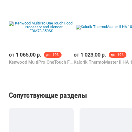
от
1 065,00
р.
от
1 023,00
р.
до -19%
до -19%
Kenwood MultiPro OneTouch Food Processor and Blender FDM73.850SS
Сопутствующие разделы