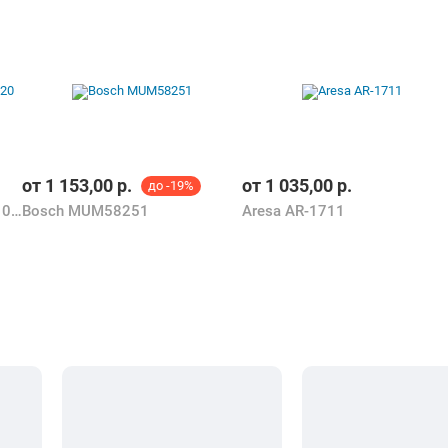
от
1 153,00
р.
от
1 035,00
р.
до -19%
Kalorik ThermoMaster II HA 1020
Bosch MUM58251
Aresa AR-1711