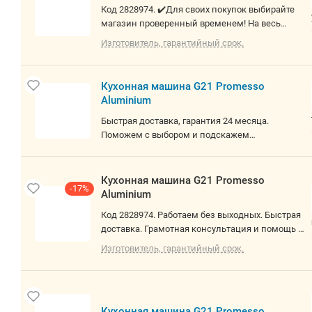
Код 2828974. ✔️Для своих покупок выбирайте
магазин проверенный временем! На весь
товар предоставляем 14 дней на проверку! Не
Изготовитель, гарантийный срок.
работаем с юр. лицами! О товаре: 1500 Вт,
планетарное смешивание, объем чаши: 5.5 л,
терки, мясорубка, блендер
Кухонная машина G21 Promesso
Aluminium
Быстрая доставка, гарантия 24 месяца.
Поможем с выбором и подскажем
оптимальное решение под ваши задачи.
Работаем честно, внимательно и с заботой о
каждом клиенте. С юр. лицами не работаем
Кухонная машина G21 Promesso
-17%
Aluminium
Код 2828974. Работаем без выходных. Быстрая
доставка. Грамотная консультация и помощь в
выборе. Не работаем с юр. лицами . Доступна 1
Изготовитель, гарантийный срок.
шт. О товаре: 1500 Вт, планетарное
смешивание, объем чаши: 5.5 л, терки,
мясорубка, блендер
Кухонная машина G21 Promesso