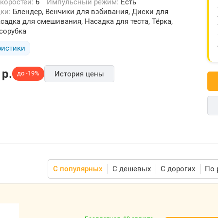
скоростей:
6
Импульсный режим:
Есть
дки:
Блендер, Венчики для взбивания, Диски для
садка для смешивания, Насадка для теста, Тёрка,
сорубка
ристики
p.
до -19%
История цены
С популярных
С дешевых
С дорогих
По 