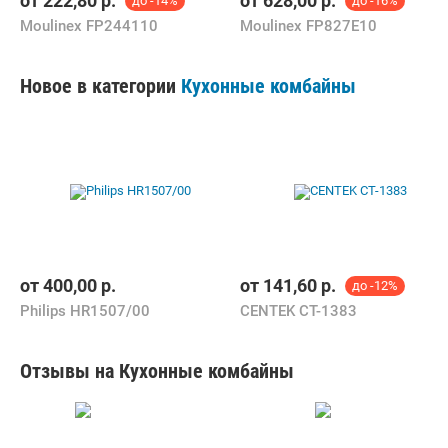
от
222,80
р.
от
628,00
р.
до -14%
до -16%
Moulinex FP244110
Moulinex FP827E10
Новое в категории
Кухонные комбайны
от
400,00
р.
от
141,60
р.
до -12%
Philips HR1507/00
CENTEK CT-1383
Отзывы на Кухонные комбайны