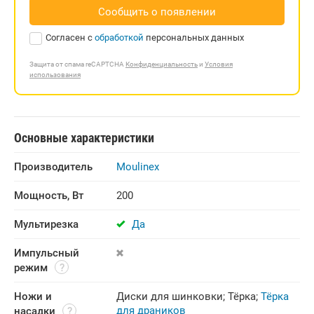
Сообщить о появлении
Согласен с
обработкой
персональных данных
Защита от спама reCAPTCHA
Конфиденциальность
и
Условия
использования
Основные характеристики
Производитель
Moulinex
Мощность, Вт
200
Мультирезка
Да
Импульсный 
режим
Ножи и 
Диски для шинковки
;
Тёрка
;
Тёрка
для драников
насадки