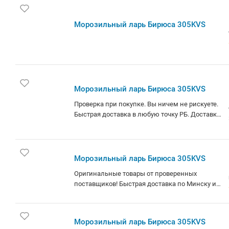
см, белый
Морозильный ларь Бирюса 305KVS
Морозильный ларь Бирюса 305KVS
Проверка при покупке. Вы ничем не рискуете.
Быстрая доставка в любую точку РБ. Доставка
осуществляется без подъема. Не работаем с
Юр. лицами и картами рассрочка. В наличии 1
шт. Для заказа более 1 шт, уточняйте
информацию у менеджера.
Морозильный ларь Бирюса 305KVS
Оригинальные товары от проверенных
поставщиков! Быстрая доставка по Минску и
РБ.
Морозильный ларь Бирюса 305KVS