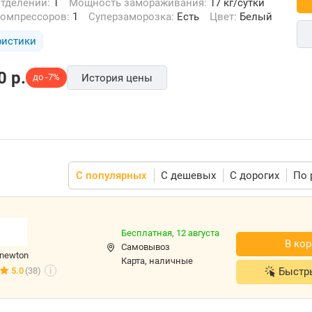
отделений:
1
Мощность замораживания:
17 кг/сутки
компрессоров:
1
Суперзаморозка:
Есть
Цвет:
Белый
ристики
0
p.
до -7%
История цены
С популярных
С дешевых
С дорогих
По 
Бесплатная,
12 августа
В кор
Самовывоз
newton
карта, наличные
Быстр
5.0
(38)
i