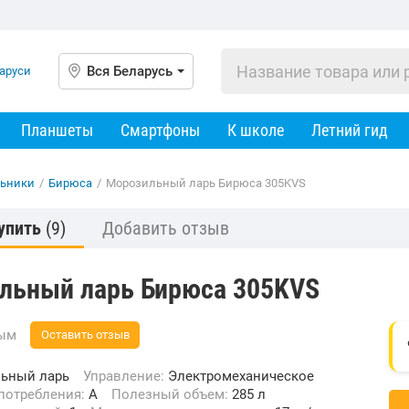
Вся Беларусь
Планшеты
Смартфоны
К школе
Летний гид
ьники
/
Бирюса
/
Морозильный ларь Бирюса 305KVS
упить
(9)
Добавить отзыв
льный ларь Бирюса 305KVS
вым
Оставить отзыв
ьный ларь
Управление:
Электромеханическое
опотребления:
A
Полезный объем:
285 л