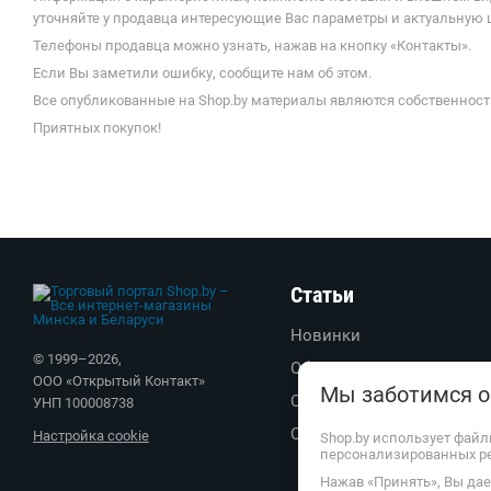
уточняйте у продавца интересующие Вас параметры и актуальную
Телефоны продавца можно узнать, нажав на кнопку «Контакты».
Если Вы заметили ошибку, сообщите нам об этом.
Все опубликованные на Shop.by материалы являются собственност
Приятных покупок!
Статьи
Новинки
© 1999–
2026
,
Обзоры
ООО «Открытый Контакт»
Мы заботимся о
Советы
УНП 100008738
Обратите внимание
Настройка cookie
Shop.by использует файл
персонализированных р
Нажав «Принять», Вы дает