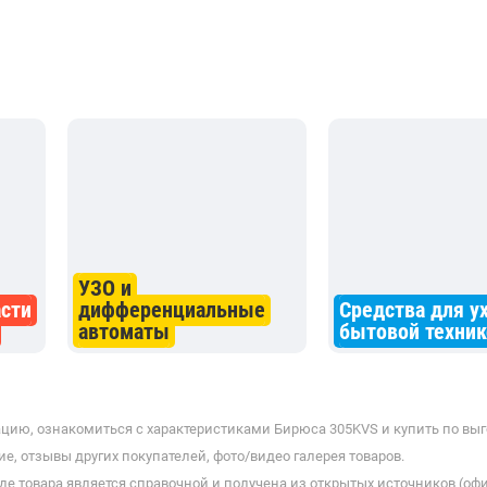
УЗО и
асти
дифференциальные
Средства для ух
автоматы
бытовой техник
цию, ознакомиться с характеристиками Бирюса 305KVS и купить по выг
е, отзывы других покупателей, фото/видео галерея товаров.
де товара является справочной и получена из открытых источников (оф