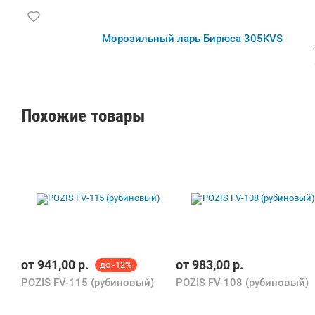
товаров. 7 Лет на рынке!
устройства.✅УникальностьОсобенность
модели - надежная работа в сложных
условиях, включая низкие температуры вне
Морозильный ларь Бирюса 305KVS
помещения и нестабильное электропитание, а
также наличие сигнала о повышении
температуры и режима быстрой заморозки
для сохранения свежести продуктов.
Похожие товары
от
941,00
р.
от
983,00
р.
до -12%
POZIS FV-115 (рубиновый)
POZIS FV-108 (рубиновый)