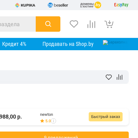
Кредит 4%
Продавать на Shop.by
newton
988,00
р.
Быстрый заказ
5.0
i
9 предложений