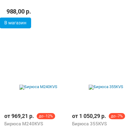
988,00
р.
В магазин
от
969,21
р.
от
1 050,29
р.
до -12%
до -7%
Бирюса M240KVS
Бирюса 355KVS