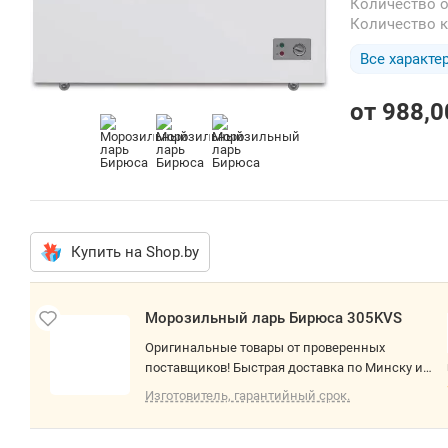
Количество 
Количество 
Все характе
от
988,0
Купить на Shop.by
Морозильный ларь Бирюса 305KVS
Оригинальные товары от проверенных
поставщиков! Быстрая доставка по Минску и
РБ. О товаре: отдельностоящий, без No Frost,
Изготовитель, гарантийный срок.
механическое управление, класс A, полезный
объём: 285 л, инверторный компрессор, работа
в неотапливаемых помещениях, 105.5x66.5x81