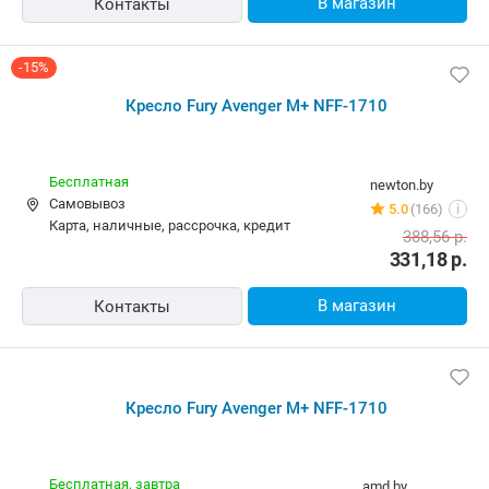
В магазин
Контакты
-15%
Кресло Fury Avenger M+ NFF-1710
Бесплатная
newton.by
Самовывоз
5.0
(166)
i
карта, наличные, рассрочка, кредит
388,56
р.
331,18
р.
В магазин
Контакты
Кресло Fury Avenger M+ NFF-1710
Бесплатная,
завтра
amd.by