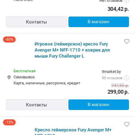
Нет отзывов
i
304,42
р.
В магазин
Контакты
-60%
Игровое (геймерское) кресло Fury
Avenger M+ NFF-1710 + коврик для
мыши Fury Challenger L
Бесплатная
itmarket.by
Самовывоз
90 отзывов
i
карта, наличные, рассрочка, кредит
747,50
р.
299,00
р.
В магазин
Контакты
-15%
Кресло геймерское Fury Avenger M+