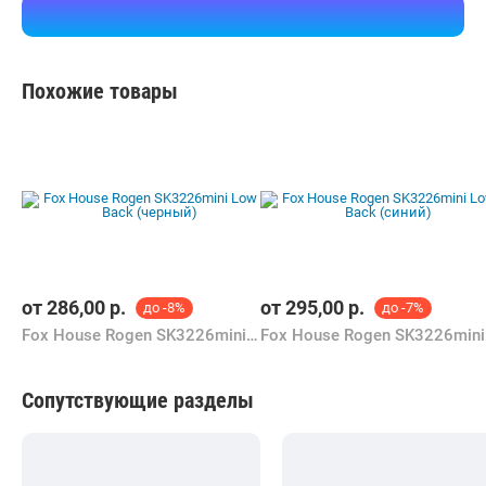
Похожие товары
от
286,00
р.
от
295,00
р.
до -8%
до -7%
Fox House Rogen SK3226mini Low Back (черный)
Fox
Сопутствующие разделы