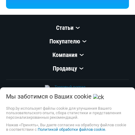
Статьи
Покупателю
Компания
Продавцу
Мы заботимся о Ваших cookie
© 1999–
2026
,
ООО «Открытый Контакт»
УНП 100008738
Shop.by использует файлы cookie для улучшения Вашего
пользовательского опыта, сбора статистики и представления
Настройка cookie
персонализированных рекомендаций.
Нажав «Принять», Вы даете согласие на обработку файлов cookie
в соответствии с
Политикой обработки файлов cookie.