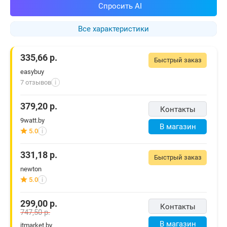
Спросить AI
Все характеристики
335,66
р.
Быстрый заказ
easybuy
7 отзывов
i
379,20
р.
Контакты
9watt.by
В магазин
5.0
i
331,18
р.
Быстрый заказ
newton
5.0
i
299,00
р.
Контакты
747,50
р.
В магазин
itmarket.by