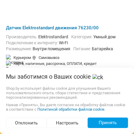
Датчик Elektrostandard движения 76230/00
Производитель:
Elektrostandard
Категория:
Умный дом
Подключение к интернету:
Wi-Fi
Размещение:
Внутри помещения
Питание:
Батарейка
Курьером
Самовывоз
карта, наличные, рассрочка, ОПЛАТИ, кредит
Мы заботимся о Ваших cookie
105,50
р.
zeon.by
4.0
(28)
i
Shop.by использует файлы cookie для улучшения Вашего
В магазин
Контакты
пользовательского опыта, сбора статистики и представления
персонализированных рекомендаций.
Нажав «Принять», Вы даете согласие на обработку файлов cookie
в соответствии с
Политикой обработки файлов cookie.
Принять
Отклонить
Настроить
Подбор по параметрам (627)