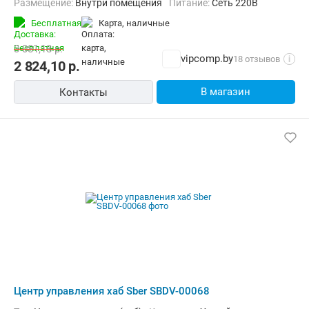
Размещение:
Внутри помещения
Питание:
Сеть 220В
Бесплатная
карта, наличные
3 081,18
р.
vipcomp.by
18 отзывов
i
2 824,10
р.
В магазин
Контакты
Центр управления хаб Sber SBDV-00068