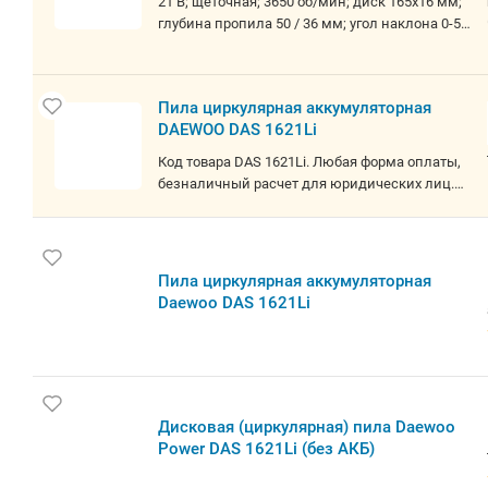
21 В; щеточная; 3650 об/мин; диск 165x16 мм;
покупки. Позвоните нам или оставьте заявку
глубина пропила 50 / 36 мм; угол наклона 0-50
на сайте, и убедитесь сами!
гр; 2,5 кг
Пила циркулярная аккумуляторная
DAEWOO DAS 1621Li
Код товара DAS 1621Li. Любая форма оплаты,
безналичный расчет для юридических лиц.
Официальная гарантия
Пила циркулярная аккумуляторная
Daewoo DAS 1621Li
Дисковая (циркулярная) пила Daewoo
Power DAS 1621Li (без АКБ)