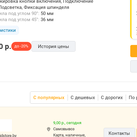
кировка кнопки включения, Подключение
Подсветка, Фиксация шпинделя
ила под углом 90°:
50 мм
ила под углом 45°:
36 мм
ристики
0
p.
до -20%
История цены
С популярных
С дешевых
С дорогих
По 
9,00 р.,
сегодня
Самовывоз
Контакты
карта, наличные,
idstore.by