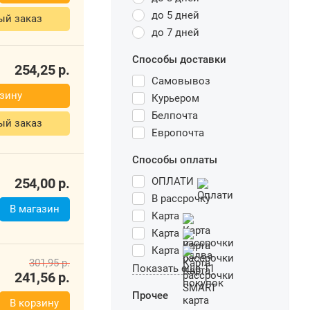
до 5 дней
ый заказ
до 7 дней
Способы доставки
254,25
р.
Самовывоз
зину
Курьером
Белпочта
ый заказ
Европочта
Способы оплаты
254,00
р.
ОПЛАТИ
В рассрочку
В магазин
Карта
Карта
Карта
301,95
р.
Показать еще 11
241,56
р.
Прочее
В корзину