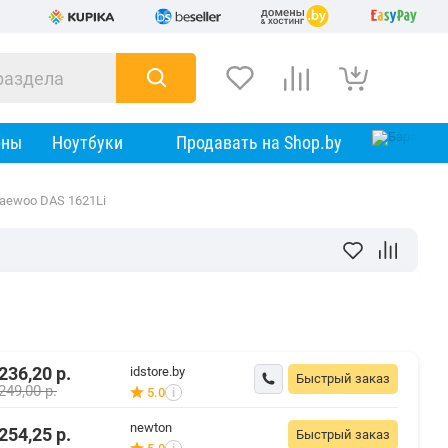
оны
Ноутбуки
Продавать на Shop.by
aewoo DAS 1621Li
236,20
р.
idstore.by
Быстрый заказ
249,00
р.
5.0
i
newton
254,25
р.
Быстрый заказ