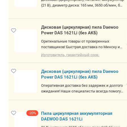
(21 В), диаметр диска: 165 мм, 3650 об/мин, без
аккумулятора в комплекте
Дисковая (циркулярная) пила Daewoo
Power DAS 1621Li (без АКБ)
Оригинальные товары от проверенных
поставщиков! Быстрая доставка по Минску и
РБ. О товаре: дисковая (циркулярная), питание:
Изготовитель, гарантийный срок.
аккумулятор (21 В), диаметр диска: 165 мм,
3650 об/мин, без аккумулятора в комплекте
Дисковая (циркулярная) пила Daewoo
Power DAS 1621Li (без АКБ)
Оперативная доставка без задержек и долгого
ожидания! Наши специалисты всегда помогут
вам с выбором и предоставят
профессиональную консультацию, учитывая
все ваши пожелания. Индивидуальный
-20%
Пила циркулярная аккумуляторная
подход к каждому клиенту, внимательное
DAEWOO DAS 1621Li
отношение и точный подбор товаров —
гарантия вашего удобства и удовольствия от