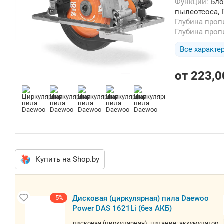
Функции:
Бло
пылеотсоса, 
Глубина проп
Глубина проп
Все характе
от
223,0
Купить на Shop.by
-5%
Дисковая (циркулярная) пила Daewoo
Power DAS 1621Li (без АКБ)
дисковая (циркулярная), питание: аккумулятор