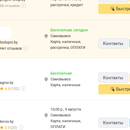
рассрочка, кредит
68 отзывов
i
Быстр
Бесплатная,
сегодня
Самовывоз
карта, наличные,
toolspro.by
Контакты
рассрочка, ОПЛАТИ
Нет отзывов
i
Бесплатная
Контакты
Самовывоз
agrox.by
карта, наличные
4.0
(152)
Быстр
i
10,00 р.,
9 августа
Самовывоз
карта, наличные,
tecno.by
Контакты
ОПЛАТИ
2.0
(20)
i