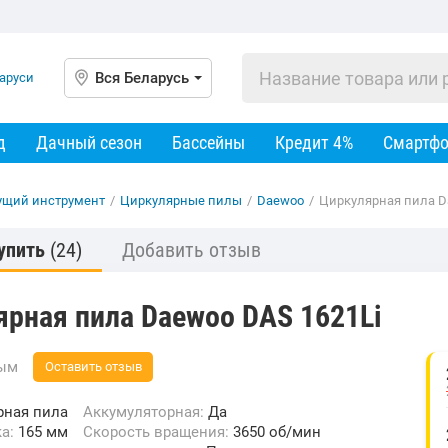
Вся Беларусь
д
Дачный сезон
Бассейны
Кредит 4%
Смартф
ущий инструмент
/
Циркулярные пилы
/
Daewoo
/
Циркулярная пила D
упить
(24)
Добавить отзыв
ярная пила Daewoo DAS 1621Li
вым
Оставить отзыв
рная пила
Аккумуляторная:
Да
ка:
165 мм
Скорость вращения:
3650 об/мин