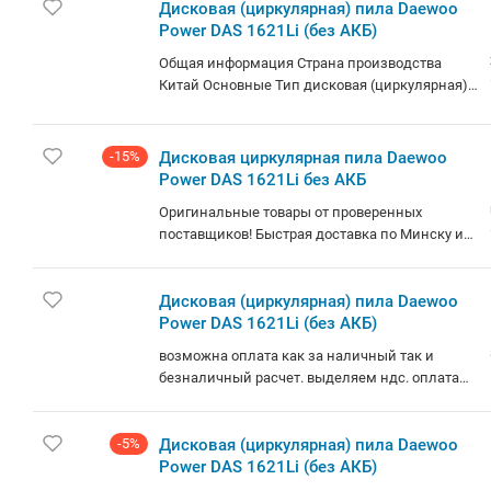
Дисковая (циркулярная) пила Daewoo
Power DAS 1621Li (без АКБ)
Общая информация Страна производства
Китай Основные Тип дисковая (циркулярная)
Тип питания аккумулятор (нет в комплекте)
Единая аккумуляторная платформа Да
Функциональные особенности Бесщеточный
-15%
Дисковая циркулярная пила Daewoo
двигатель Нет Подключение к пылесосу Да
Power DAS 1621Li без АКБ
Регулировка скорости распила Нет Количество
Оригинальные товары от проверенных
скоростей распила 1 Протяжка Нет Плавный
поставщиков! Быстрая доставка по Минску и
пуск Нет Лазерный маркер Нет Подсветка Да
РБ.
Пылесборник Нет Bluetooth Нет Технические
характеристики Диаметр режущего диска 165
Дисковая (циркулярная) пила Daewoo
мм Угол наклона диска (опорной плиты) 45 °
Power DAS 1621Li (без АКБ)
Глубина реза 90° 50 мм Глубина реза 45° 36 мм
Скорость вращения шпинделя 3 650 об/мин
возможна оплата как за наличный так и
Аккумулятор Аккумулятор в комплекте Нет Тип
безналичный расчет. выделяем ндс. оплата
аккумулятора Li-ion Способ крепления
для физ. лиц может также осуществляться по
аккумулятора слайдер Напряжение 21 В
картам рассрочек халва, карта покупок,
Работа от двух аккумуляторов Нет Габариты и
-5%
черепаха, fun, кроме того рассрочки от банков-
Дисковая (циркулярная) пила Daewoo
вес Длина 335 мм Ширина 210 мм Высота 250
партнеров альфа-банк, беларусбанк,
Power DAS 1621Li (без АКБ)
мм Вес 2.7 кг Комплектация Комплектация
паритетбанк и в кредит. стоимость может