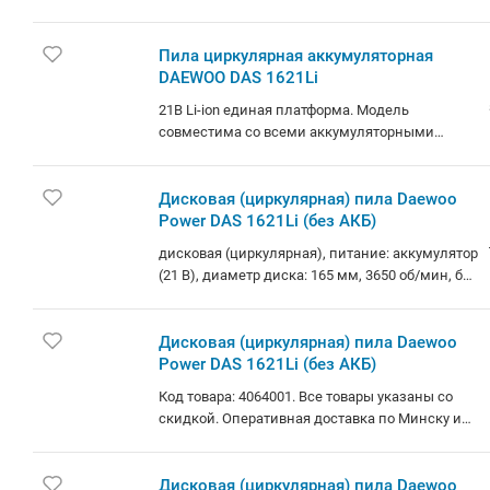
Пила циркулярная аккумуляторная
DAEWOO DAS 1621Li
21В Li-ion единая платформа. Модель
совместима со всеми аккумуляторными
инструментами и батареями DAEWOO линейки
21В. Диск 165 мм Teflon. Cнижение трения,
увеличенная износостойкость,
Дисковая (циркулярная) пила Daewoo
предотвращение налипания материала. LED
Power DAS 1621Li (без АКБ)
подсветка. Для комфортной работы в условиях
дисковая (циркулярная), питание: аккумулятор
ограниченного освещения. Адаптер
(21 В), диаметр диска: 165 мм, 3650 об/мин, без
пылеотвода. Позволяет поддерживать чистоту
аккумулятора в комплекте
на рабочем месте. Регулировка глубины
пропила. Позволяет выставить требуемое
Дисковая (циркулярная) пила Daewoo
значение глубины пропила. Регулировка угла
Power DAS 1621Li (без АКБ)
пропила. Доступна регулировка угла до 45.
Прорезиненная накладка. На рукояти
Код товара: 4064001. Все товары указаны со
уменьшает скольжение. Комплектация:
скидкой. Оперативная доставка по Минску и
Циркулярная пила - 1 шт. Пильный диск - 1 шт.
РБ. У нас только оригинальная продукция по
Шестигранный ключ - 1 шт. Параллельная
низким ценам. Гарантия в официальном
направляющая - 1 шт. Руководство по
сервисном центре. Возможность рассрочки
Дисковая (циркулярная) пила Daewoo