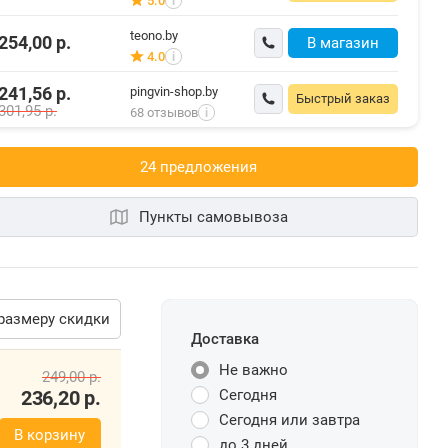
5.0
i
teono.by
254,00
р.
В магазин
4.0
i
241,56
р.
pingvin-shop.by
Быстрый заказ
301,95
р.
68 отзывов
i
24 предложения
Пункты самовывоза
размеру скидки
Доставка
Не важно
249,00
р.
236,20
р.
Сегодня
Сегодня или завтра
В корзину
до 3 дней