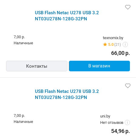
USB Flash Netac U278 USB 3.2
NT03U278N-128G-32PN
7,00 р.
texnomix.by
наличные
5.0
(21)
i
66,00
р.
В магазин
Контакты
USB Flash Netac U278 USB 3.2
NT03U278N-128G-32PN
7,00 р.
uni.by
наличные
Нет отзывов
i
54,96
р.