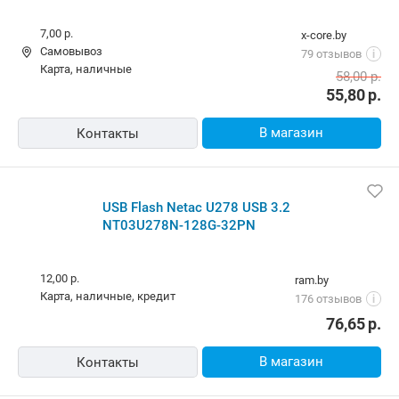
7,00 р.
x-core.by
Самовывоз
79 отзывов
i
карта, наличные
58,00
р.
55,80
р.
В магазин
Контакты
USB Flash Netac U278 USB 3.2
NT03U278N-128G-32PN
12,00 р.
ram.by
карта, наличные, кредит
176 отзывов
i
76,65
р.
В магазин
Контакты