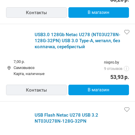
В магазин
Контакты
USB3.0 128Gb Netac U278 (NT03U278N-
128G-32PN) USB 3.0 Type-A, металл, без
колпачка, серебристый
7,00 р.
nixpro.by
Самовывоз
9 отзывов
i
карта, наличные
53,93
р.
В магазин
Контакты
USB Flash Netac U278 USB 3.2
NT03U278N-128G-32PN