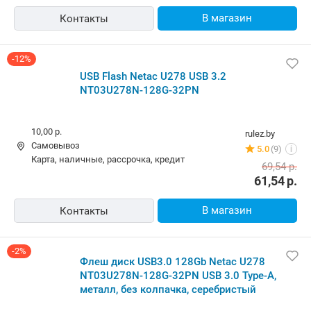
В магазин
Контакты
-12%
USB Flash Netac U278 USB 3.2
NT03U278N-128G-32PN
10,00 р.
rulez.by
Самовывоз
5.0
(9)
i
карта, наличные, рассрочка, кредит
69,54
р.
61,54
р.
В магазин
Контакты
-2%
Флеш диск USB3.0 128Gb Netac U278
NT03U278N-128G-32PN USB 3.0 Type-A,
металл, без колпачка, серебристый