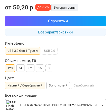
от
50,20
p.
до -12%
История цены
Спросить AI
Все характеристики
Интерфейс
USB 3.2 Gen 1 Type-A
USB 2.0
Объем памяти, Гб
128
64
32
16
8
Цвет
Черный / Серебристый
Золотистый
Серебристый
Все конфигурации
USB Flash Netac U278 USB 3.2 NT03U278N-128G-32PN