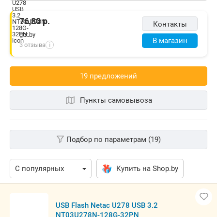
76,80
р.
Контакты
gtx.by
В магазин
3 отзыва
i
19 предложений
Пункты самовывоза
Подбор по параметрам (19)
Купить на Shop.by
USB Flash Netac U278 USB 3.2
NT03U278N-128G-32PN