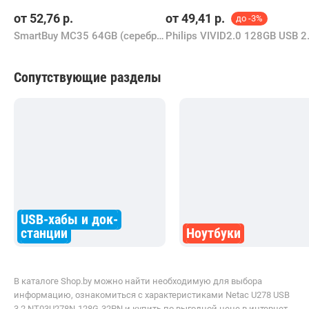
от
52,76
р.
от
49,41
р.
до -3%
SmartBuy MC35 64GB (серебристый)
Сопутствующие разделы
USB-хабы и док-
станции
Ноутбуки
В каталоге Shop.by можно найти необходимую для выбора
информацию, ознакомиться с характеристиками Netac U278 USB
3.2 NT03U278N-128G-32PN и купить по выгодной цене в интернет-