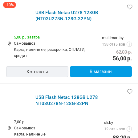
-10%
USB Flash Netac U278 128GB
(NT03U278N-128G-32PN)
5,00 р.,
завтра
multimart.by
Самовывоз
138 отзывов
i
карта, наличные, рассрочка, ОПЛАТИ,
62,00
р.
кредит
56,00
р.
В магазин
Контакты
USB Flash Netac 128GB U278
NT03U278N-128G-32PN
7,00 р.
sli.by
Самовывоз
12 отзывов
i
карта, наличные
88,20
р.