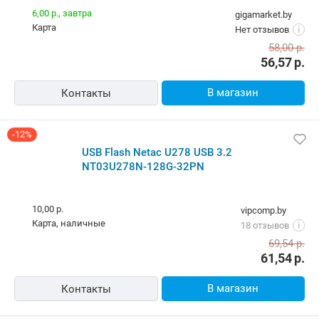
6,00 р.,
завтра
gigamarket.by
карта
Нет отзывов
i
58,00
р.
56,57
р.
В магазин
Контакты
-12%
USB Flash Netac U278 USB 3.2
NT03U278N-128G-32PN
10,00 р.
vipcomp.by
карта, наличные
18 отзывов
i
69,54
р.
61,54
р.
В магазин
Контакты