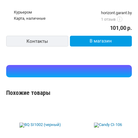
Утюг Aresa AR-3133
10,00 р.,
сегодня
e-trend.by
наличные
5.0
(68)
i
122,75
р.
В магазин
Контакты
Утюг ARESA AR-3133
Курьером
horizont.garant.by
карта, наличные
1 отзыв
i
101,00
р.
В магазин
Контакты