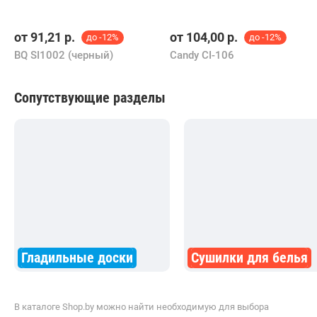
Похожие товары
от
91,21
р.
от
104,00
р.
до -12%
до -12%
BQ SI1002 (черный)
Candy CI-106
Сопутствующие разделы