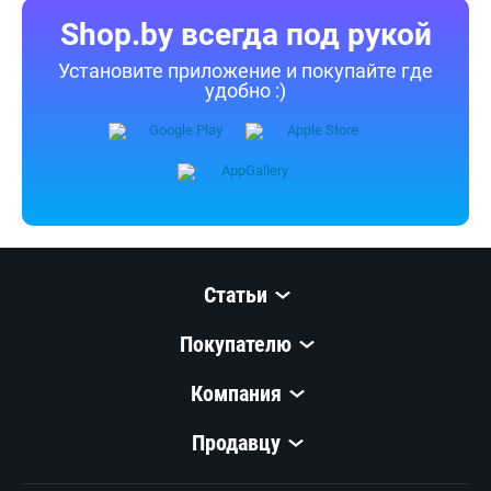
источников (официальные сайты и каталоги производителей).
Перед покупкой уточняйте у продавца интересующие
Вас параметры и актуальную цену на Утюг Aresa AR-3133.
Телефоны продавца можно узнать, нажав на кнопку «Контакты».
Если Вы заметили ошибку, сообщите нам об этом.
Все опубликованные на Shop.by материалы являются
собственностью ООО «Открытый контакт». Любая публикация
или копирование (полное или частичное) без предварительного
согласия запрещены.
Приятных покупок!
Shop.by всегда под рукой
Установите приложение и покупайте где
удобно :)