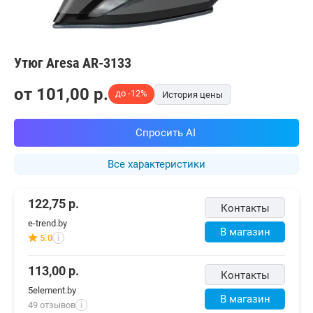
Утюг Aresa AR-3133
от
101,00
p.
до -12%
История цены
Спросить AI
Все характеристики
122,75
р.
Контакты
e-trend.by
В магазин
5.0
i
113,00
р.
Контакты
5element.by
В магазин
49 отзывов
i