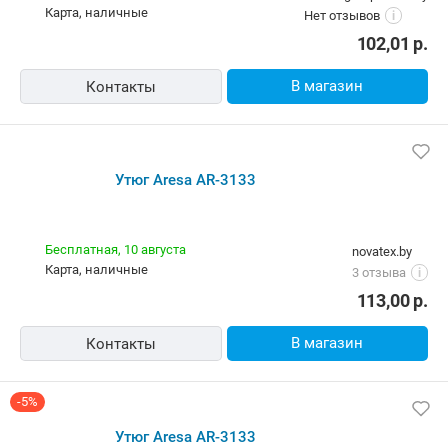
Утюг ARESA AR-3133
Курьером
domtorgovlipolotsk.by
карта, наличные
Нет отзывов
i
102,01
р.
В магазин
Контакты
Утюг Aresa AR-3133
Бесплатная,
10 августа
novatex.by
карта, наличные
3 отзыва
i
113,00
р.