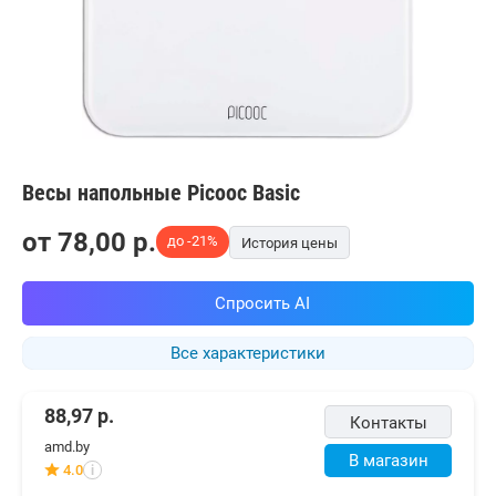
Весы напольные Picooc Basic
от
78,00
p.
до -21%
История цены
Спросить AI
Все характеристики
88,97
р.
Контакты
amd.by
В магазин
4.0
i