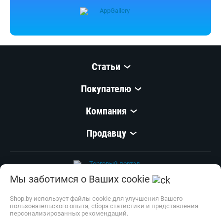
Статьи
Покупателю
Компания
Продавцу
Мы заботимся о Ваших cookie
© 1999–
2026
,
ООО «Открытый Контакт»
УНП 100008738
Shop.by использует файлы cookie для улучшения Вашего
пользовательского опыта, сбора статистики и представления
Настройка cookie
персонализированных рекомендаций.