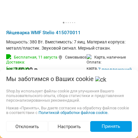
Яйцеварка WMF Stelio 415070011
Мощность: 380 Вт. Вместимость: 7 яиц. Материал корпуса:
металл/пластик. Звуковой сигнал. Мерный стакан.
Бесплатная,
11 августа
Самовывоз
карта, наличные
от
340,00
p.
7 предложений
Мы заботимся о Ваших cookie
Сравнить цены
Shop.by использует файлы cookie для улучшения Вашего
пользовательского опыта, сбора статистики и представления
до -19%
персонализированных рекомендаций.
Нажав «Принять», Вы даете согласие на обработку файлов cookie
в соответствии с
Политикой обработки файлов cookie.
Принять
Отклонить
Настроить
Подбор по параметрам (103)