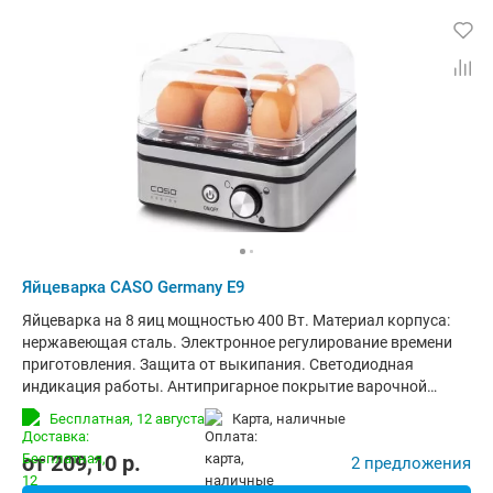
Яйцеварка CASO Germany E9
Яйцеварка на 8 яиц мощностью 400 Вт. Материал корпуса:
нержавеющая сталь. Электронное регулирование времени
приготовления. Защита от выкипания. Светодиодная
индикация работы. Антипригарное покрытие варочной
емкости. Прозрачная пластиковая крышка. Звуковой сигнал
Бесплатная,
12 августа
карта, наличные
по окончании времени приготовления. Мерный стаканчик с
приспособлением для накалывания яиц. Съемная подставка
от
209,10
p.
2 предложения
для яиц. Цвет: нержавеющая сталь.