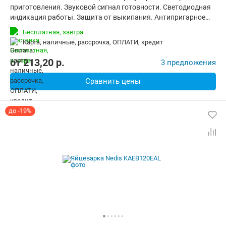
приготовления. Звуковой сигнал готовности. Светодиодная
индикация работы. Защита от выкипания. Антипригарное
покрытие варочной емкости. Съемная подставка для яиц.
Бесплатная,
завтра
Держатель для приготовления на пару. Мерный стаканчик с
карта, наличные, рассрочка, ОПЛАТИ, кредит
приспособлением для накалывания яиц. Размеры:
17.1x17.1x22.5 см. Вес: 1.38 кг.
от
213,20
p.
3 предложения
Сравнить цены
до -19%