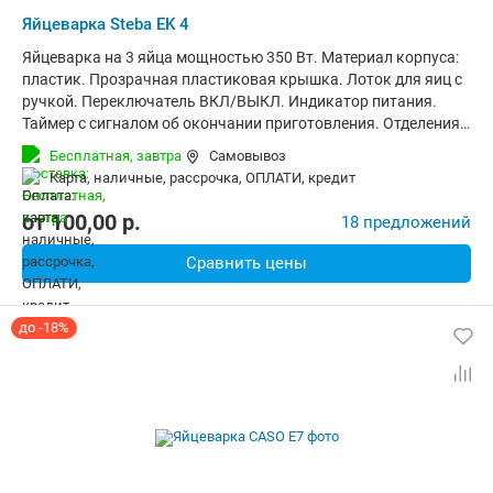
Яйцеварка Steba EK 4
Яйцеварка на 3 яйца мощностью 350 Вт. Материал корпуса:
пластик. Прозрачная пластиковая крышка. Лоток для яиц с
ручкой. Переключатель ВКЛ/ВЫКЛ. Индикатор питания.
Таймер с сигналом об окончании приготовления. Отделения
для хранения шнура. В комплекте: мерный стаканчик, игла
Бесплатная,
завтра
Самовывоз
для накалывания яиц. Размеры: 13x23x7 см. Вес: 0.5 кг. Цвет:
карта, наличные, рассрочка, ОПЛАТИ, кредит
белый.
от
100,00
p.
18 предложений
Сравнить цены
до -18%