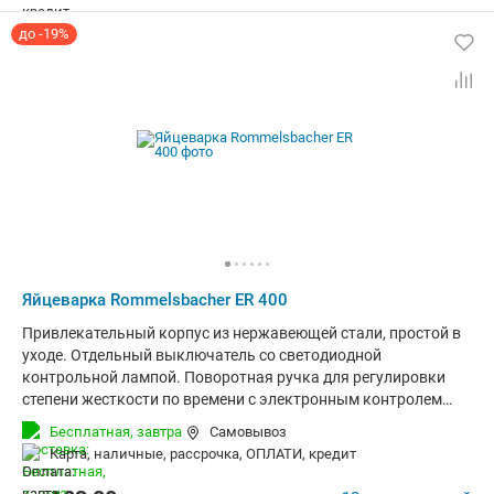
до -19%
Яйцеварка Rommelsbacher ER 400
Привлекательный корпус из нержавеющей стали, простой в
уходе. Отдельный выключатель со светодиодной
контрольной лампой. Поворотная ручка для регулировки
степени жесткости по времени с электронным контролем
времени приготовления. Не требующая особого ухода
Бесплатная,
завтра
Самовывоз
нагревательная чаша из нержавеющей стали. Съемный
карта, наличные, рассрочка, ОПЛАТИ, кредит
вкладыш на 1–7 яиц. Звуковой сигнал о готовности. Защита
от выкипания. Съемная прозрачная крышка.