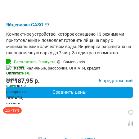
Яйцеварка CASO E7
Компактное устройство, которое оснащено 13 режимами
приготовления и позволяет готовить яйца на пару с
минимальным количеством воды. Яйцеварка рассчитана на
одновременную варку до 7 яиц. За один раз возможно
приготовление яиц различной консистенции (всмятку,
Бесплатная,
9 августа
Самовывоз
вкрутую, в мешочек). Механическое управление делает
карта, наличные, рассрочка, ОПЛАТИ, кредит
процесс эксплуатации устройством очень простым. При
помощи звукового сигнала Вы узнаете об окончании
от
187,95
p.
6 предложений
приготовления. Ручки не нагреваются, что защищает
пользователя от ожогов.
Сравнить цены
до -19%