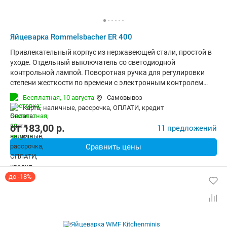
Яйцеварка Rommelsbacher ER 400
Привлекательный корпус из нержавеющей стали, простой в
уходе. Отдельный выключатель со светодиодной
контрольной лампой. Поворотная ручка для регулировки
степени жесткости по времени с электронным контролем
времени приготовления. Не требующая особого ухода
Бесплатная,
10 августа
Самовывоз
нагревательная чаша из нержавеющей стали. Съемный
карта, наличные, рассрочка, ОПЛАТИ, кредит
вкладыш на 1–7 яиц. Звуковой сигнал о готовности. Защита
от выкипания. Съемная прозрачная крышка.
от
183,00
p.
11 предложений
Сравнить цены
до -18%