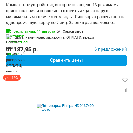
Компактное устройство, которое оснащено 13 режимами
приготовления и позволяет готовить яйца на пару с
минимальным количеством воды. Яйцеварка рассчитана на
одновременную варку до 7 яиц. За один раз возможно
приготовление яиц различной консистенции (всмятку,
Бесплатная,
11 августа
Самовывоз
вкрутую, в мешочек). Механическое управление делает
карта, наличные, рассрочка, ОПЛАТИ, кредит
процесс эксплуатации устройством очень простым. При
помощи звукового сигнала Вы узнаете об окончании
от
187,95
p.
6 предложений
приготовления. Ручки не нагреваются, что защищает
пользователя от ожогов.
Сравнить цены
до -19%