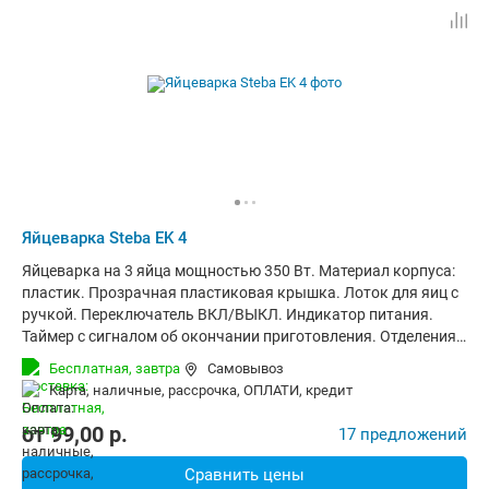
Яйцеварка Steba EK 4
Яйцеварка на 3 яйца мощностью 350 Вт. Материал корпуса:
пластик. Прозрачная пластиковая крышка. Лоток для яиц с
ручкой. Переключатель ВКЛ/ВЫКЛ. Индикатор питания.
Таймер с сигналом об окончании приготовления. Отделения
для хранения шнура. В комплекте: мерный стаканчик, игла
Бесплатная,
завтра
Самовывоз
для накалывания яиц. Размеры: 13x23x7 см. Вес: 0.5 кг. Цвет:
карта, наличные, рассрочка, ОПЛАТИ, кредит
белый.
от
99,00
p.
17 предложений
Сравнить цены