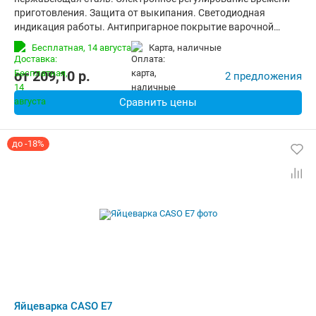
приготовления. Защита от выкипания. Светодиодная
индикация работы. Антипригарное покрытие варочной
емкости. Прозрачная пластиковая крышка. Звуковой сигнал
Бесплатная,
14 августа
карта, наличные
по окончании времени приготовления. Мерный стаканчик с
приспособлением для накалывания яиц. Съемная подставка
от
209,10
p.
2 предложения
для яиц. Цвет: нержавеющая сталь.
Сравнить цены
до -18%
Яйцеварка CASO E7