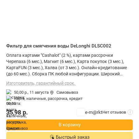
Фильтр для смягчения воды DeLonghi DLSC002
Оплата картами "Cashalot" (2 %), картами рассрочки
Черепаха (6 мес.), Магнит (6 мес.), Карта покупок (3 мес.),
КартаFUN (3 мес.), Халва (от 3 мес.). Онлайн-кредитование
(до 60 мес.). Сборка ПК любой конфигурации. Широкий
ассортимент и выгодные цены. Доставим в любой город РБ.
Изготовитель, гарантийный срок.
О товаре: фильтр для смягчения воды для кофеварки
50,00 р.,
11 августа
Самовывоз
карта, наличные, рассрочка, кредит
35,98
р.
e-m@rkt
Нет отзывов
i
В корзину
Быстрый заказ