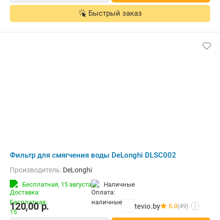
Быстрый заказ
Фильтр для смягчения воды DeLonghi DLSC002
Производитель:
DeLonghi
Бесплатная,
15 августа
наличные
120,00
р.
tevio.by
5.0
(49)
i