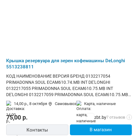
DE DE'LONGHI R132109000 EC860.M GB DE'LONGHI
0132268001 MAESTOSA EPAM960.75.GLM DE DE'LONGHI
0132268002 MAESTOSA EPAM960.75.GLM INT DE'LONGHI
0132268003 MAESTOSA EPAM960.75.GLM AU, NZ DE'LONGHI
0132267000 MAESTOSA EPAM960.55.GM INT DE'LONGHI
Крышка резервуара для зерен кофемашины DeLonghi
5513238811
КОД НАИМЕНОВАНИЕ ВЕРСИЯ БРЕНД 0132217054
PRIMADONNA SOUL ECAM610.74.MB INT DE'LONGHI
0132217055 PRIMADONNA SOUL ECAM610.75.MB INT
DE'LONGHI 0132217059 PRIMADONNA SOUL ECAM610.75.MB
AU, NZ DE'LONGHI 0132217062 PRIMADONNA SOUL
14,00 р.,
8 октября
Самовывоз
карта, наличные
ECAM610.75.MB GB DE'LONGHI 0132217077 PRIMADONNA
SOUL ECAM610.75.MB CN DE'LONGHI
75,00
р.
zbt.by
7 отзывов
i
В магазин
Контакты