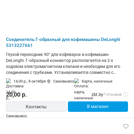
Соединитель Г-образный для кофемашины DeLonghi
5313227661
Глухой переходник 90° для кофеварок и кофемашин
DeLonghi. Г-образный коннектор располагается на 2-х
ходовом электромагнитном клапане и необходим для его
соединения с трубками. Устанавливается совместно с
уплотнителем (арт. 5313217701) и скобой (арт. 6132101300),
14,00 р.,
8 октября
Самовывоз
карта, наличные
которые приобретаются отдельно. Оригинальный
соединитель от компании DeLonghi. Подходит к моделям:
20,00
р.
zbt.by
7 отзывов
i
КОД НАИМЕНОВАНИЕ ВЕРСИЯ БРЕНД 0132109003 EC850.M
AUTOMATIC CAPPUCCINO INT DE'LONGHI 0132109004
В магазин
Контакты
EC850.M AUTOMATIC CAPPUCCINO GB DE'LONGHI 0132109005
EC860 CA, US DE'LONGHI 0132109006 EC860.M INT DE'LONGHI
0132109007 EC860.M AU, NZ DE'LONGHI 0132109008 EC860.M
JP DE'LONGHI 0132109009 EC860.M GB, GCC DE'LONGHI
0132109010 EC860.M TW DE'LONGHI 0132109011 EC860.R RED