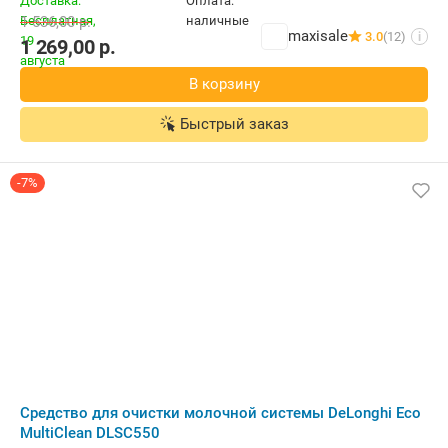
1 536,00
р.
maxisale
3.0
(12)
i
1 269,00
р.
В корзину
Быстрый заказ
-7%
Средство для очистки молочной системы DeLonghi Eco
MultiClean DLSC550