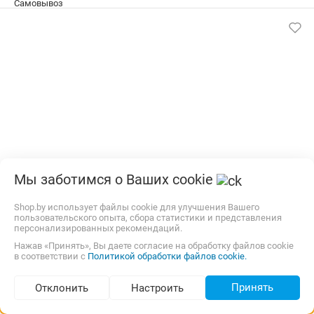
Мы заботимся о Ваших cookie
Крышка капучинатора для кофемашины DeLonghi
7313285909
Shop.by использует файлы cookie для улучшения Вашего
пользовательского опыта, сбора статистики и представления
Крышка капучинатора для кофемашины DeLonghi
персонализированных рекомендаций.
7313285909. замена для КОД 7313281619 Оригинальная
Нажав «Принять», Вы даете согласие на обработку файлов cookie
крышка от компании DeLonghi. Поставляется в сборе. КОД
в соответствии с
Политикой обработки файлов cookie.
НАИМЕНОВАНИЕ ВЕРСИЯ БРЕНД 0132109003 EC850.M
AUTOMATIC CAPPUCCINO INT DE'LONGHI 0132109004
14,00 р.,
8 октября
Самовывоз
карта, наличные
Принять
Отклонить
Настроить
EC850.M AUTOMATIC CAPPUCCINO GB DE'LONGHI 0132109005
Подбор по параметрам (527)
EC860 CA, US DE'LONGHI 0132109006 EC860.M INT DE'LONGHI
130,00
р.
zbt.by
7 отзывов
i