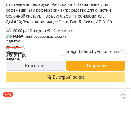
Доставка по Беларуси! Рассрочка! - Назначение: для
кофемашины и кофеварки - Тип: средство для очистки
молочной системы - Объем: 0.25 л * Производитель:
Де&#39;Лонги Аппилинцес С.р.л. Виа Л. Сейтз, 47, 3100
Тревисо, Италия * Завод-изготовитель: Романия Срл, Стр.
20,00 р.,
12 августа
Самовывоз
Леонардо Да Винчи, Нр.1,407352, Джуку-Хергхелие
наличные, рассрочка, кредит
Джуд.Слудж * Импортер в РБ: Электросервис и КО ООО,
220012, Минск, ул. Чернышевского, 10А, ком. 412А3 *
83,06
р.
Гарантийный срок: не установлен * Срок службы: не
magnit.shop.by
Нет отзывов
i
76,91
р.
установлен
В корзину
Контакты
Быстрый заказ
-7%