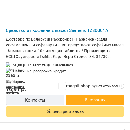
Средство от кофейных масел Siemens TZ80001A
Доставка по Беларуси! Рассрочка! - Назначение: для
кофемашины и кофеварки - Тип: средство от кофейных масел
- Комплектация: 10 чистящих таблеток * Производитель:
БСШ Хаусгераете ГмбШ. Карл-Вери-Стэйсе. 34. 81739,
Мюнхен, Германия * Завод-изготовитель: ИБЕДА-ШЕМИЕ
20,00 р.,
14 августа
Самовывоз
Клаус П.Кхрист ГмбШ. Ам Ейшелгартчен 32. Д-56283
наличные, рассрочка, кредит
Халсенбач. Германия * Импортер в РБ: ООО Домотехника ,
220062 г.Минск пр.Победителей. д.106 , пом. №17 *
83,06
р.
Сервисный центр: ООО ЦБТ-Сервис г. Минск, ул. Я.Коласа, 52
magnit.shop.by
Нет отзывов
i
76,91
р.
* Гарантийный срок: 1 год * Срок службы: не ограничен
В корзину
Контакты
Быстрый заказ