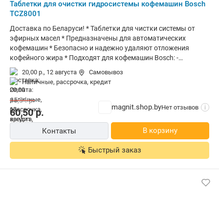
Таблетки для очистки гидросистемы кофемашин Bosch
TCZ8001
Доставка по Беларуси! * Таблетки для чистки системы от
эфирных масел * Предназначены для автоматических
кофемашин * Безопасно и надежно удаляют отложения
кофейного жира * Подходят для кофемашин Bosch: -
VeroSelection - VeroBar - VeroCafe - для встраиваемых
20,00 р.,
12 августа
Самовывоз
кофемашин - для кофе-автоматов серии "benvenuto" * В
наличные, рассрочка, кредит
упаковке: 10 таблеток для 10 применений * Соответствуют
аксессуару TCZ6001 * Производитель: "BSH Bosch und
65,34
р.
Siemens Huasgerate GmbH", Carl-Wery-Str. 34, 81739 Munchen,
magnit.shop.by
Нет отзывов
i
60,50
р.
Germany (Германия) * Завод-изготовитель: Wiesauplast GmbH,
D-95676, Wiesau, Germany (Германия) * Импортер в РБ: ООО
В корзину
Контакты
"Домотехника", 220092, г. Минск, ул. Берута, 3Б, пом. №16
Быстрый заказ