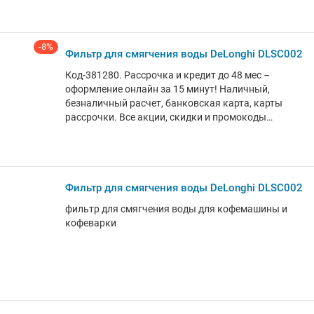
упаковки полностью перерабатываемые *
Производитель: De Longhi Appliances S.r.l. Via L.
Seitz, 47, 31100 Treviso, Italy * Завод-изготовитель:
-8%
Romania Srl, Str. Leonardo Da Vinci, Nr.1,407352, Jucu-
Фильтр для смягчения воды DeLonghi DLSC002
Herghelie Jud.Cluj * Импортер в РБ: Электросервис и
Код-381280. Рассрочка и кредит до 48 мес –
КО ООО, 220012, Минск, ул. Чернышевского, 10А,
оформление онлайн за 15 минут! Наличный,
ком. 412А3 * Гарантийный срок: не установлен *
безналичный расчет, банковская карта, карты
Срок службы: не установлен
рассрочки. Все акции, скидки и промокоды
найдёшь на MultiMart.by!
Фильтр для смягчения воды DeLonghi DLSC002
фильтр для смягчения воды для кофемашины и
кофеварки