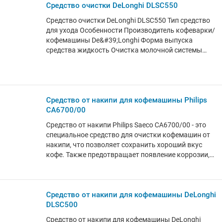
Средство очистки DeLonghi DLSC550
Средство очистки DeLonghi DLSC550 Тип средство
для ухода Особенности Производитель кофеварки/
кофемашины De&#39;Longhi Форма выпуска
средства жидкость Очистка молочной системы
Объём 250 мл
Средство от накипи для кофемашины Philips
CA6700/00
Средство от накипи Philips Saeco CA6700/00 - это
специальное средство для очистки кофемашин от
накипи, что позволяет сохранить хороший вкус
кофе. Также предотвращает появление коррозии,
защищая прибор и продлевая срок службы.
Количество: 1 бутылка емкостью 250 мл
Средство от накипи для кофемашины DeLonghi
DLSC500
Средство от накипи для кофемашины DeLonghi