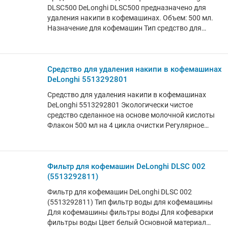
DLSC500 DeLonghi DLSC500 предназначено для
удаления накипи в кофемашинах. Объем: 500 мл.
Назначение для кофемашин Тип средство для
ухода Особенности Форма выпуска средства
жидкость Удаление накипи
Средство для удаления накипи в кофемашинах
DeLonghi 5513292801
Средство для удаления накипи в кофемашинах
DeLonghi 5513292801 Экологически чистое
средство сделанное на основе молочной кислоты
Флакон 500 мл на 4 цикла очистки Регулярное
использование гарантирует долгий срок службы
кофемашины Средство от накипи De'Longhi - это
качественный продукт, который подходит для всех
кофемашин
Фильтр для кофемашин DeLonghi DLSC 002
(5513292811)
Фильтр для кофемашин DeLonghi DLSC 002
(5513292811) Тип фильтр воды для кофемашины
Для кофемашины фильтры воды Для кофеварки
фильтры воды Цвет белый Основной материал