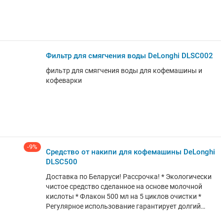
П.Кхрист ГмбШ. Ам Ейшелгартчен 32. Д-56283
Халсенбач. Германия * Импортер в РБ: ООО
Домотехника , 220062 г.Минск пр.Победителей.
д.106 , пом. №17 * Сервисный центр: ООО ЦБТ-
Сервис г. Минск, ул. Я.Коласа, 52 * Гарантийный
Фильтр для смягчения воды DeLonghi DLSC002
срок: 1 год * Срок службы: не ограничен
фильтр для смягчения воды для кофемашины и
кофеварки
-9%
Средство от накипи для кофемашины DeLonghi
DLSC500
Доставка по Беларуси! Рассрочка! * Экологически
чистое средство сделанное на основе молочной
кислоты * Флакон 500 мл на 5 циклов очистки *
Регулярное использование гарантирует долгий
срок службы кофемашины * Бумага и пластик от