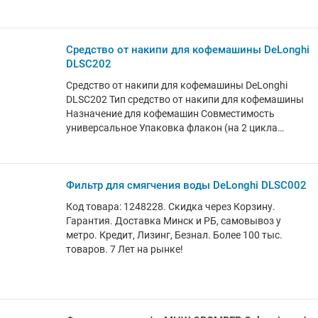
пластик Совместимые модели кофемашин
DeLonghi серии ECAM, DeLonghi серии ETAM
Совместимые модели кофеварок DeLonghi EC 68x,
DeLonghi EC 860, DeLonghi EC 850, DeLonghi EC 820
Средство от накипи для кофемашины DeLonghi
Назначение фильтра для воды смягчение воды,
DLSC202
очищение воды
Средство от накипи для кофемашины DeLonghi
DLSC202 Тип средство от накипи для кофемашины
Назначение для кофемашин Совместимость
универсальное Упаковка флакон (на 2 цикла
очистки ) Размеры и вес Объем 200 мл
Фильтр для смягчения воды DeLonghi DLSC002
Код товара: 1248228. Скидка через Корзину.
Гарантия. Доставка Минск и РБ, самовывоз у
метро. Кредит, Лизинг, Безнал. Более 100 тыс.
товаров. 7 Лет на рынке!