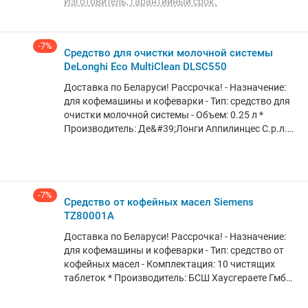
Изготовитель, гарантийный срок.
выгодные цены. Доставим в любой город РБ. О
товаре: фильтр для смягчения воды для кофеварки
-7%
Средство для очистки молочной системы
DeLonghi Eco MultiClean DLSC550
Доставка по Беларуси! Рассрочка! - Назначение:
для кофемашины и кофеварки - Тип: средство для
очистки молочной системы - Объем: 0.25 л *
Производитель: Де&#39;Лонги Аппилинцес С.р.л.
Виа Л. Сейтз, 47, 3100 Тревисо, Италия * Завод-
изготовитель: Романия Срл, Стр. Леонардо Да
Винчи, Нр.1,407352, Джуку-Хергхелие Джуд.Слудж
* Импортер в РБ: Электросервис и КО ООО, 220012,
-7%
Минск, ул. Чернышевского, 10А, ком. 412А3 *
Средство от кофейных масел Siemens
Гарантийный срок: не установлен * Срок службы:
TZ80001A
не установлен
Доставка по Беларуси! Рассрочка! - Назначение:
для кофемашины и кофеварки - Тип: средство от
кофейных масел - Комплектация: 10 чистящих
таблеток * Производитель: БСШ Хаусгераете ГмбШ.
Карл-Вери-Стэйсе. 34. 81739, Мюнхен, Германия *
Завод-изготовитель: ИБЕДА-ШЕМИЕ Клаус