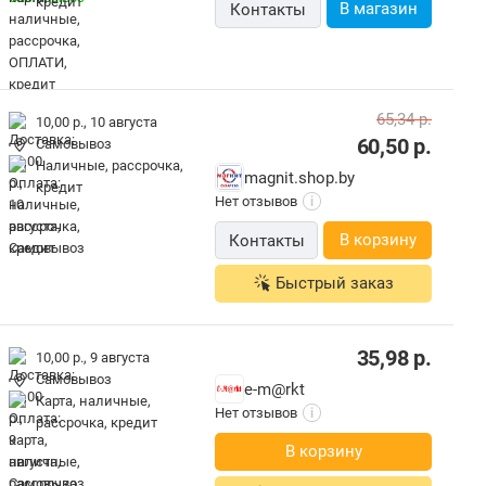
кредит
В магазин
Контакты
65,34
р.
10,00 р.,
10 августа
60,50
р.
Самовывоз
наличные, рассрочка,
magnit.shop.by
кредит
Нет отзывов
i
В корзину
Контакты
Быстрый заказ
35,98
р.
10,00 р.,
9 августа
Самовывоз
e-m@rkt
карта, наличные,
Нет отзывов
i
рассрочка, кредит
В корзину