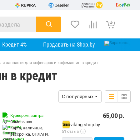
Кредит 4%
Продавать на Shop.by
ы и запчасти для кофеварок и кофемашин в кредит
н в кредит
С популярных
65,00
р.
Курьером,
завтра
Самовывоз
viking.shop.by
карта, наличные,
51 отзыв
i
рассрочка, ОПЛАТИ,