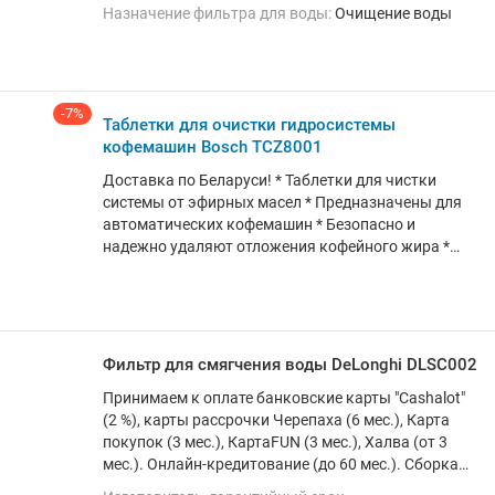
Назначение фильтра для воды:
Очищение воды
-7%
Таблетки для очистки гидросистемы
кофемашин Bosch TCZ8001
Доставка по Беларуси! * Таблетки для чистки
системы от эфирных масел * Предназначены для
автоматических кофемашин * Безопасно и
надежно удаляют отложения кофейного жира *
Подходят для кофемашин Bosch: - VeroSelection -
VeroBar - VeroCafe - для встраиваемых кофемашин -
для кофе-автоматов серии "benvenuto" * В упаковке:
10 таблеток для 10 применений * Соответствуют
аксессуару TCZ6001 * Производитель: "BSH Bosch
Фильтр для смягчения воды DeLonghi DLSC002
und Siemens Huasgerate GmbH", Carl-Wery-Str. 34,
Принимаем к оплате банковские карты "Cashalot"
81739 Munchen, Germany (Германия) * Завод-
(2 %), карты рассрочки Черепаха (6 мес.), Карта
изготовитель: Wiesauplast GmbH, D-95676, Wiesau,
покупок (3 мес.), КартаFUN (3 мес.), Халва (от 3
Germany (Германия) * Импортер в РБ: ООО
мес.). Онлайн-кредитование (до 60 мес.). Сборка
"Домотехника", 220092, г. Минск, ул. Берута, 3Б,
ПК любой конфигурации. Широкий ассортимент и
пом. №16