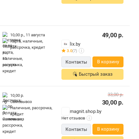
49,00
р.
10,00 р.,
11 августа
карта, наличные,
lix.by
рассрочка, кредит
3.0
(7)
i
В корзину
Контакты
Быстрый заказ
33,00
р.
10,00 р.
30,00
р.
Самовывоз
наличные, рассрочка,
magnit.shop.by
кредит
Нет отзывов
i
В корзину
Контакты