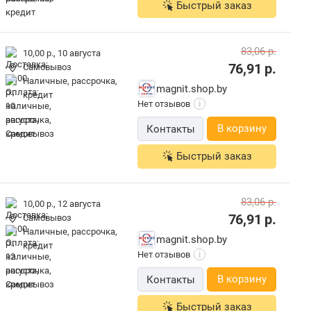
Быстрый заказ
83,06
р.
10,00 р.,
10 августа
76,91
р.
Самовывоз
наличные, рассрочка,
magnit.shop.by
кредит
Нет отзывов
i
В корзину
Контакты
Быстрый заказ
83,06
р.
10,00 р.,
12 августа
76,91
р.
Самовывоз
наличные, рассрочка,
magnit.shop.by
кредит
Нет отзывов
i
В корзину
Контакты
Быстрый заказ