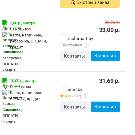
Быстрый заказ
36,00
р.
5,00 р.,
завтра
33,00
р.
Самовывоз
карта, наличные,
multimart.by
рассрочка, ОПЛАТИ,
138 отзывов
i
кредит
В магазин
Контакты
31,69
р.
10,00 р.,
завтра
Самовывоз
amd.by
карта, наличные,
4.0
(2087)
i
ОПЛАТИ, кредит
В магазин
Контакты