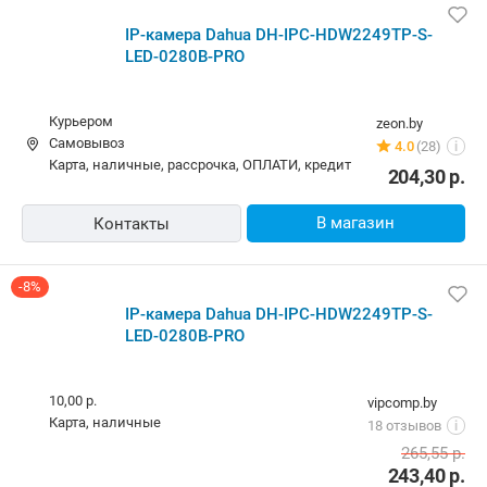
5,00 р.,
завтра
marchenko.by
Самовывоз
4.0
(372)
i
карта, наличные
322,82
р.
В магазин
Контакты
-7%
IP-камера Dahua DH-IPC-HDW2249TP-S-LED-0280B-
PRO
10,00 р.
rulez.by
Самовывоз
5.0
(9)
i
карта, наличные, рассрочка, кредит
265,55
р.
245,88
р.
В магазин
Контакты