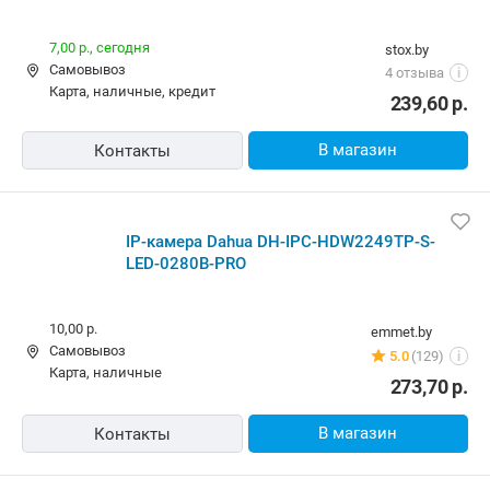
IP-камера Dahua DH-IPC-HDW2249TP-S-LED-0280B-
PRO
10,00 р.,
сегодня
amd.by
Самовывоз
4.0
(2087)
i
карта, наличные, ОПЛАТИ, кредит
241,12
р.
В магазин
Контакты
IP-камера Dahua DH-IPC-HDW2249TP-S-LED-0280B-
PRO