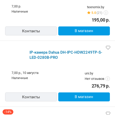
PRO
10,00 р.
emmet.by
Самовывоз
5.0
(129)
i
карта, наличные
273,70
р.
В магазин
Контакты
IP-камера Dahua DH-IPC-HDW2249TP-S-LED-0280B-
PRO
Курьером
zeon.by
Самовывоз
4.0
(28)
i
карта, наличные, рассрочка, ОПЛАТИ, кредит
204,30
р.