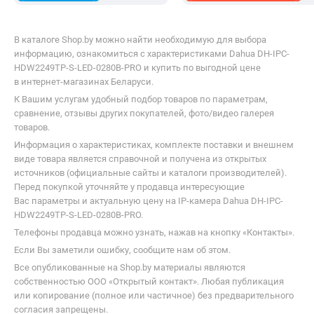
наличные
5.0
(21)
i
195,00
р.
В магазин
Контакты
IP-камера Dahua DH-IPC-HDW2249TP-S-LED-0280B-
PRO
7,00 р.,
10 августа
uni.by
наличные
Нет отзывов
i
276,79
р.
В магазин
Контакты
-14%