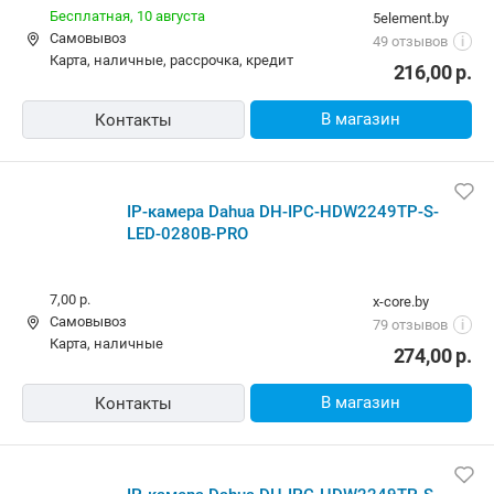
10,00 р.,
завтра
chaikamarket.by
наличные
37 отзывов
i
282,10
р.
В корзину
Контакты
Быстрый заказ
-3%
Видеокамера Dahua DH-IPC-HDW2249TP-S-LED-
0280B-PRO купольная, матрица 1/2.9” CMOS, 2 МП,
объектив 2.8мм, чувствительность: 0.0006лк@F1.0,
LED-подсветка до 30м, интерфейс проводной,
сжатие: H.265+, H.265, H.264+, H.264, MJPEG, карты
6,00 р.,
завтра
gigamarket.by
карта
Нет отзывов
i
290,00
р.