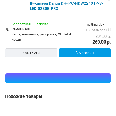
В магазин
Контакты
-8%
IP-камера Dahua DH-IPC-HDW2249TP-S-LED-0280B-
PRO
10,00 р.
vipcomp.by
карта, наличные
18 отзывов
i
265,55
р.
243,40
р.
В магазин
Контакты
-15%