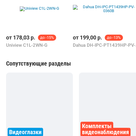
IP-камера Dahua DH-IPC-HDW2249TP-S-LED-0280B-
PRO
Бесплатная
newton.by
Самовывоз
5.0
(166)
i
карта, наличные, рассрочка, кредит
303,50
р.
258,68
р.
В магазин
Контакты
IP-камера Dahua DH-IPC-HDW2249TP-S-LED-0280B-
PRO
7,00 р.
texnomix.by