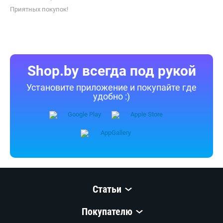
IP-камера Dahua DH-IPC-HDW2249TP-S-LED-0280B-
PRO
Бесплатная,
11 августа
multimart.by
Самовывоз
138 отзывов
i
карта, наличные, рассрочка, ОПЛАТИ,
304,00
р.
кредит
260,00
р.
В магазин
Контакты
Похожие товары