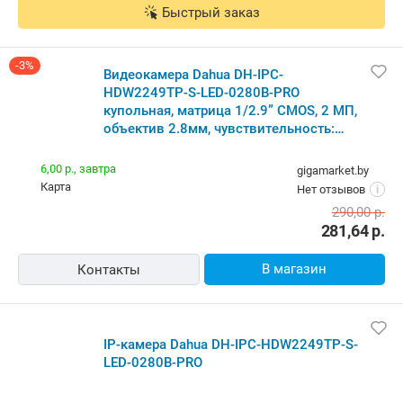
IP-камера Dahua DH-IPC-HDW2249TP-S-LED-0280B-
PRO
Бесплатная,
10 августа
tevio.by
наличные
5.0
(49)
i
364,80
р.
В корзину
Контакты
Быстрый заказ
IP-камера Dahua DH-IPC-HDW2249TP-S-LED-0280B-
PRO