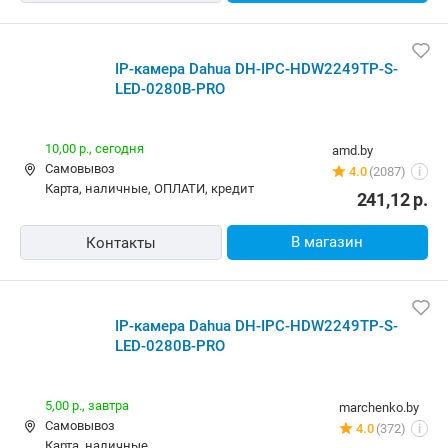
IP-камера Dahua DH-IPC-HDW2249TP-S-LED-0280B-
PRO
7,00 р.
x-core.by
Самовывоз
79 отзывов
i
карта, наличные
274,00
р.
В магазин
Контакты
IP-камера Dahua DH-IPC-HDW2249TP-S-LED-0280B-
PRO
10,00 р.,
завтра
vexo.by