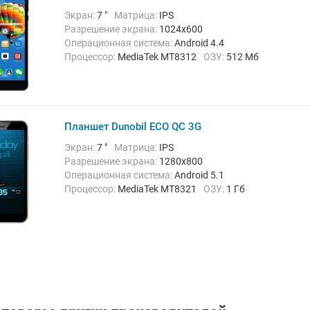
Экран:
7 "
Матрица:
IPS
Разрешение экрана:
1024х600
Операционная система:
Android 4.4
Процессор:
MediaTek MT8312
ОЗУ:
512 Мб
Встроенная память:
4 Гб
Тыловая камера:
2 Мп
Беспроводная связь:
3G, Bluetooth, Wi-Fi
Вес:
280 г
Планшет Dunobil ECO QC 3G
Экран:
7 "
Матрица:
IPS
Разрешение экрана:
1280x800
Операционная система:
Android 5.1
Процессор:
MediaTek MT8321
ОЗУ:
1 Гб
Встроенная память:
8 Гб
Тыловая камера:
2 Мп
Беспроводная связь:
3G, Bluetooth, Wi-Fi
Вес:
210 г