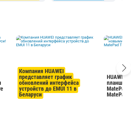
Компания HUAWEI
представляет график
HUAWEI р
я
обновлений интерфейса
планшето
те
устройств до EMUI 11 в
MatePad 
Беларуси
MatePad 