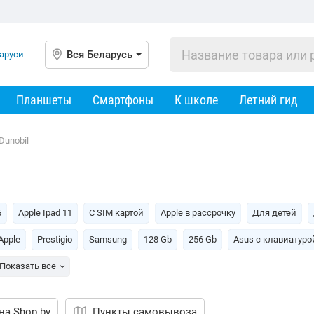
Вся Беларусь
Планшеты
Смартфоны
К школе
Летний гид
Dunobil
5
Apple Ipad 11
С SIM картой
Apple в рассрочку
Для детей
Apple
Prestigio
Samsung
128 Gb
256 Gb
Asus c клавиатуро
Показать все
на Shop.by
Пункты самовывоза