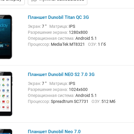
Планшет Dunobil Titan QC 3G
Экран:
7 "
Матрица:
IPS
Разрешение экрана:
1280x800
Операционная система:
Android 5.1
Процессор:
MediaTek MT8321
ОЗУ:
1 Гб
Встроенная память:
8 Гб
Тыловая камера:
2 Мп
Беспроводная связь:
3G, Bluetooth, Wi-Fi
Вес:
210 г
Планшет Dunobil NEO S2 7.0 3G
Экран:
7 "
Матрица:
IPS
Разрешение экрана:
1024х600
Операционная система:
Android 5.1
Процессор:
Spreadtrum SC7731
ОЗУ:
512 Мб
Встроенная память:
8 Гб
Тыловая камера:
0.3 Мп
Беспроводная связь:
3G, Bluetooth, Wi-Fi
Вес:
270 г
Планшет Dunobil Neo 7.0