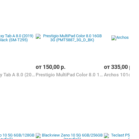
от
150,00
р.
от
335,00
р.
Samsung Galaxy Tab A 8.0 (2019) 32GB LTE Black (SM-T295)
Prestigio MultiPad Color 8.0 16GB 3G (PMT5887_3G_D_BK)
Archos 101c Pl