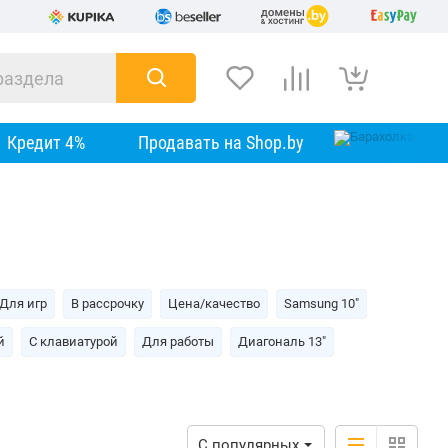
Кредит 4%
Продавать на Shop.by
Для игр
В рассрочку
Цена/качество
Samsung 10"
й
С клавиатурой
Для работы
Диагональ 13"
С популярных