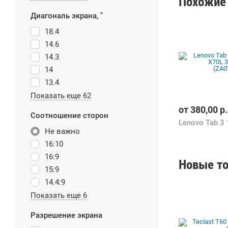
Похожие 
Диагональ экрана, "
18.4
14.6
14.3
14
13.4
Показать еще 62
от
380,00
р.
Соотношение сторон
Не важно
16:10
16:9
Новые то
15:9
14.4:9
Показать еще 6
Разрешение экрана