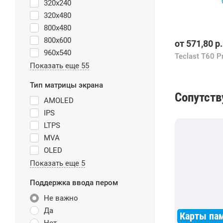
320x240
320x480
800x480
800x600
от
571,80
р.
960x540
Показать еще 55
Тип матрицы экрана
Сопутст
AMOLED
IPS
LTPS
MVA
OLED
Показать еще 5
Поддержка ввода пером
Не важно
Да
Карты па