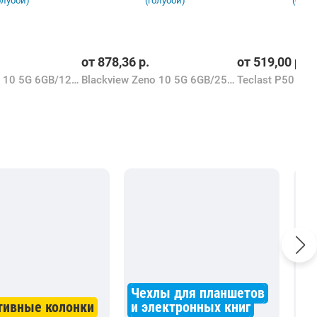
от
878,36
р.
от
519,00
р.
Blackview Zeno 10 5G 6GB/128GB (голубой)
Blackview Zeno 10 5G 6GB/256GB (голубой)
Чехлы для планшетов
Гр
тивные колонки
и электронных книг
пл