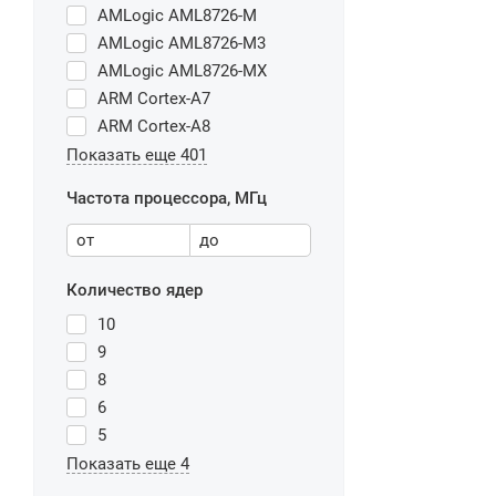
AMLogic AML8726-M
AMLogic AML8726-M3
AMLogic AML8726-MX
ARM Cortex-A7
ARM Cortex-A8
Показать еще 401
Частота процессора, МГц
от
до
Количество ядер
10
9
8
6
5
Показать еще 4