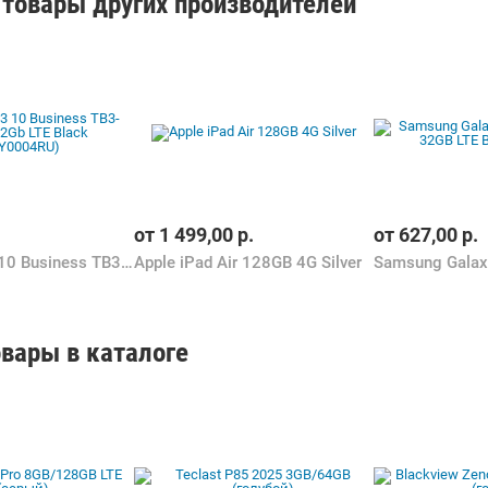
товары других производителей
от
1 499,00
р.
от
627,00
р.
Lenovo Tab 3 10 Business TB3-X70L 32Gb LTE Black (ZA0Y0004RU)
Apple iPad Air 128GB 4G Silver
вары в каталоге