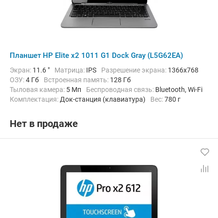
Планшет HP Elite x2 1011 G1 Dock Gray (L5G62EA)
Экран:
11.6 "
Матрица:
IPS
Разрешение экрана:
1366x768
ОЗУ:
4 Гб
Встроенная память:
128 Гб
Тыловая камера:
5 Мп
Беспроводная связь:
Bluetooth, Wi-Fi
Комплектация:
Док-станция (клавиатура)
Вес:
780 г
Нет в продаже