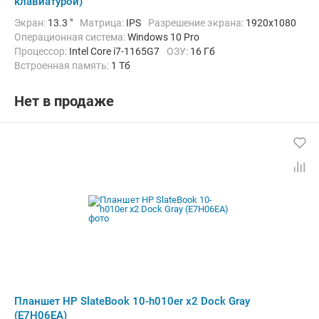
клавиатурой)
Экран:
13.3 "
Матрица:
IPS
Разрешение экрана:
1920x1080
Операционная система:
Windows 10 Pro
Процессор:
Intel Core i7-1165G7
ОЗУ:
16 Гб
Встроенная память:
1 Тб
Беспроводная связь:
4G (LTE), Bluetooth, Wi-Fi
Комплектация:
Док-станция (клавиатура)
Вес:
1170 г
Нет в продаже
Планшет HP SlateBook 10-h010er x2 Dock Gray
(E7H06EA)