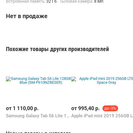
Встроенная память:
32 Гб
Тыловая камера:
8 Мп
Беспроводная связь:
3G, Bluetooth, NFC, Wi-Fi
Вес:
679.5 г
Нет в продаже
Похожие товары других производителей
от
1 110,00
р.
от
995,40
р.
до -3%
Samsung Galaxy Tab S6 Lite 128GB Blue (SM-P610NZBESER)
Apple iPad 