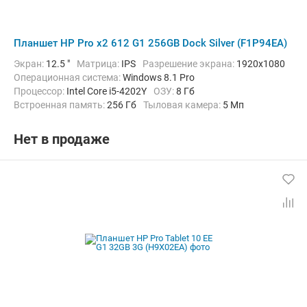
Планшет HP Pro x2 612 G1 256GB Dock Silver (F1P94EA)
Экран:
12.5 "
Матрица:
IPS
Разрешение экрана:
1920x1080
Операционная система:
Windows 8.1 Pro
Процессор:
Intel Core i5-4202Y
ОЗУ:
8 Гб
Встроенная память:
256 Гб
Тыловая камера:
5 Мп
Беспроводная связь:
Bluetooth, Wi-Fi
Комплектация:
Док-станция (клавиатура)
Вес:
1860 г
Нет в продаже