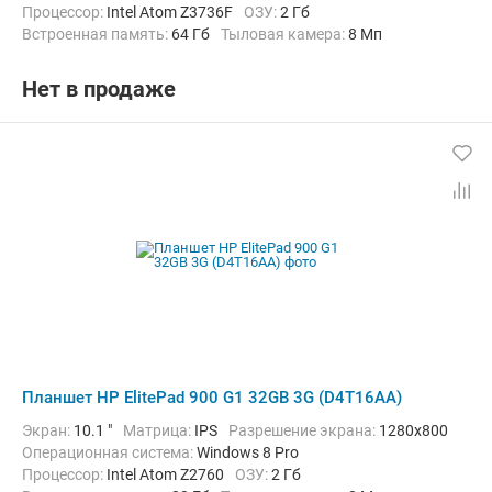
Процессор:
Intel Atom Z3736F
ОЗУ:
2 Гб
Встроенная память:
64 Гб
Тыловая камера:
8 Мп
Беспроводная связь:
Bluetooth, Wi-Fi
Вес:
376 г
Нет в продаже
Планшет HP ElitePad 900 G1 32GB 3G (D4T16AA)
Экран:
10.1 "
Матрица:
IPS
Разрешение экрана:
1280x800
Операционная система:
Windows 8 Pro
Процессор:
Intel Atom Z2760
ОЗУ:
2 Гб