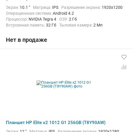
Экран:
10.1 "
Матрица:
IPS
Разрешение экрана:
1920x1200
Операционная система:
Android 4.2
Процессор:
NVIDIA Tegra 4
ОЗУ:
2 Гб
Встроенная память:
32 Гб
Тыловая камера:
2 Мп
Беспроводная связь:
Bluetooth, Wi-Fi
Комплектация:
Док-станция (клавиатура)
Вес:
1270 г
Нет в продаже
Планшет HP Elite x2 1012 G1 256GB (T8Y90AW)
Экран:
12 "
Матрица:
IPS
Разрешение экрана:
1920x1280