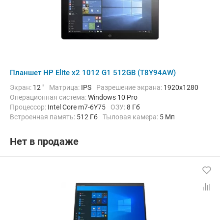
Планшет HP Elite x2 1012 G1 512GB (T8Y94AW)
Экран:
12 "
Матрица:
IPS
Разрешение экрана:
1920x1280
Операционная система:
Windows 10 Pro
Процессор:
Intel Core m7-6Y75
ОЗУ:
8 Гб
Встроенная память:
512 Гб
Тыловая камера:
5 Мп
Беспроводная связь:
Bluetooth, Wi-Fi
Вес:
820 г
Нет в продаже