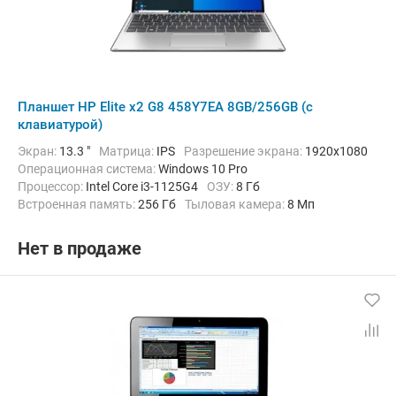
Планшет HP Elite x2 G8 458Y7EA 8GB/256GB (с
клавиатурой)
Экран:
13.3 "
Матрица:
IPS
Разрешение экрана:
1920x1080
Операционная система:
Windows 10 Pro
Процессор:
Intel Core i3-1125G4
ОЗУ:
8 Гб
Встроенная память:
256 Гб
Тыловая камера:
8 Мп
Беспроводная связь:
Bluetooth, Wi-Fi
Комплектация:
Док-станция (клавиатура), Перо (стилус)
Нет в продаже
Вес:
1170 г