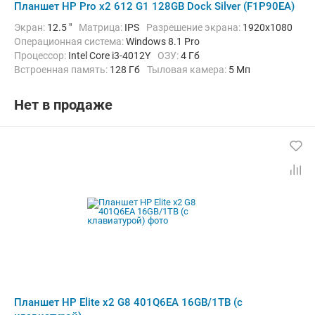
Планшет HP Pro x2 612 G1 128GB Dock Silver (F1P90EA)
Экран:
12.5 "
Матрица:
IPS
Разрешение экрана:
1920x1080
Операционная система:
Windows 8.1 Pro
Процессор:
Intel Core i3-4012Y
ОЗУ:
4 Гб
Встроенная память:
128 Гб
Тыловая камера:
5 Мп
Беспроводная связь:
Bluetooth, Wi-Fi
Комплектация:
Док-станция (клавиатура)
Вес:
1860 г
Нет в продаже
Планшет HP Elite x2 G8 401Q6EA 16GB/1TB (с