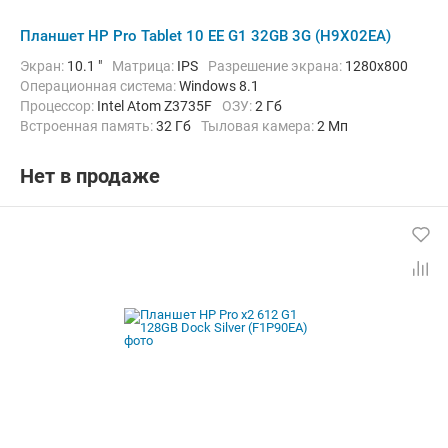
Планшет HP Pro Tablet 10 EE G1 32GB 3G (H9X02EA)
Экран:
10.1 "
Матрица:
IPS
Разрешение экрана:
1280x800
Операционная система:
Windows 8.1
Процессор:
Intel Atom Z3735F
ОЗУ:
2 Гб
Встроенная память:
32 Гб
Тыловая камера:
2 Мп
Беспроводная связь:
3G, Bluetooth, Wi-Fi
Вес:
850 г
Нет в продаже