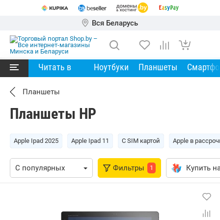
Вся Беларусь
Читать в
Ноутбуки
Планшеты
Смартф
Планшеты
Планшеты HP
Apple Ipad 2025
Apple Ipad 11
С SIM картой
Apple в рассроч
Фильтры
Купить на
1