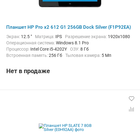
Планшет HP Pro x2 612 G1 256GB Dock Silver (F1P92EA)
Экран:
12.5 "
Матрица:
IPS
Разрешение экрана:
1920x1080
Операционная система:
Windows 8.1 Pro
Процессор:
Intel Core i5-4202Y
ОЗУ:
8 Гб
Встроенная память:
256 Гб
Тыловая камера:
5 Мп
Беспроводная связь:
4G (LTE), Bluetooth, Wi-Fi
Комплектация:
Док-станция (клавиатура)
Вес:
910 г
Нет в продаже