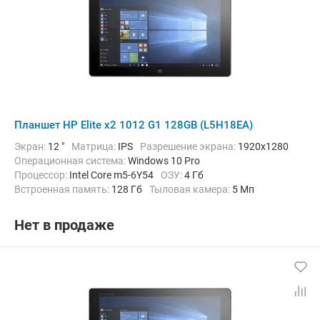
Планшет HP Elite x2 1012 G1 128GB (L5H18EA)
Экран:
12 "
Матрица:
IPS
Разрешение экрана:
1920x1280
Операционная система:
Windows 10 Pro
Процессор:
Intel Core m5-6Y54
ОЗУ:
4 Гб
Встроенная память:
128 Гб
Тыловая камера:
5 Мп
Беспроводная связь:
Bluetooth, Wi-Fi
Вес:
820 г
Нет в продаже