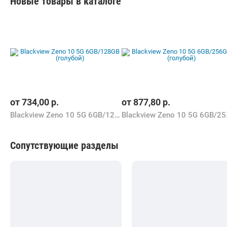
Новые товары в каталоге
от
734,00
р.
от
877,80
р.
Blackview Zeno 10 5G 6GB/128GB (голубой)
Blackvi
Сопутствующие разделы