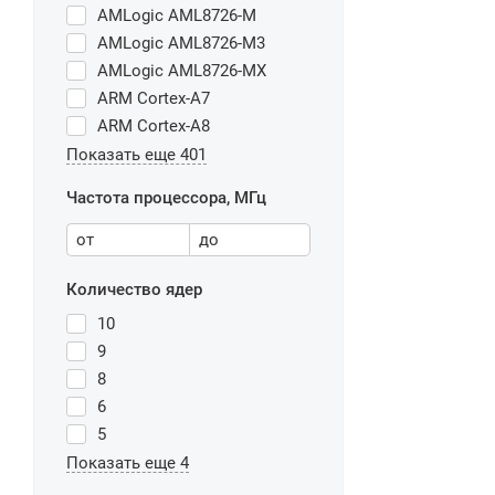
AMLogic AML8726-M
AMLogic AML8726-M3
AMLogic AML8726-MX
ARM Cortex-A7
ARM Cortex-A8
Показать еще 401
Частота процессора, МГц
от
до
Количество ядер
10
9
8
6
5
Показать еще 4