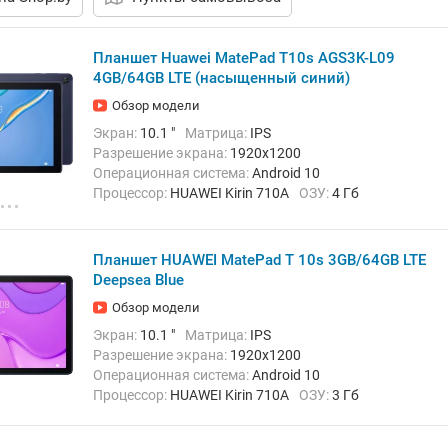
Планшет Huawei MatePad T10s AGS3K-L09
4GB/64GB LTE (насыщенный синий)
Обзор модели
Экран:
10.1 "
Матрица:
IPS
Разрешение экрана:
1920x1200
Операционная система:
Android 10
Процессор:
HUAWEI Kirin 710A
ОЗУ:
4 Гб
Встроенная память:
64 Гб
Тыловая камера:
5 Мп
Беспроводная связь:
4G (LTE), Bluetooth, Wi-Fi
Вес:
450 г
Планшет HUAWEI MatePad T 10s 3GB/64GB LTE
Deepsea Blue
Обзор модели
Экран:
10.1 "
Матрица:
IPS
Разрешение экрана:
1920x1200
Операционная система:
Android 10
Процессор:
HUAWEI Kirin 710A
ОЗУ:
3 Гб
Встроенная память:
64 Гб
Тыловая камера:
5 Мп
Беспроводная связь:
4G (LTE), Bluetooth, Wi-Fi