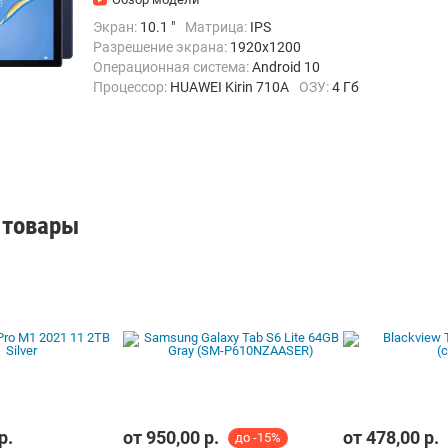
Экран:
10.1 "
Матрица:
IPS
Разрешение экрана:
1920x1200
Операционная система:
Android 10
Процессор:
HUAWEI Kirin 710A
ОЗУ:
4 Гб
Встроенная память:
64 Гб
Тыловая камера:
5 Мп
Беспроводная связь:
Bluetooth, Wi-Fi
Вес:
450 г
 товары
р.
от
950,00
р.
от
478,00
р.
до -15%