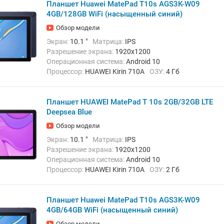
Планшет Huawei MatePad T10s AGS3K-W09
Вес:
450 г
4GB/128GB WiFi (насыщенный синий)
Обзор модели
Экран:
10.1 "
Матрица:
IPS
Разрешение экрана:
1920x1200
Операционная система:
Android 10
Процессор:
HUAWEI Kirin 710A
ОЗУ:
4 Гб
Встроенная память:
128 Гб
Тыловая камера:
5 Мп
Планшет HUAWEI MatePad T 10s 2GB/32GB LTE
Беспроводная связь:
Bluetooth, Wi-Fi
Вес:
450 г
Deepsea Blue
Обзор модели
Экран:
10.1 "
Матрица:
IPS
Разрешение экрана:
1920x1200
Операционная система:
Android 10
Процессор:
HUAWEI Kirin 710A
ОЗУ:
2 Гб
Встроенная память:
32 Гб
Тыловая камера:
5 Мп
Беспроводная связь:
4G (LTE), Bluetooth, Wi-Fi
Планшет Huawei MatePad T10s AGS3K-W09
Вес:
450 г
4GB/64GB WiFi (насыщенный синий)
Обзор модели