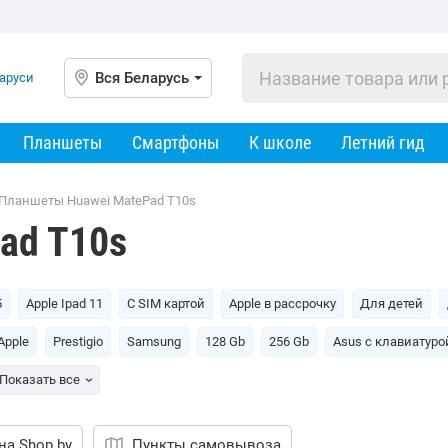
Вся Беларусь
Планшеты
Смартфоны
К школе
Летний гид
Планшеты Huawei MatePad T10s
ad T10s
5
Apple Ipad 11
С SIM картой
Apple в рассрочку
Для детей
Apple
Prestigio
Samsung
128 Gb
256 Gb
Asus c клавиатуро
Показать все
на Shop.by
Пункты самовывоза