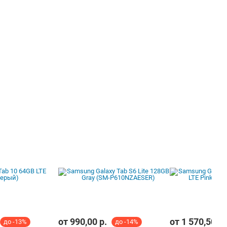
от
990,00
р.
от
1 570,50
р.
до -13%
до -14%