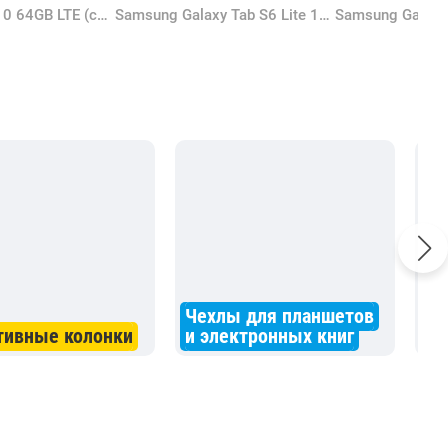
Blackview Tab 10 64GB LTE (серый)
Samsung Galaxy Tab S6 Lite 128GB Gray (SM-P610NZAESER)
Чехлы для планшетов
Гр
тивные колонки
и электронных книг
пл