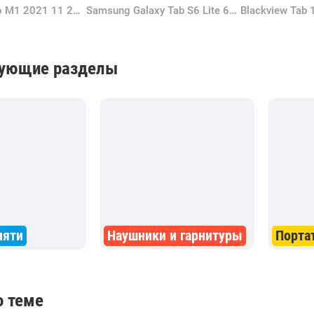
Apple iPad Pro M1 2021 11 2TB Silver
Samsung Galaxy Tab S6 Lite 64GB Gray (SM-P610NZAASER)
вующие разделы
мяти
Наушники и гарнитуры
Порта
о теме