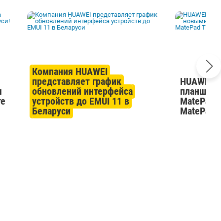
Компания HUAWEI
представляет график
HUAWEI р
я
обновлений интерфейса
планшето
те
устройств до EMUI 11 в
MatePad 
Беларуси
MatePad 