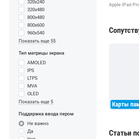
320x240
320x480
800x480
800x600
Сопутст
960x540
Показать еще 55
Тип матрицы экрана
AMOLED
IPS
LTPS
MVA
OLED
Показать еще 5
Карты па
Поддержка ввода пером
Не важно
Да
Статьи п