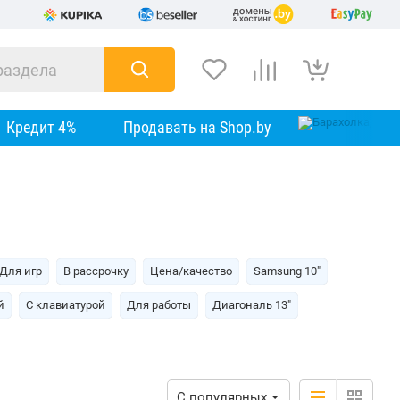
Кредит 4%
Продавать на Shop.by
Для игр
В рассрочку
Цена/качество
Samsung 10"
й
С клавиатурой
Для работы
Диагональ 13"
С популярных