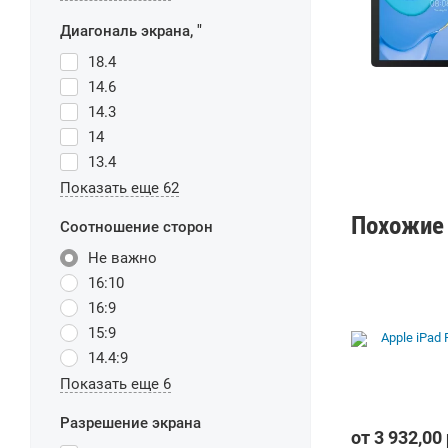
Диагональ экрана, "
18.4
14.6
14.3
14
13.4
Показать еще 62
Похожие
Соотношение сторон
Не важно
16:10
16:9
15:9
14.4:9
Показать еще 6
Разрешение экрана
от
3 932,00