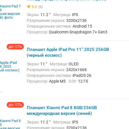
5.0
(6)
Экран:
11.2 "
Матрица:
IPS
Разрешение экрана:
3200x2136
Операционная система:
Android 15
Процессор:
Qualcomm Snapdragon 7+ Gen3
ОЗУ:
8 Гб
Встроенная память:
256 Гб
Тыловая камера:
13 Мп
до -17%
Планшет Apple iPad Pro 11" 2025 256GB
Беспроводная связь:
Bluetooth, Wi-Fi
Вес:
500 г
(черный космос)
Экран:
11 "
Матрица:
OLED
Разрешение экрана:
2420x1668
Операционная система:
iPadOS 26
Процессор:
Apple M5
ОЗУ:
12 Гб
Встроенная память:
256 Гб
Тыловая камера:
12 Мп
Беспроводная связь:
Bluetooth, Wi-Fi
Вес:
444 г
до -17%
Планшет Xiaomi Pad 8 8GB/256GB
международная версия (синий)
Экран:
11.2 "
Матрица:
IPS
Разрешение экрана:
3200x2136