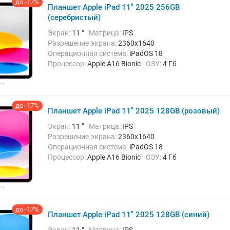
до -17%
Беспроводная связь:
Bluetooth, Wi-Fi
Вес:
510 г
Планшет Apple iPad 11" 2025 256GB
(серебристый)
Экран:
11 "
Матрица:
IPS
Разрешение экрана:
2360x1640
Операционная система:
iPadOS 18
Процессор:
Apple A16 Bionic
ОЗУ:
4 Гб
Встроенная память:
256 Гб
Тыловая камера:
12 Мп
Беспроводная связь:
Bluetooth, Wi-Fi
Вес:
477 г
до -17%
Планшет Apple iPad 11" 2025 128GB (розовый)
Экран:
11 "
Матрица:
IPS
Разрешение экрана:
2360x1640
Операционная система:
iPadOS 18
Процессор:
Apple A16 Bionic
ОЗУ:
4 Гб
Встроенная память:
128 Гб
Тыловая камера:
12 Мп
Беспроводная связь:
Bluetooth, Wi-Fi
Вес:
477 г
до -17%
Планшет Apple iPad 11" 2025 128GB (синий)