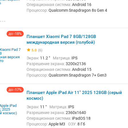
Операционная система:
Android 16
Процессор:
Qualcomm Snapdragon 8s Gen 4
ОЗУ:
8 Гб
Встроенная память:
256 Гб
Тыловая камера:
13 Мп
Беспроводная связь:
Bluetooth, Wi-Fi
Вес:
485 г
до -18%
Планшет Xiaomi Pad 7 8GB/128GB
международная версия (голубой)
5.0
(6)
Экран:
11.2 "
Матрица:
IPS
Разрешение экрана:
3200x2136
Операционная система:
Android 15
Процессор:
Qualcomm Snapdragon 7+ Gen3
ОЗУ:
8 Гб
Встроенная память:
128 Гб
Тыловая камера:
13 Мп
до -17%
Планшет Apple iPad Air 11" 2025 128GB (серый
Беспроводная связь:
Bluetooth, Wi-Fi
Вес:
500 г
космос)
Экран:
11 "
Матрица:
IPS
Разрешение экрана:
2360x1640
Операционная система:
iPadOS 18
Процессор:
Apple M3
ОЗУ:
8 Гб