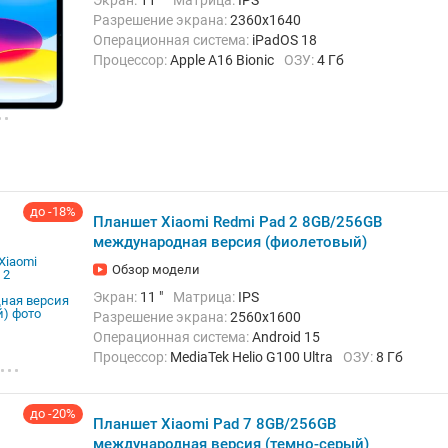
Экран:
11 "
Матрица:
IPS
Разрешение экрана:
2360x1640
Операционная система:
iPadOS 18
Процессор:
Apple A16 Bionic
ОЗУ:
4 Гб
Встроенная память:
128 Гб
Тыловая камера:
12 Мп
Беспроводная связь:
Bluetooth, Wi-Fi
Вес:
477 г
до -18%
Планшет Xiaomi Redmi Pad 2 8GB/256GB
международная версия (фиолетовый)
Обзор модели
Экран:
11 "
Матрица:
IPS
Разрешение экрана:
2560x1600
Операционная система:
Android 15
Процессор:
MediaTek Helio G100 Ultra
ОЗУ:
8 Гб
Встроенная память:
256 Гб
Тыловая камера:
8 Мп
до -20%
Беспроводная связь:
Bluetooth, Wi-Fi
Вес:
510 г
Планшет Xiaomi Pad 7 8GB/256GB
международная версия (темно-серый)