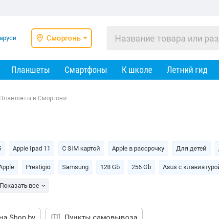
Сморгонь
Планшеты
Смартфоны
К школе
Летний гид
Планшеты в Сморгони
5
Apple Ipad 11
С SIM картой
Apple в рассрочку
Для детей
Apple
Prestigio
Samsung
128 Gb
256 Gb
Asus c клавиатуро
Показать все
на Shop.by
Пункты самовывоза