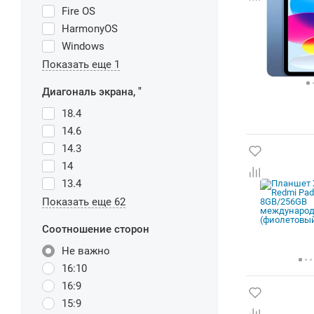
Fire OS
HarmonyOS
Windows
Показать еще 1
Диагональ экрана, "
18.4
14.6
14.3
14
13.4
Показать еще 62
Соотношение сторон
Не важно
16:10
16:9
15:9