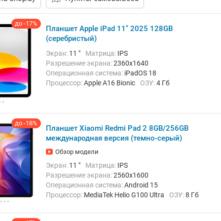
до -17%
Планшет Apple iPad 11" 2025 128GB
(серебристый)
Экран:
11 "
Матрица:
IPS
Разрешение экрана:
2360x1640
Операционная система:
iPadOS 18
Процессор:
Apple A16 Bionic
ОЗУ:
4 Гб
Встроенная память:
128 Гб
Тыловая камера:
12 Мп
Беспроводная связь:
Bluetooth, Wi-Fi
Вес:
477 г
до -18%
Планшет Xiaomi Redmi Pad 2 8GB/256GB
международная версия (темно-серый)
Обзор модели
Экран:
11 "
Матрица:
IPS
Разрешение экрана:
2560x1600
Операционная система:
Android 15
Процессор:
MediaTek Helio G100 Ultra
ОЗУ:
8 Гб
Встроенная память:
256 Гб
Тыловая камера:
8 Мп