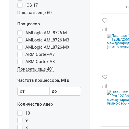
iOS 17
Показать еще 60
Процессор
AMLogic AML8726-M
AMLogic AML8726-M3
AMLogic AML8726-MX
ARM Cortex-A7
ARM Cortex-A8
Показать еще 401
Частота процессора, МГц
от
до
Количество ядер
10
9
8