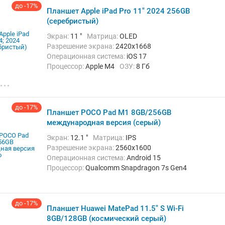
Тыловая камера:
50 Мп
до -17%
Планшет Apple iPad Pro 11" 2024 256GB
Беспроводная связь:
Bluetooth, Wi-Fi
Вес:
500 г
(серебристый)
Экран:
11 "
Матрица:
OLED
Разрешение экрана:
2420x1668
Операционная система:
iOS 17
Процессор:
Apple M4
ОЗУ:
8 Гб
Встроенная память:
256 Гб
Тыловая камера:
12 Мп
Беспроводная связь:
Bluetooth, Wi-Fi
Вес:
444 г
до -17%
Планшет POCO Pad M1 8GB/256GB
международная версия (серый)
Экран:
12.1 "
Матрица:
IPS
Разрешение экрана:
2560x1600
Операционная система:
Android 15
Процессор:
Qualcomm Snapdragon 7s Gen4
ОЗУ:
8 Гб
Встроенная память:
256 Гб
Тыловая камера:
8 Мп
Беспроводная связь:
Bluetooth, Wi-Fi
Вес:
610 г
до -17%
Планшет Huawei MatePad 11.5" S Wi-Fi
8GB/128GB (космический серый)