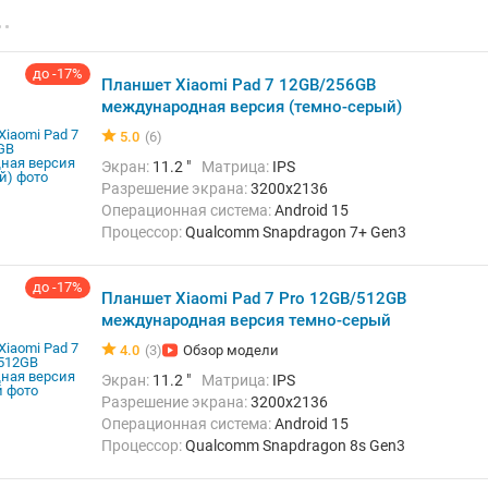
Встроенная память:
128 Гб
Тыловая камера:
12 Мп
Беспроводная связь:
Bluetooth, Wi-Fi
Вес:
460 г
до -17%
Планшет Xiaomi Pad 7 12GB/256GB
международная версия (темно-серый)
5.0
(6)
Экран:
11.2 "
Матрица:
IPS
Разрешение экрана:
3200x2136
Операционная система:
Android 15
Процессор:
Qualcomm Snapdragon 7+ Gen3
ОЗУ:
12 Гб
Встроенная память:
256 Гб
Тыловая камера:
13 Мп
до -17%
Планшет Xiaomi Pad 7 Pro 12GB/512GB
Беспроводная связь:
Bluetooth, Wi-Fi
Вес:
500 г
международная версия темно-серый
4.0
(3)
Обзор модели
Экран:
11.2 "
Матрица:
IPS
Разрешение экрана:
3200x2136
Операционная система:
Android 15
Процессор:
Qualcomm Snapdragon 8s Gen3
ОЗУ:
12 Гб
Встроенная память:
512 Гб