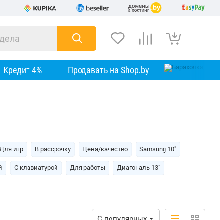
Кредит 4%
Продавать на Shop.by
Для игр
В рассрочку
Цена/качество
Samsung 10"
й
С клавиатурой
Для работы
Диагональ 13"
С популярных