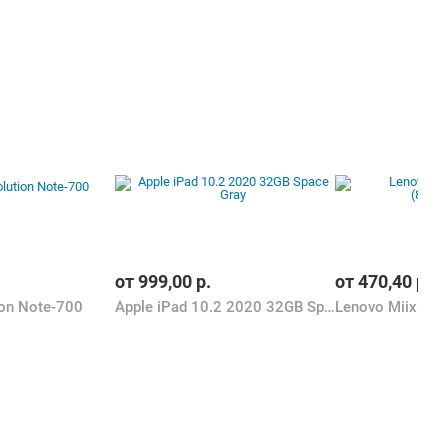
от
999,00
р.
от
470,40
р.
ion Note-700
Apple iPad 10.2 2020 32GB Space Gray