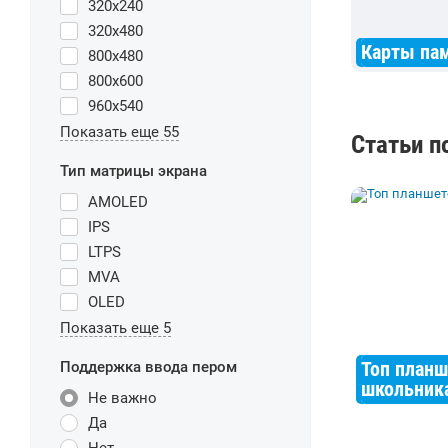
320x240
320x480
Карты па
800x480
800x600
960x540
Показать еще 55
Статьи п
Тип матрицы экрана
AMOLED
IPS
LTPS
MVA
OLED
Показать еще 5
Топ планш
Поддержка ввода пером
школьник
Не важно
Да