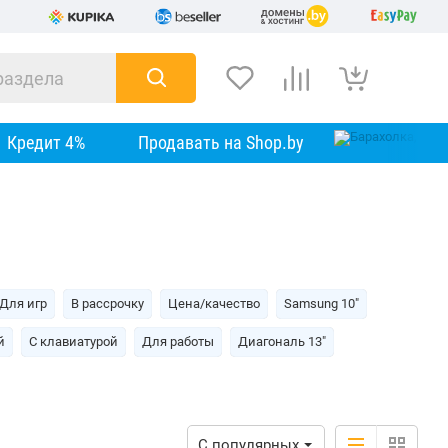
Кредит 4%
Продавать на Shop.by
Для игр
В рассрочку
Цена/качество
Samsung 10"
й
С клавиатурой
Для работы
Диагональ 13"
С популярных