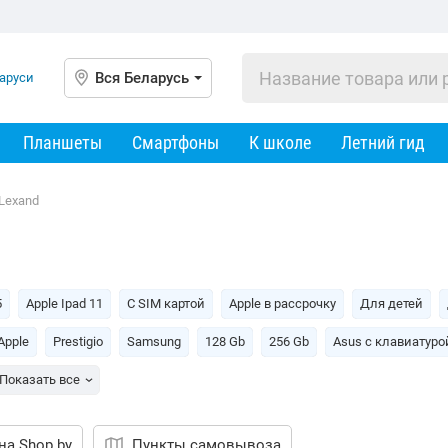
Вся Беларусь
Планшеты
Смартфоны
К школе
Летний гид
Lexand
5
Apple Ipad 11
С SIM картой
Apple в рассрочку
Для детей
Apple
Prestigio
Samsung
128 Gb
256 Gb
Asus c клавиатуро
Показать все
на Shop.by
Пункты самовывоза