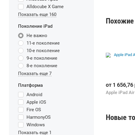
Alldocube X Game
Показать еще 160
Похожие 
Поколение iPad
Не важно
11-е поколение
10-е поколение
9-е поколение
8-е поколение
Показать еще 7
от
1 656,76
Платформа
Android
Apple iOS
Fire OS
Новые то
HarmonyOS
Windows
Показать еще 1