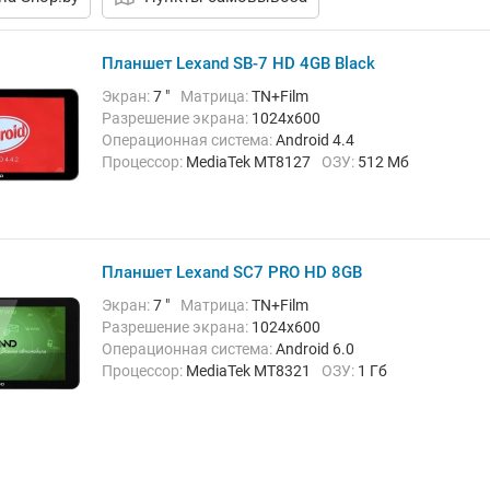
Планшет Lexand SB-7 HD 4GB Black
Экран:
7 "
Матрица:
TN+Film
Разрешение экрана:
1024х600
Операционная система:
Android 4.4
Процессор:
MediaTek MT8127
ОЗУ:
512 Мб
Встроенная память:
4 Гб
Тыловая камера:
3 Мп
Беспроводная связь:
Bluetooth, Wi-Fi
Комплектация:
Автомобильное крепление,
Автомобильный адаптер
Планшет Lexand SC7 PRO HD 8GB
Вес:
275 г
Экран:
7 "
Матрица:
TN+Film
Разрешение экрана:
1024х600
Операционная система:
Android 6.0
Процессор:
MediaTek MT8321
ОЗУ:
1 Гб
Встроенная память:
8 Гб
Тыловая камера:
3 Мп
Беспроводная связь:
Bluetooth, Wi-Fi
Вес:
270 г