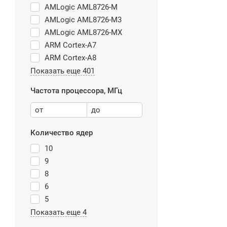
AMLogic AML8726-M
AMLogic AML8726-M3
AMLogic AML8726-MX
ARM Cortex-A7
ARM Cortex-A8
Показать еще 401
Частота процессора, МГц
от
до
Количество ядер
10
9
8
6
5
Показать еще 4