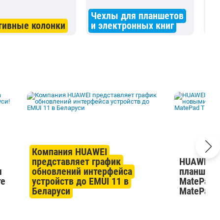
Чехлы для планшетов
Гр
тивные колонки
и электронных книг
пл
Компания HUAWEI
представляет график
HUAWEI р
я
обновлений интерфейса
планшето
те
устройств до EMUI 11 в
MatePad 
Беларуси
MatePad 