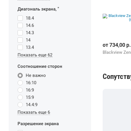
Диагональ экрана, "
18.4
14.6
14.3
14
от
734,00
р.
13.4
Показать еще 62
Соотношение сторон
Сопутст
Не важно
16:10
16:9
15:9
14.4:9
Показать еще 6
Разрешение экрана