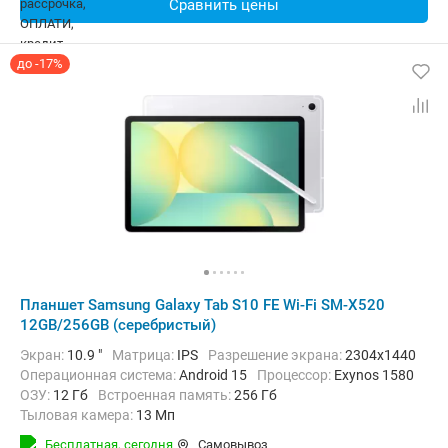
Сравнить цены
до -17%
Планшет Samsung Galaxy Tab S10 FE Wi-Fi SM-X520
12GB/256GB (серебристый)
Экран:
10.9 "
Матрица:
IPS
Разрешение экрана:
2304x1440
Операционная система:
Android 15
Процессор:
Exynos 1580​
ОЗУ:
12 Гб
Встроенная память:
256 Гб
Тыловая камера:
13 Мп
Беспроводная связь:
Bluetooth, Wi-Fi
Бесплатная,
сегодня
Самовывоз