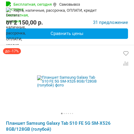
Беспроводная связь:
4G (LTE), 5G, Bluetooth, Wi-Fi
Бесплатная,
сегодня
Самовывоз
Комплектация:
Перо (стилус)
Вес:
668 г
карта, наличные, рассрочка, ОПЛАТИ, кредит
от
2 150,00
p.
31 предложение
Сравнить цены
до -17%
Планшет Samsung Galaxy Tab S10 FE 5G SM-X526
8GB/128GB (голубой)