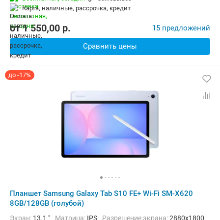
Комплектация:
Перо (стилус)
Вес:
497 г
карта, наличные, рассрочка, кредит
от
1 550,00
p.
15 предложений
Сравнить цены
до -17%
Планшет Samsung Galaxy Tab S10 FE+ Wi-Fi SM-X620
8GB/128GB (голубой)
Экран:
13.1 "
Матрица:
IPS
Разрешение экрана:
2880x1800