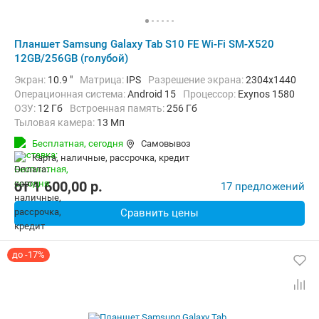
Планшет Samsung Galaxy Tab S10 FE Wi-Fi SM-X520
12GB/256GB (голубой)
Экран:
10.9 "
Матрица:
IPS
Разрешение экрана:
2304x1440
Операционная система:
Android 15
Процессор:
Exynos 1580​
ОЗУ:
12 Гб
Встроенная память:
256 Гб
Тыловая камера:
13 Мп
Беспроводная связь:
Bluetooth, Wi-Fi
Бесплатная,
сегодня
Самовывоз
Комплектация:
Перо (стилус)
Вес:
497 г
карта, наличные, рассрочка, кредит
от
1 600,00
p.
17 предложений
Сравнить цены
до -17%