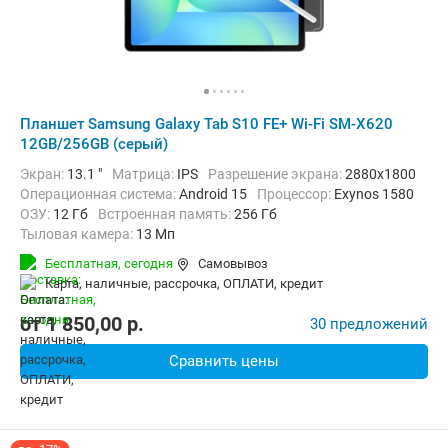
Планшет Samsung Galaxy Tab S10 FE+ Wi-Fi SM-X620
12GB/256GB (серый)
Экран:
13.1 "
Матрица:
IPS
Разрешение экрана:
2880x1800
Операционная система:
Android 15
Процессор:
Exynos 1580​
ОЗУ:
12 Гб
Встроенная память:
256 Гб
Тыловая камера:
13 Мп
Беспроводная связь:
Bluetooth, Wi-Fi
Бесплатная,
сегодня
Самовывоз
Комплектация:
Перо (стилус)
Вес:
664 г
карта, наличные, рассрочка, ОПЛАТИ, кредит
от
1 850,00
p.
30 предложений
Сравнить цены