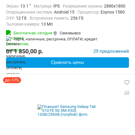
Экран:
13.1 "
Матрица:
IPS
Разрешение экрана:
2880x1800
Операционная система:
Android 15
Процессор:
Exynos 1580​
ОЗУ:
12 Гб
Встроенная память:
256 Гб
Тыловая камера:
13 Мп
Беспроводная связь:
Bluetooth, Wi-Fi
Бесплатная,
сегодня
Самовывоз
Комплектация:
Перо (стилус)
Вес:
664 г
карта, наличные, рассрочка, ОПЛАТИ, кредит
от
1 850,00
p.
29 предложений
Сравнить цены
до -17%