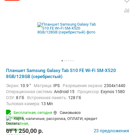
Планшет Samsung Galaxy Tab S10 FE Wi-Fi SM-X520
8GB/128GB (серебристый)
Экран:
10.9 "
Матрица:
IPS
Разрешение экрана:
2304x1440
Операционная система:
Android 15
Процессор:
Exynos 1580​
ОЗУ:
8 Гб
Встроенная память:
128 Гб
Тыловая камера:
13 Мп
Беспроводная связь:
Bluetooth, Wi-Fi
Бесплатная,
сегодня
Самовывоз
Комплектация:
Перо (стилус)
Вес:
497 г
карта, наличные, рассрочка, ОПЛАТИ, кредит
от
1 250,00
p.
23 предложения