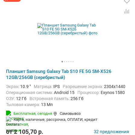
Планшет Samsung Galaxy Tab S10 FE 5G SM-X526
12GB/256GB (серебристый)
Экран:
10.9 "
Матрица:
IPS
Разрешение экрана:
2304x1440
Операционная система:
Android 15
Процессор:
Exynos 1580​
ОЗУ:
12 Гб
Встроенная память:
256 Гб
Тыловая камера:
13 Мп
Беспроводная связь:
4G (LTE), 5G, Bluetooth, Wi-Fi
Бесплатная,
сегодня
Самовывоз
Комплектация:
Перо (стилус)
Вес:
500 г
карта, наличные, рассрочка, ОПЛАТИ, кредит
от
2 105,70
p.
32 предложения