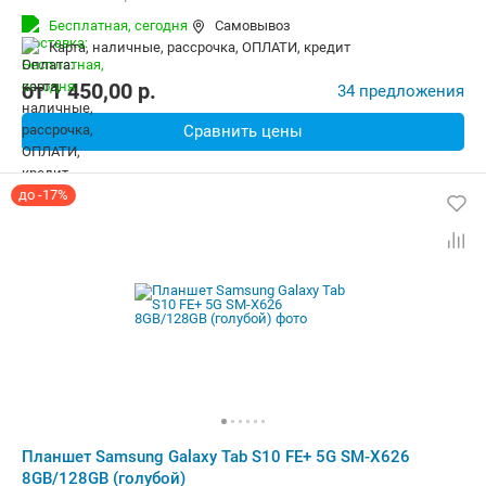
Беспроводная связь:
4G (LTE), 5G, Bluetooth, Wi-Fi
Бесплатная,
сегодня
Самовывоз
Комплектация:
Перо (стилус)
Вес:
500 г
карта, наличные, рассрочка, ОПЛАТИ, кредит
от
1 450,00
p.
34 предложения
Сравнить цены
до -17%
Планшет Samsung Galaxy Tab S10 FE+ 5G SM-X626
8GB/128GB (голубой)