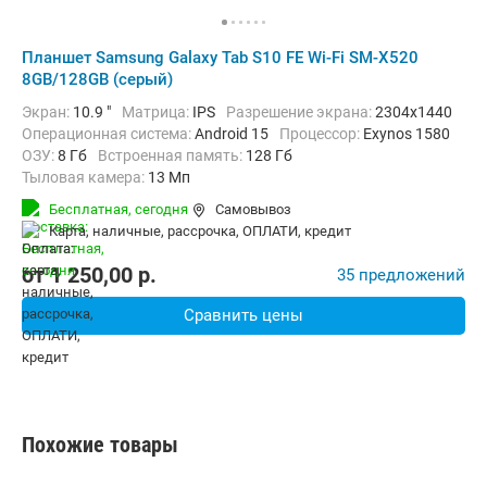
Планшет Samsung Galaxy Tab S10 FE Wi-Fi SM-X520
8GB/128GB (серый)
Экран:
10.9 "
Матрица:
IPS
Разрешение экрана:
2304x1440
Операционная система:
Android 15
Процессор:
Exynos 1580​
ОЗУ:
8 Гб
Встроенная память:
128 Гб
Тыловая камера:
13 Мп
Беспроводная связь:
Bluetooth, Wi-Fi
Бесплатная,
сегодня
Самовывоз
Комплектация:
Перо (стилус)
Вес:
497 г
карта, наличные, рассрочка, ОПЛАТИ, кредит
от
1 250,00
p.
35 предложений
Сравнить цены
Похожие товары