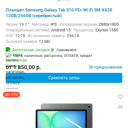
Планшет Samsung Galaxy Tab S10 FE+ Wi-Fi SM-X620
12GB/256GB (серебристый)
Экран:
13.1 "
Матрица:
IPS
Разрешение экрана:
2880x1800
Операционная система:
Android 15
Процессор:
Exynos 1580​
ОЗУ:
12 Гб
Встроенная память:
256 Гб
Тыловая камера:
13 Мп
Беспроводная связь:
Bluetooth, Wi-Fi
Бесплатная,
сегодня
Самовывоз
Комплектация:
Перо (стилус)
Вес:
664 г
карта, наличные, рассрочка, ОПЛАТИ, кредит
от
1 850,00
p.
36 предложений
Сравнить цены
до -17%