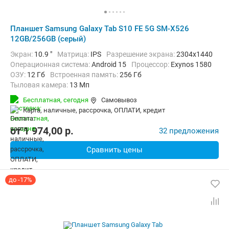
Планшет Samsung Galaxy Tab S10 FE 5G SM-X526
12GB/256GB (серый)
Экран:
10.9 "
Матрица:
IPS
Разрешение экрана:
2304x1440
Операционная система:
Android 15
Процессор:
Exynos 1580​
ОЗУ:
12 Гб
Встроенная память:
256 Гб
Тыловая камера:
13 Мп
Беспроводная связь:
4G (LTE), 5G, Bluetooth, Wi-Fi
Бесплатная,
сегодня
Самовывоз
Комплектация:
Перо (стилус)
Вес:
500 г
карта, наличные, рассрочка, ОПЛАТИ, кредит
от
1 974,00
p.
32 предложения
Сравнить цены
до -17%