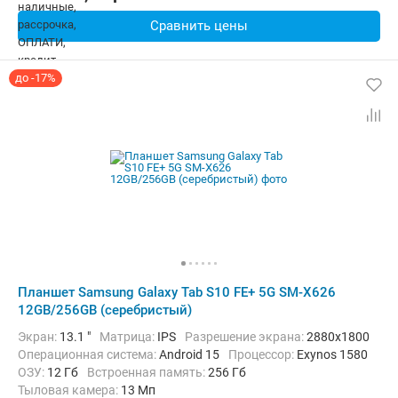
Сравнить цены
до -17%
Планшет Samsung Galaxy Tab S10 FE+ 5G SM-X626
12GB/256GB (серебристый)
Экран:
13.1 "
Матрица:
IPS
Разрешение экрана:
2880x1800
Операционная система:
Android 15
Процессор:
Exynos 1580​
ОЗУ:
12 Гб
Встроенная память:
256 Гб
Тыловая камера:
13 Мп