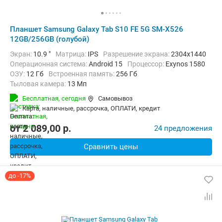
Планшет Samsung Galaxy Tab S10 FE 5G SM-X526
12GB/256GB (голубой)
Экран:
10.9 "
Матрица:
IPS
Разрешение экрана:
2304x1440
Операционная система:
Android 15
Процессор:
Exynos 1580​
ОЗУ:
12 Гб
Встроенная память:
256 Гб
Тыловая камера:
13 Мп
Беспроводная связь:
4G (LTE), 5G, Bluetooth, Wi-Fi
Бесплатная,
сегодня
Самовывоз
Комплектация:
Перо (стилус)
Вес:
500 г
карта, наличные, рассрочка, ОПЛАТИ, кредит
от
2 089,00
p.
24 предложения
Сравнить цены
до -17%