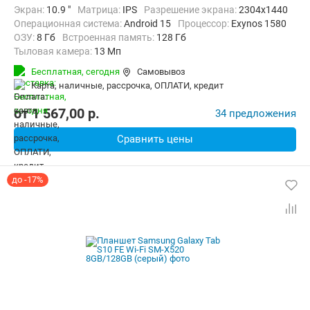
Экран:
10.9 "
Матрица:
IPS
Разрешение экрана:
2304x1440
Операционная система:
Android 15
Процессор:
Exynos 1580​
ОЗУ:
8 Гб
Встроенная память:
128 Гб
Тыловая камера:
13 Мп
Беспроводная связь:
4G (LTE), 5G, Bluetooth, Wi-Fi
Бесплатная,
сегодня
Самовывоз
Комплектация:
Перо (стилус)
Вес:
500 г
карта, наличные, рассрочка, ОПЛАТИ, кредит
от
1 567,00
p.
34 предложения
Сравнить цены
до -17%