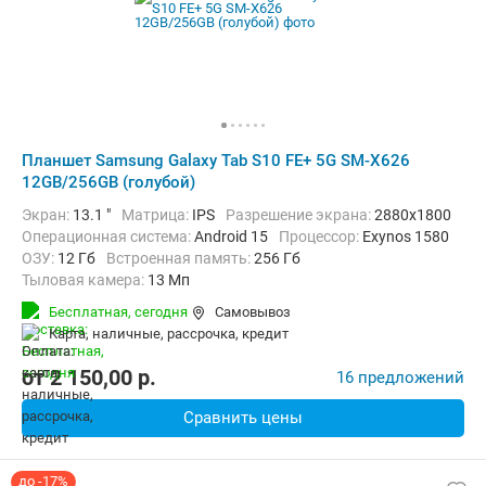
Планшет Samsung Galaxy Tab S10 FE+ 5G SM-X626
12GB/256GB (голубой)
Экран:
13.1 "
Матрица:
IPS
Разрешение экрана:
2880x1800
Операционная система:
Android 15
Процессор:
Exynos 1580​
ОЗУ:
12 Гб
Встроенная память:
256 Гб
Тыловая камера:
13 Мп
Беспроводная связь:
4G (LTE), 5G, Bluetooth, Wi-Fi
Бесплатная,
сегодня
Самовывоз
Комплектация:
Перо (стилус)
Вес:
668 г
карта, наличные, рассрочка, кредит
от
2 150,00
p.
16 предложений
Сравнить цены
до -17%