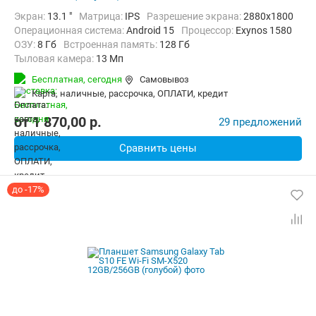
Экран:
13.1 "
Матрица:
IPS
Разрешение экрана:
2880x1800
Операционная система:
Android 15
Процессор:
Exynos 1580​
ОЗУ:
8 Гб
Встроенная память:
128 Гб
Тыловая камера:
13 Мп
Беспроводная связь:
4G (LTE), 5G, Bluetooth, Wi-Fi
Бесплатная,
сегодня
Самовывоз
Комплектация:
Перо (стилус)
Вес:
668 г
карта, наличные, рассрочка, ОПЛАТИ, кредит
от
1 870,00
p.
29 предложений
Сравнить цены
до -17%