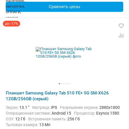
Сравнить цены
до -17%
Планшет Samsung Galaxy Tab S10 FE+ 5G SM-X626
12GB/256GB (серый)
Экран:
13.1 "
Матрица:
IPS
Разрешение экрана:
2880x1800
Операционная система:
Android 15
Процессор:
Exynos 1580​
ОЗУ:
12 Гб
Встроенная память:
256 Гб
Тыловая камера:
13 Мп