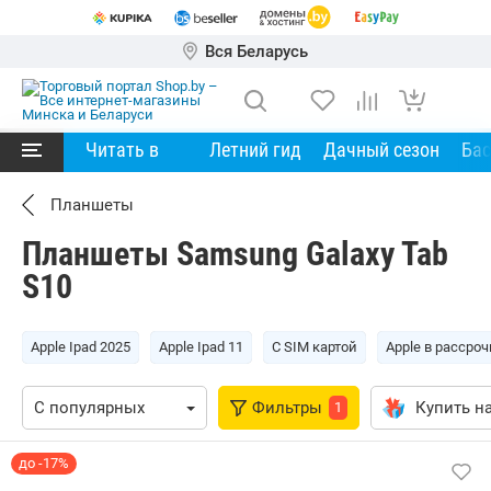
Вся Беларусь
Читать в
Летний гид
Дачный сезон
Ба
Планшеты
Планшеты Samsung Galaxy Tab
S10
Apple Ipad 2025
Apple Ipad 11
С SIM картой
Apple в рассроч
Фильтры
Купить на
1
до -17%