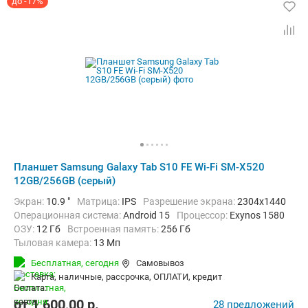
до -17%
Планшет Samsung Galaxy Tab S10 FE Wi-Fi SM-X520
12GB/256GB (серый)
Экран:
10.9 "
Матрица:
IPS
Разрешение экрана:
2304x1440
Операционная система:
Android 15
Процессор:
Exynos 1580​
ОЗУ:
12 Гб
Встроенная память:
256 Гб
Тыловая камера:
13 Мп
Беспроводная связь:
Bluetooth, Wi-Fi
Бесплатная,
сегодня
Самовывоз
Комплектация:
Перо (стилус)
Вес:
497 г
карта, наличные, рассрочка, ОПЛАТИ, кредит
от
1 600,00
p.
28 предложений