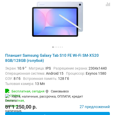
Планшет Samsung Galaxy Tab S10 FE Wi-Fi SM-X520
8GB/128GB (голубой)
Экран:
10.9 "
Матрица:
IPS
Разрешение экрана:
2304x1440
Операционная система:
Android 15
Процессор:
Exynos 1580​
ОЗУ:
8 Гб
Встроенная память:
128 Гб
Тыловая камера:
13 Мп
Беспроводная связь:
Bluetooth, Wi-Fi
Бесплатная,
сегодня
Самовывоз
Комплектация:
Перо (стилус)
Вес:
497 г
карта, наличные, рассрочка, ОПЛАТИ, кредит
от
1 250,00
p.
27 предложений