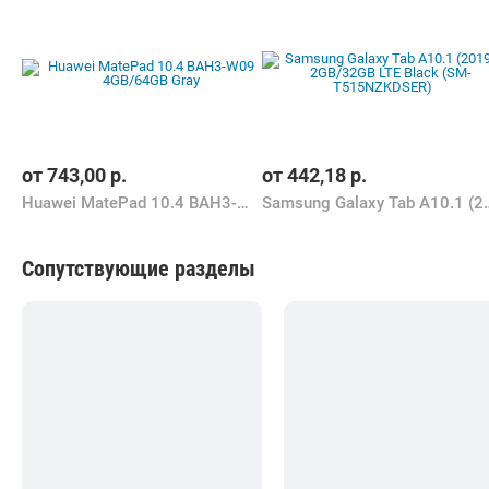
от
743,00
р.
от
442,18
р.
Huawei MatePad 10.4 BAH3-W09 4GB/64GB Gray
Samsung Galaxy Tab A10.1 (2019
Сопутствующие разделы