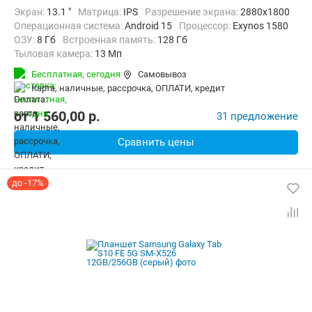
Экран:
13.1 "
Матрица:
IPS
Разрешение экрана:
2880x1800
Операционная система:
Android 15
Процессор:
Exynos 1580​
ОЗУ:
8 Гб
Встроенная память:
128 Гб
Тыловая камера:
13 Мп
Беспроводная связь:
Bluetooth, Wi-Fi
Бесплатная,
сегодня
Самовывоз
Комплектация:
Перо (стилус)
Вес:
664 г
карта, наличные, рассрочка, ОПЛАТИ, кредит
от
1 560,00
p.
31 предложение
Сравнить цены
до -17%