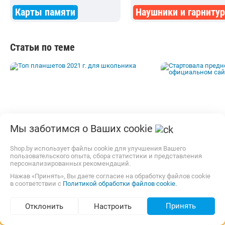
Карты памяти
Наушники и гарниту
Статьи по теме
Мы заботимся о Ваших cookie
Стартовала п
Shop.by использует файлы cookie для улучшения Вашего
Топ планшетов 2021 г. для
акция на офи
пользовательского опыта, сбора статистики и представления
школьника
HUAWEI в Бел
персонализированных рекомендаций.
Нажав «Принять», Вы даете согласие на обработку файлов cookie
в соответствии с
Политикой обработки файлов cookie.
Принять
Отклонить
Настроить
Подбор по параметрам (24)