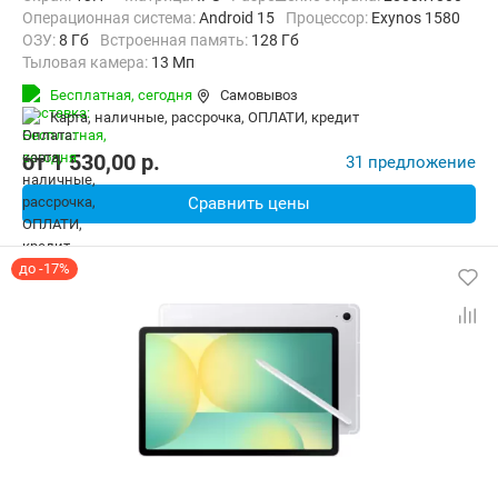
Операционная система:
Android 15
Процессор:
Exynos 1580​
ОЗУ:
8 Гб
Встроенная память:
128 Гб
Тыловая камера:
13 Мп
Беспроводная связь:
Bluetooth, Wi-Fi
Бесплатная,
сегодня
Самовывоз
Комплектация:
Перо (стилус)
Вес:
664 г
карта, наличные, рассрочка, ОПЛАТИ, кредит
от
1 530,00
p.
31 предложение
Сравнить цены
до -17%