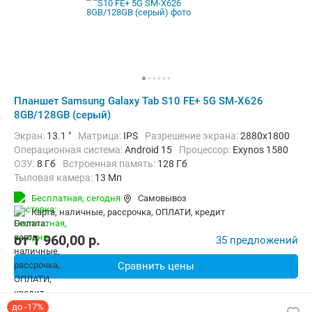
Планшет Samsung Galaxy Tab S10 FE+ 5G SM-X626
8GB/128GB (серый)
Экран:
13.1 "
Матрица:
IPS
Разрешение экрана:
2880x1800
Операционная система:
Android 15
Процессор:
Exynos 1580​
ОЗУ:
8 Гб
Встроенная память:
128 Гб
Тыловая камера:
13 Мп
Беспроводная связь:
4G (LTE), 5G, Bluetooth, Wi-Fi
Бесплатная,
сегодня
Самовывоз
Комплектация:
Перо (стилус)
Вес:
668 г
карта, наличные, рассрочка, ОПЛАТИ, кредит
от
1 960,00
p.
35 предложений
Сравнить цены
до -17%