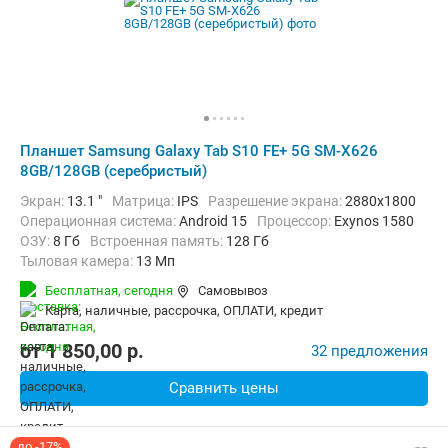
Планшет Samsung Galaxy Tab S10 FE+ 5G SM-X626
8GB/128GB (серебристый)
Экран:
13.1 "
Матрица:
IPS
Разрешение экрана:
2880x1800
Операционная система:
Android 15
Процессор:
Exynos 1580​
ОЗУ:
8 Гб
Встроенная память:
128 Гб
Тыловая камера:
13 Мп
Беспроводная связь:
4G (LTE), 5G, Bluetooth, Wi-Fi
Бесплатная,
сегодня
Самовывоз
Комплектация:
Перо (стилус)
Вес:
668 г
карта, наличные, рассрочка, ОПЛАТИ, кредит
от
1 850,00
p.
32 предложения
Сравнить цены
до -17%