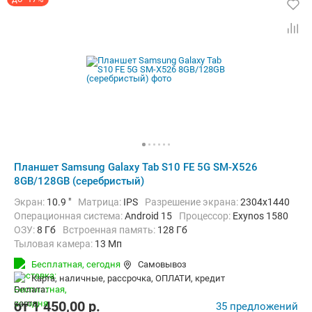
Планшет Samsung Galaxy Tab S10 FE 5G SM-X526
8GB/128GB (серебристый)
Экран:
10.9 "
Матрица:
IPS
Разрешение экрана:
2304x1440
Операционная система:
Android 15
Процессор:
Exynos 1580​
ОЗУ:
8 Гб
Встроенная память:
128 Гб
Тыловая камера:
13 Мп
Беспроводная связь:
4G (LTE), 5G, Bluetooth, Wi-Fi
Бесплатная,
сегодня
Самовывоз
Комплектация:
Перо (стилус)
Вес:
500 г
карта, наличные, рассрочка, ОПЛАТИ, кредит
от
1 450,00
p.
35 предложений