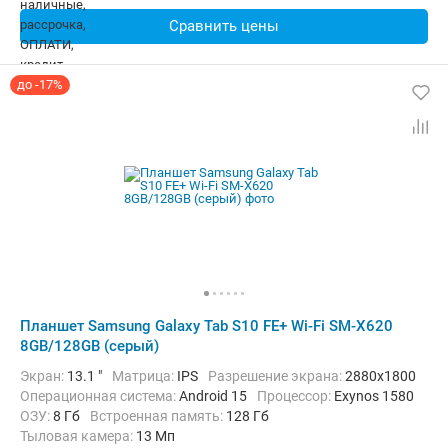
Сравнить цены
до -17%
Планшет Samsung Galaxy Tab S10 FE+ Wi-Fi SM-X620
8GB/128GB (серый)
Экран:
13.1 "
Матрица:
IPS
Разрешение экрана:
2880x1800
Операционная система:
Android 15
Процессор:
Exynos 1580​
ОЗУ:
8 Гб
Встроенная память:
128 Гб
Тыловая камера:
13 Мп