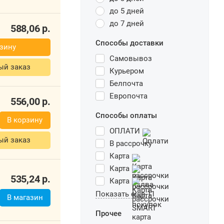
до 5 дней
до 7 дней
588,06
р.
Способы доставки
зину
Самовывоз
ый заказ
Курьером
Белпочта
Европочта
556,00
р.
Способы оплаты
В корзину
ОПЛАТИ
ый заказ
В рассрочку
Карта
Карта
535,24
р.
Карта
Показать еще 11
В магазин
Прочее