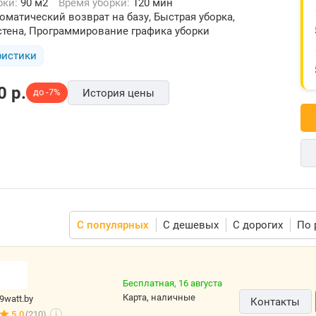
рки:
90 м2
Время уборки:
120 мин
оматический возврат на базу, Быстрая уборка,
стена, Программирование графика уборки
ристики
0
p.
до -7%
История цены
С популярных
С дешевых
С дорогих
По 
Бесплатная,
16 августа
карта, наличные
9watt.by
Контакты
5.0
(210)
i