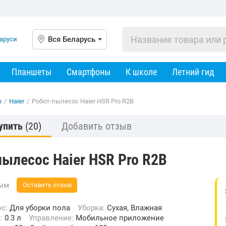
Вся Беларусь
Планшеты
Смартфоны
К школе
Летний гид
ы
/
Haier
/
Робот-пылесос Haier HSR Pro R2B
упить
(20)
Добавить отзыв
ылесос Haier HSR Pro R2B
вым
Оставить отзыв
ос:
Для уборки пола
Уборка:
Сухая, Влажная
к:
0.3 л
Управление:
Мобильное приложение