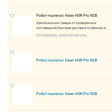
Робот-пылесос Haier HSR Pro R2B
Оригинальные товары от проверенных
поставщиков! Быстрая доставка по Минску и
РБ. О товаре: влажная уборка, фирменное
Изготовитель, гарантийный срок.
приложение, сила всасывания 4000 Па,
пылесборник 0.3 л, с турбощеткой, навигация:
контактный бампер, лидар, датчики перепада
высоты, база самоочистки
Робот-пылесос Haier HSR Pro R2B
Робот-пылесос Haier HSR Pro R2B