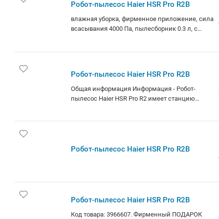
Робот-пылесос Haier HSR Pro R2B
влажная уборка, фирменное приложение, сила
всасывания 4000 Па, пылесборник 0.3 л, с
турбощеткой, навигация: контактный бампер,
лидар, датчики перепада высоты, база
самоочистки. Будь в тренде техники и
электроники с нами! Быстрая доставка по
Робот-пылесос Haier HSR Pro R2B
Минску и РБ! Даем 2 недели на проверку
товара!
Общая информация Информация - Робот-
пылесос Haier HSR Pro R2 имеет станцию
самоочистки объемом 4 литра, что позволяет
надолго забыть о необходимости опустошать
мусорный контейнер. - С функцией уборки 2-в-1
он эффективно справляется как с сухой, так и с
влажной уборкой, охватывая до 100 м? за один
Робот-пылесос Haier HSR Pro R2B
цикл. - Благодаря LiDAR+SLAM навигации
устройство точно ориентируется в
пространстве и избегает столкновений. -
Удобное управление через смартфон и
совместимость с голосовыми помощниками
Робот-пылесос Haier HSR Pro R2B
делают использование максимально
Код товара: 3966607. Фирменный ПОДАРОК
простым. - Мощность всасывания в 4000 Па