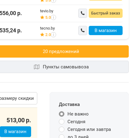
5.0
i
tevio.by
556,00
р.
Быстрый заказ
5.0
i
tecno.by
535,24
р.
В магазин
2.0
i
20 предложений
Пункты самовывоза
размеру скидки
Доставка
Не важно
513,00
р.
Сегодня
Сегодня или завтра
В магазин
до 3 дней