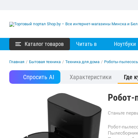
Каталог товаров
Читать в
Ноутбуки
Главная
/
Бытовая техника
/
Техника для дома
/
Роботы-пылесос
Спросить AI
Характеристики
Где к
Робот-п
Станьте пер
Робот-пылес
Пылесборни