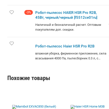
турбощеткой, навигация: контактный бампер,
лидар, датчики перепада высоты, база
самоочистки
-3%
Робот-пылесос HAIER HSR Pro R2B,
45Вт, черный/черный [f5512ce01ru]
Наличный и безналичный расчет. Оптовым
покупателям доп. скидки.
Робот-пылесос Haier HSR Pro R2B
влажная уборка, фирменное приложение, сила
всасывания 4000 Па, пылесборник 0.3 л, с
турбощеткой, навигация: контактный бампер,
лидар, датчики перепада высоты, база
самоочистки. Безналичный расчет для
Похожие товары
юридических лиц цена уже с НДС. Мы
стремимся предоставить нашим клиентам
широкий ассортимент товаров по
привлекательным ценам с
профессиональным обслуживанием. Мы
заботимся о комфорте клиента!