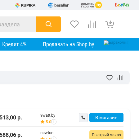
Кредит 4%
Продавать на Shop.by
9watt.by
513,00
р.
В магазин
5.0
i
newton
588,06
р.
Быстрый заказ