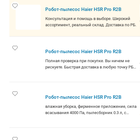
Робот-пылесос Haier HSR Pro R2B
Консультация и помощь в выборе. Широкий
ассортимент, реальный склад. Доставка по РБ.
Робот-пылесос Haier HSR Pro R2B
Полная проверка при покупке. Вы ничем не
рискуете. Быстрая доставка в любую точку РБ.
Не работаем с Юр. лицами и картами
рассрочка. В наличии 1 шт. Для заказа более 1
шт, уточняйте информацию у менеджера.
Робот-пылесос Haier HSR Pro R2B
влажная уборка, фирменное приложение, сила
всасывания 4000 Па, пылесборник 0.3 л, с
турбощеткой, навигация: контактный бампер,
лидар, датчики перепада высоты, база
самоочистки