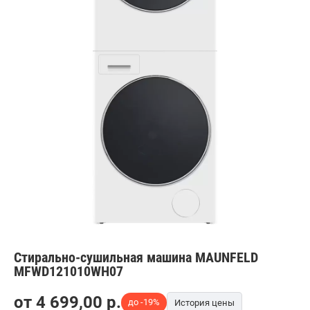
Стирально-сушильная машина MAUNFELD
MFWD121010WH07
от
4 699,00
p.
до -19%
История цены