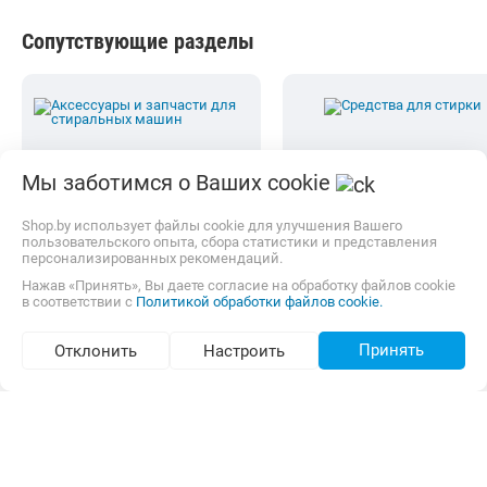
Сопутствующие разделы
Мы заботимся о Ваших cookie
Shop.by использует файлы cookie для улучшения Вашего
пользовательского опыта, сбора статистики и представления
персонализированных рекомендаций.
Аксессуары и запчасти
для стиральных машин
Средства для стирки
Нажав «Принять», Вы даете согласие на обработку файлов cookie
в соответствии с
Политикой обработки файлов cookie.
Принять
Отклонить
Настроить
В каталоге Shop.by можно найти необходимую для выбора
информацию, ознакомиться с характеристиками MAUNFELD
MFWD121010WH07 и купить по выгодной цене в интернет-
магазинах Беларуси.
К Вашим услугам удобный подбор товаров по параметрам,
сравнение, отзывы других покупателей, фото/видео галерея