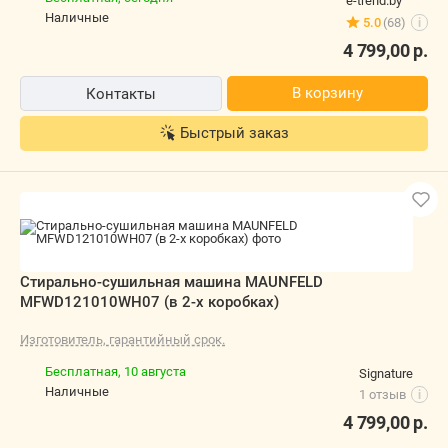
e-trend.by
наличные
5.0
(68)
i
4 799,00
р.
В корзину
Контакты
Быстрый заказ
Стирально-сушильная машина MAUNFELD
MFWD121010WH07 (в 2-х коробках)
Изготовитель, гарантийный срок.
Бесплатная,
10 августа
Signature
наличные
1 отзыв
i
4 799,00
р.