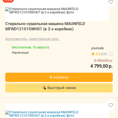
Стирально-сушильная машина MAUNFELD
MFWD121010WH07 (в 2-х коробках)
Изготовитель, гарантийный срок.
Бесплатная,
10 августа
yoursale
наличные
5.0
(26)
i
5 903,00
р.
4 799,00
р.
В корзину
Быстрый заказ