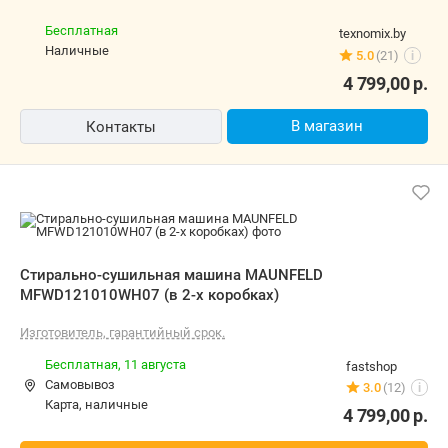
Бесплатная
texnomix.by
наличные
5.0
(21)
i
4 799,00
р.
В магазин
Контакты
Стирально-сушильная машина MAUNFELD
MFWD121010WH07 (в 2-х коробках)
Изготовитель, гарантийный срок.
Бесплатная,
11 августа
fastshop
Самовывоз
3.0
(12)
i
карта, наличные
4 799,00
р.