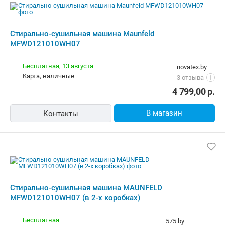
Стирально-сушильная машина Maunfeld
MFWD121010WH07
Бесплатная,
13 августа
novatex.by
карта, наличные
3 отзыва
i
4 799,00
р.
В магазин
Контакты
Стирально-сушильная машина MAUNFELD
MFWD121010WH07 (в 2-х коробках)
Бесплатная
575.by