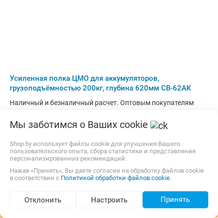
Усиленная полка ЦМО для аккумуляторов,
грузоподъёмностью 200кг, глубина 620мм СВ-62АК
Наличный и безналичный расчет. Оптовым покупателям
доп. скидки.
Мы заботимся о Ваших cookie
25,00 р.,
14 августа
карта
Shop.by использует файлы cookie для улучшения Вашего
192,00
р.
пользовательского опыта, сбора статистики и представления
gigamarket.by
Нет отзывов
i
186,77
р.
персонализированных рекомендаций.
Нажав «Принять», Вы даете согласие на обработку файлов cookie
В магазин
Контакты
в соответствии с
Политикой обработки файлов cookie.
Принять
Отклонить
Настроить
-3%
Подбор по параметрам (1 034)