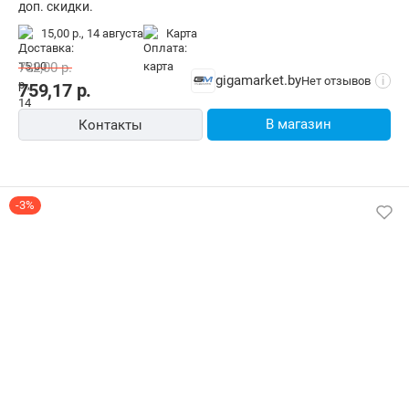
доп. скидки.
15,00 р.,
14 августа
карта
782,00
р.
gigamarket.by
Нет отзывов
i
759,17
р.
В магазин
Контакты
-3%