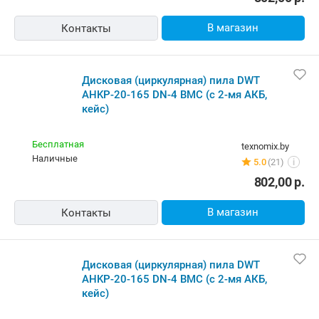
AHKP-20-165 DN-4 BMC (с 2-мя АКБ,
кейс)
Бесплатная
grandos.by
Самовывоз
8 отзывов
i
наличные
676,70
р.
В магазин
Контакты
Дисковая (циркулярная) пила DWT
AHKP-20-165 DN-4 BMC (с 2-мя АКБ,
кейс)
Бесплатная
x-core.by
Самовывоз
79 отзывов
i
карта, наличные
843,30
р.
В магазин
Контакты