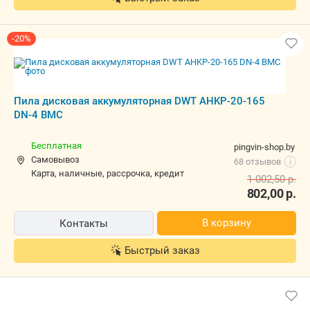
Пила дисковая аккумуляторная DWT
AHKP-20-165 DN-4 BMC
Бесплатная
pingvin-shop.by
Самовывоз
68 отзывов
i
карта, наличные, рассрочка, кредит
1 002,50
р.
802,00
р.
В корзину
Контакты
Быстрый заказ
Дисковая (циркулярная) пила DWT
AHKP-20-165 DN-4 BMC (с 2-мя АКБ,
кейс)
6,00 р.,
завтра
bigsale.by
Самовывоз
16 отзывов
i