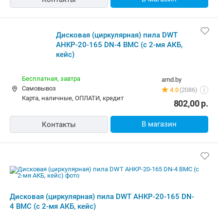
Дисковая (циркулярная) пила DWT
AHKP-20-165 DN-4 BMC (с 2-мя АКБ,
кейс)
Бесплатная
sli.by
Самовывоз
12 отзывов
i
карта, наличные
716,00
р.
В магазин
Контакты
Дисковая (циркулярная) пила DWT
AHKP-20-165 DN-4 BMC (с 2-мя АКБ,
кейс)
Бесплатная,
завтра
stox.by
Самовывоз
4 отзыва
i
карта, наличные, кредит
716,00
р.