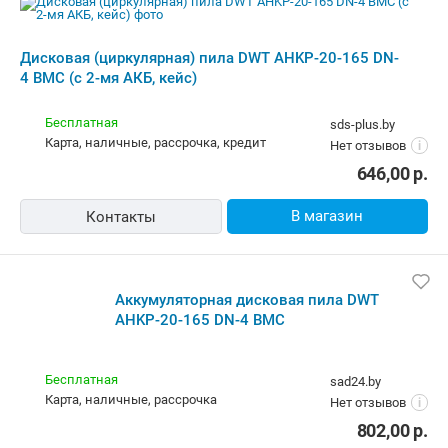
Дисковая (циркулярная) пила DWT
AHKP-20-165 DN-4 BMC (с 2-мя АКБ,
кейс)
Бесплатная
emmet.by
Самовывоз
5.0
(129)
i
карта, наличные
802,00
р.
В магазин
Контакты
Дисковая (циркулярная) пила DWT
AHKP-20-165 DN-4 BMC (с 2-мя АКБ,
кейс)
Бесплатная,
завтра
multimart.by
Самовывоз
138 отзывов
i