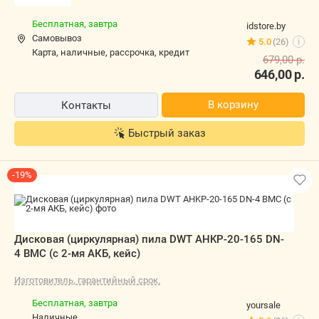
Бесплатная,
завтра
idstore.by
Самовывоз
5.0
(26)
i
карта, наличные, рассрочка, кредит
679,00
р.
646,00
р.
В корзину
Контакты
Быстрый заказ
-19%
Дисковая (циркулярная) пила DWT
AHKP-20-165 DN-4 BMC (с 2-мя АКБ,
кейс)
Изготовитель, гарантийный срок.
Бесплатная,
завтра
yoursale
наличные
5.0
(26)
i
987,00
р.
802,00
р.