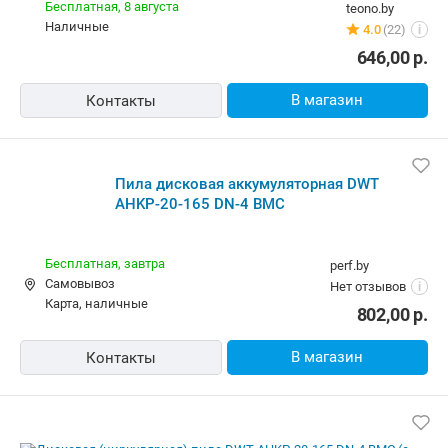
Дисковая (циркулярная) пила DWT
AHKP-20-165 DN-4 BMC (с 2-мя АКБ,
кейс)
Бесплатная
sds-plus.by
карта, наличные, рассрочка, кредит
Нет отзывов
i
646,00
р.
В магазин
Контакты
Аккумуляторная дисковая пила DWT
AHKP-20-165 DN-4 BMC
Бесплатная
sad24.by
карта, наличные, рассрочка
Нет отзывов
i
802,00
р.
В магазин
Контакты