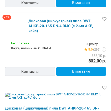
Дисковая (циркулярная) пила DWT
AHKP-20-165 DN-4 BMC (с 2-мя АКБ,
кейс)
Курьером
zeon.by
Самовывоз
4.0
(28)
i
карта, наличные, рассрочка, ОПЛАТИ, кредит
802,00
р.
В магазин
Контакты
Дисковая (циркулярная) пила DWT
AHKP-20-165 DN-4 BMC (с 2-мя АКБ,
кейс)
Бесплатная,
9 августа
9watt.by
карта, наличные
5.0
(210)
i
646,00
р.