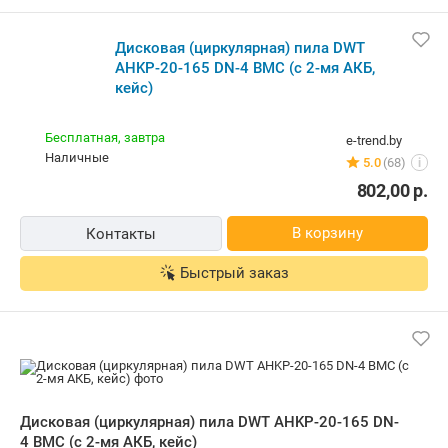
5.0
(68)
i
802,00
р.
В корзину
Контакты
Быстрый заказ
Дисковая (циркулярная) пила DWT
AHKP-20-165 DN-4 BMC (с 2-мя АКБ,
кейс)
Изготовитель, гарантийный срок.
Бесплатная,
завтра
Signature
наличные
1 отзыв
i
652,58
р.
В корзину
Быстрый заказ