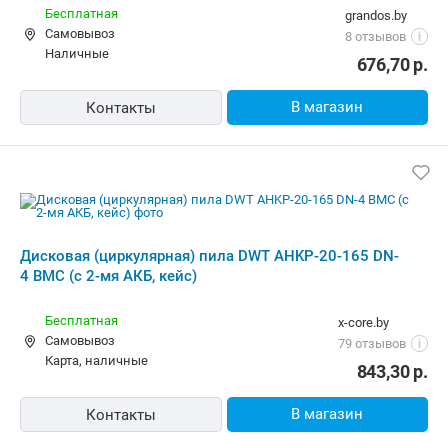
Дисковая (циркулярная) пила DWT
AHKP-20-165 DN-4 BMC (с 2-мя АКБ,
кейс)
Бесплатная,
8 августа
tecno.by
Самовывоз
2.0
(20)
i
карта, наличные, ОПЛАТИ
712,00
р.
В магазин
Контакты
Аккумуляторная дисковая пила DWT
AHKP-20-165 DN-4 BMC
Бесплатная,
8 августа
5element.by
Самовывоз
49 отзывов
i
карта, наличные, рассрочка, кредит