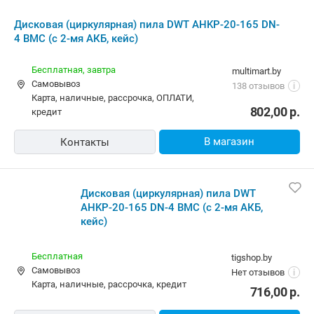
Бесплатная
100pro.by
карта, наличные, ОПЛАТИ
5.0
(292)
i
858,10
р.
802,00
р.
В магазин
Контакты
Дисковая (циркулярная) пила DWT
AHKP-20-165 DN-4 BMC (с 2-мя АКБ,
кейс)
Бесплатная
delomastera.by
Самовывоз
5.0
(545)
i
карта, наличные
646,00
р.
В магазин
Контакты