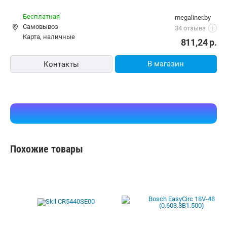
Монтажные пилы
Торцовочные пилы
В каталоге Shop.by можно найти необходимую для выбора
информацию, ознакомиться с характеристиками DWT AHKP-20-
165 DN-4 BMC и купить по выгодной цене в интернет-магазинах
Беларуси.
К Вашим услугам удобный подбор товаров по параметрам,
сравнение, отзывы других покупателей, фото/видео галерея
товаров.
Информация о характеристиках, комплекте поставки и внешнем
виде товара является справочной и получена из открытых
источников (официальные сайты и каталоги производителей).
Перед покупкой уточняйте у продавца интересующие
Вас параметры и актуальную цену на Пила циркулярная DWT
AHKP-20-165 DN-4 BMC.
Телефоны продавца можно узнать, нажав на кнопку «Контакты».
Если Вы заметили ошибку, сообщите нам об этом.