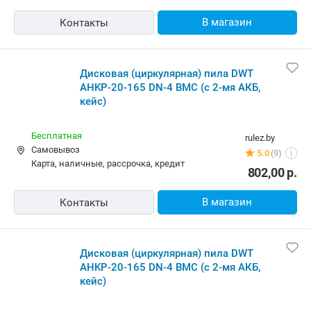
Бесплатная,
8 августа
teono.by
наличные
4.0
(22)
i
646,00
р.
В магазин
Контакты
Пила дисковая аккумуляторная DWT
AHKP-20-165 DN-4 BMC
Бесплатная,
завтра
perf.by
Самовывоз
Нет отзывов
i
карта, наличные
802,00
р.
В магазин
Контакты