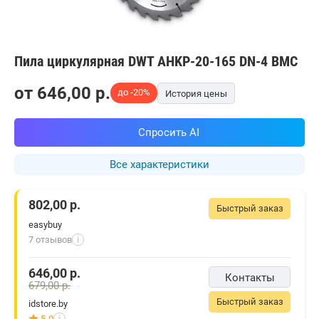
Пила циркулярная DWT AHKP-20-165 DN-4 BMC
от
646,00
p.
до -20%
История цены
Спросить AI
Все характеристики
802,00
р.
Быстрый заказ
easybuy
7 отзывов
i
646,00
р.
Контакты
679,00
р.
Быстрый заказ
idstore.by
5.0
i