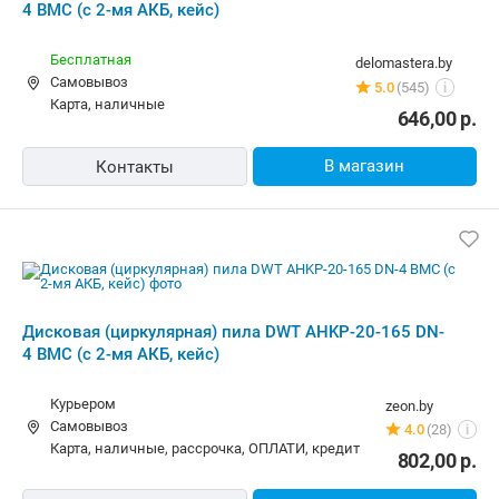
В магазин
Контакты
Дисковая (циркулярная) пила DWT
AHKP-20-165 DN-4 BMC (с 2-мя АКБ,
кейс)
Бесплатная
megaliner.by
Самовывоз
34 отзыва
i
карта, наличные
811,24
р.
В магазин
Контакты