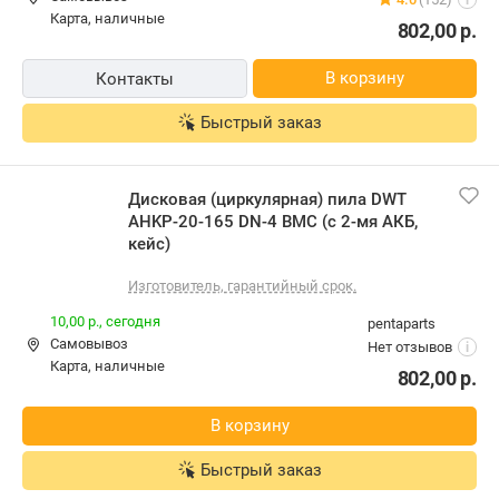
Дисковая (циркулярная) пила DWT
AHKP-20-165 DN-4 BMC (с 2-мя АКБ,
кейс)
Изготовитель, гарантийный срок.
10,00 р.,
сегодня
pentaparts
Самовывоз
Нет отзывов
i
карта, наличные
802,00
р.
В корзину
Быстрый заказ
Дисковая (циркулярная) пила DWT
AHKP-20-165 DN-4 BMC (с 2-мя АКБ,
кейс)
Бесплатная,
завтра
e-trend.by
наличные