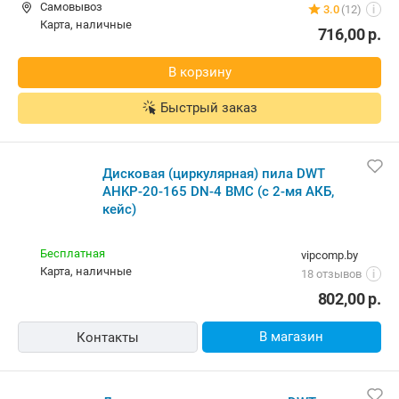
Бесплатная
vipcomp.by
карта, наличные
18 отзывов
i
802,00
р.
В магазин
Контакты
Дисковая циркулярная пила DWT
AHKP-20-165 DN-4 BMC с 2-мя АКБ,
кейс
Бесплатная
newton.by
Самовывоз
5.0
(164)
i
карта, наличные, рассрочка, кредит
802,00
р.
В магазин
Контакты
Дисковая (циркулярная) пила DWT