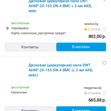
AHKP-20-165 DN-4 BMC (с 2-мя АКБ,
кейс)
Бесплатная
megamax.by
наличные
58 отзывов
i
665,88
р.
В магазин
Контакты
Дисковая (циркулярная) пила DWT
AHKP-20-165 DN-4 BMC (с 2-мя АКБ,
кейс)
Бесплатная,
завтра
amd.by
Самовывоз
4.0
(2086)
i
карта, наличные, ОПЛАТИ, кредит
802,00
р.
В магазин
Контакты