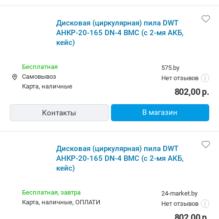
Бесплатная,
завтра
24-market.by
карта, наличные, ОПЛАТИ
Нет отзывов
i
802,00
р.
В магазин
Контакты
Дисковая (циркулярная) пила DWT
AHKP-20-165 DN-4 BMC (с 2-мя АКБ,
кейс)
Бесплатная
texnomix.by
наличные
5.0
(21)
i
802,00
р.
В магазин
Контакты
Дисковая (циркулярная) пила DWT