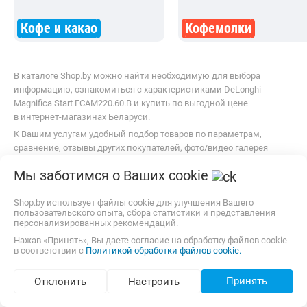
Кофе и какао
Кофемолки
В каталоге Shop.by можно найти необходимую для выбора
информацию, ознакомиться с характеристиками DeLonghi
Magnifica Start ECAM220.60.B и купить по выгодной цене
в интернет-магазинах Беларуси.
К Вашим услугам удобный подбор товаров по параметрам,
сравнение, отзывы других покупателей, фото/видео галерея
товаров.
Мы заботимся о Ваших cookie
Информация о характеристиках, комплекте поставки и внешнем
виде товара является справочной и получена из открытых
Shop.by использует файлы cookie для улучшения Вашего
источников (официальные сайты и каталоги производителей).
пользовательского опыта, сбора статистики и представления
Перед покупкой уточняйте у продавца интересующие
персонализированных рекомендаций.
Вас параметры и актуальную цену на Кофемашина DeLonghi
Нажав «Принять», Вы даете согласие на обработку файлов cookie
Magnifica Start ECAM220.60.B.
в соответствии с
Политикой обработки файлов cookie.
Телефоны продавца можно узнать, нажав на кнопку «Контакты».
Принять
Отклонить
Настроить
Если Вы заметили ошибку, сообщите нам об этом.
Все опубликованные на Shop.by материалы являются