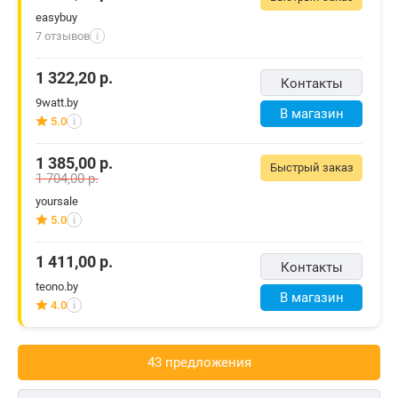
easybuy
7 отзывов
i
1 322,20
р.
Контакты
9watt.by
В магазин
5.0
i
1 385,00
р.
Быстрый заказ
1 704,00
р.
yoursale
5.0
i
1 411,00
р.
Контакты
teono.by
В магазин
4.0
i
43 предложения