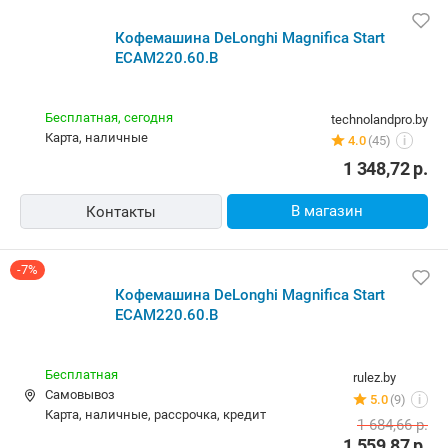
Кофемашина DeLonghi Magnifica Start
ECAM220.60.B
Бесплатная,
сегодня
technolandpro.by
карта, наличные
4.0
(45)
i
1 348,72
р.
В магазин
Контакты
-7%
Кофемашина DeLonghi Magnifica Start
ECAM220.60.B
Бесплатная
rulez.by
Самовывоз
5.0
(9)
i
карта, наличные, рассрочка, кредит
1 684,66
р.
1 559,87
р.