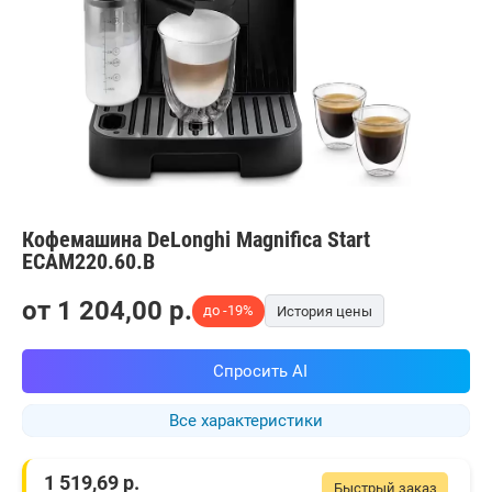
Кофемашина DeLonghi Magnifica Start
ECAM220.60.B
от
1 204,00
p.
до -19%
История цены
Спросить AI
Все характеристики
1 519,69
р.
Быстрый заказ