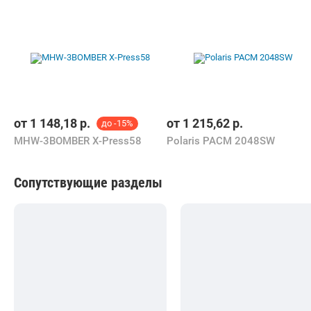
от
1 148,18
р.
от
1 215,62
р.
до -15%
MHW-3BOMBER X-Press58
Polaris PACM 2048SW
Сопутствующие разделы