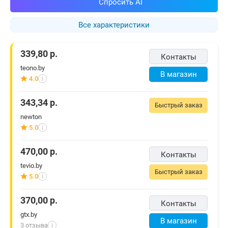
Спросить AI
Все характеристики
339,80
р.
Контакты
teono.by
В магазин
4.0
i
343,34
р.
Быстрый заказ
newton
5.0
i
470,00
р.
Контакты
tevio.by
Быстрый заказ
5.0
i
370,00
р.
Контакты
gtx.by
В магазин
3 отзыва
i