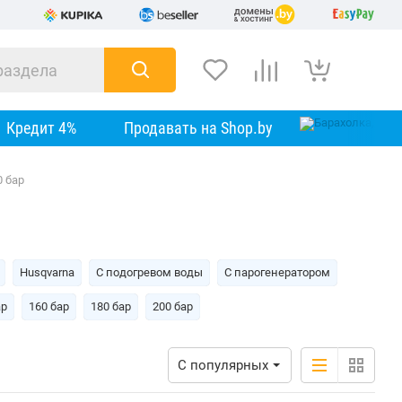
Кредит 4%
Продавать на Shop.by
 бар
Husqvarna
C подогревом воды
C парогенератором
ар
160 бар
180 бар
200 бар
С популярных