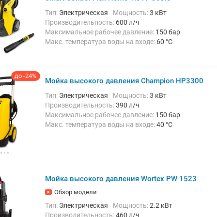
Тип:
Электрическая
Мощность:
3 кВт
Производительность:
600 л/ч
Максимальное рабочее давление:
150 бар
Макс. температура воды на входе:
60 °C
Длина шланга высокого давления :
10 м
Вес:
17.8 кг
до -24%
Мойка высокого давления Champion HP3300
Тип:
Электрическая
Мощность:
3 кВт
Производительность:
390 л/ч
Максимальное рабочее давление:
150 бар
Макс. температура воды на входе:
40 °C
Длина шланга высокого давления :
10 м
Вес:
23.3 кг
Мойка высокого давления Wortex PW 1523
Обзор модели
Тип:
Электрическая
Мощность:
2.2 кВт
Производительность:
460 л/ч