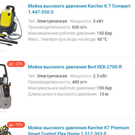
Мойка высокого давления Karcher K 7 Compact
1.447-050.0
Тип:
Электрическая
Мощность:
3 кВт
Производительность:
600 л/ч
Максимальное рабочее давление:
150 бар
Макс. температура воды на входе:
60 °C
Длина шланга высокого давления :
10 м
Вес:
17.8 кг
до -23%
Мойка высокого давления Bort KEX-2700-R
Тип:
Электрическая
Мощность:
2.5 кВт
Производительность:
480 л/ч
Максимальное рабочее давление:
150 бар
Длина шланга высокого давления :
10 м
Вес:
19.4 кг
до -19%
Мойка высокого давления Karcher K7 Premium
Smart Control Flex Home 1.317-363.0