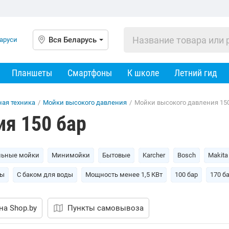
Вся Беларусь
Планшеты
Смартфоны
К школе
Летний гид
ная техника
/
Мойки высокого давления
/
Мойки высокого давления 150
я 150 бар
льные мойки
Минимойки
Бытовые
Karcher
Bosch
Makita
ды
С баком для воды
Мощность менее 1,5 КВт
100 бар
170 б
на Shop.by
Пункты самовывоза