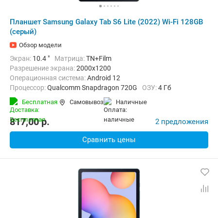
Планшет Samsung Galaxy Tab S6 Lite (2022) Wi-Fi 128GB
(серый)
Обзор модели
Экран:
10.4 "
Матрица:
TN+Film
Разрешение экрана:
2000x1200
Операционная система:
Android 12
Процессор:
Qualcomm Snapdragon 720G
ОЗУ:
4 Гб
Встроенная память:
128 Гб
Тыловая камера:
8 Мп
Бесплатная
Самовывоз
наличные
Беспроводная связь:
Bluetooth, Wi-Fi
Вес:
467 г
817,00
p.
2 предложения
Сравнить цены