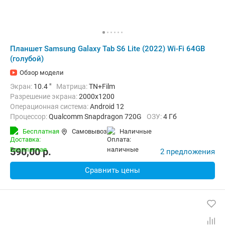
Планшет Samsung Galaxy Tab S6 Lite (2022) Wi-Fi 64GB
(голубой)
Обзор модели
Экран:
10.4 "
Матрица:
TN+Film
Разрешение экрана:
2000x1200
Операционная система:
Android 12
Процессор:
Qualcomm Snapdragon 720G
ОЗУ:
4 Гб
Встроенная память:
64 Гб
Тыловая камера:
8 Мп
Бесплатная
Самовывоз
наличные
Беспроводная связь:
Bluetooth, Wi-Fi
Комплектация:
Перо (стилус)
Вес:
465 г
590,00
p.
2 предложения
Сравнить цены