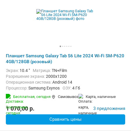
Планшет Samsung Galaxy Tab S6 Lite 2024 Wi-Fi SM-P620
4GB/128GB (розовый)
Экран:
10.4 "
Матрица:
TN+Film
Разрешение экрана:
2000x1200
Операционная система:
Android 14
Процессор:
Samsung Exynos
ОЗУ:
4 Гб
Встроенная память:
128 Гб
Тыловая камера:
8 Мп
Бесплатная,
сегодня
Самовывоз
карта, наличные
Беспроводная связь:
Bluetooth, Wi-Fi
Комплектация:
Перо (стилус)
Вес:
465 г
1 070,00
p.
3 предложения
Сравнить цены