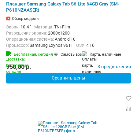
Планшет Samsung Galaxy Tab S6 Lite 64GB Gray (SM-
P610NZAASER)
Обзор модели
Экран:
10.4 "
Матрица:
TN+Film
Разрешение экрана:
2000x1200
Операционная система:
Android 10
Процессор:
Samsung Exynos 9611
ОЗУ:
4 Гб
Встроенная память:
64 Гб
Тыловая камера:
8 Мп
Бесплатная,
сегодня
Самовывоз
карта, наличные
Беспроводная связь:
Bluetooth, Wi-Fi
Вес:
467 г
950,00
p.
3 предложения
Сравнить цены