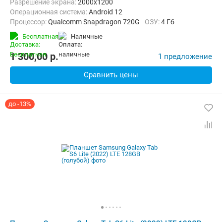
Разрешение экрана:
2000x1200
Операционная система:
Android 12
Процессор:
Qualcomm Snapdragon 720G
ОЗУ:
4 Гб
Встроенная память:
64 Гб
Тыловая камера:
8 Мп
Бесплатная
наличные
Беспроводная связь:
4G (LTE), Bluetooth, Wi-Fi
Комплектация:
Перо (стилус)
Вес:
467 г
1 300,00
p.
1 предложение
Сравнить цены
до -13%