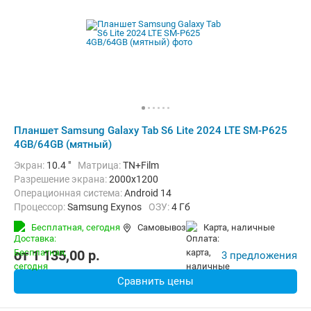
Планшет Samsung Galaxy Tab S6 Lite 2024 LTE SM-P625
4GB/64GB (мятный)
Экран:
10.4 "
Матрица:
TN+Film
Разрешение экрана:
2000x1200
Операционная система:
Android 14
Процессор:
Samsung Exynos
ОЗУ:
4 Гб
Встроенная память:
64 Гб
Тыловая камера:
8 Мп
Бесплатная,
сегодня
Самовывоз
карта, наличные
Беспроводная связь:
4G (LTE), Bluetooth, Wi-Fi
Комплектация:
Перо (стилус)
Вес:
465 г
от
1 135,00
p.
3 предложения
Сравнить цены