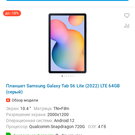
до -18%
Планшет Samsung Galaxy Tab S6 Lite (2022) LTE 64GB
(серый)
Обзор модели
Экран:
10.4 "
Матрица:
TN+Film
Разрешение экрана:
2000x1200
Операционная система:
Android 12
Процессор:
Qualcomm Snapdragon 720G
ОЗУ:
4 Гб
Встроенная память:
64 Гб
Тыловая камера:
8 Мп