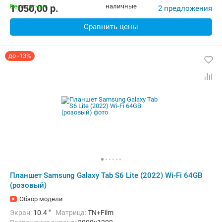
Комплектация:
Перо (стилус)
Вес:
467 г
1 050,00
p.
2 предложения
Сравнить цены
до -13%
Планшет Samsung Galaxy Tab S6 Lite (2022) Wi-Fi 64GB
(розовый)
Обзор модели
Экран:
10.4 "
Матрица:
TN+Film