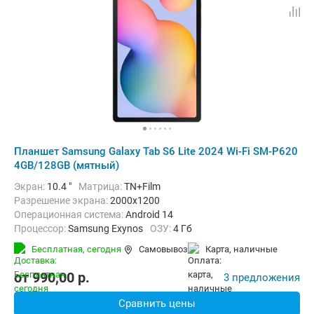
Планшет Samsung Galaxy Tab S6 Lite 2024 Wi-Fi SM-P620
4GB/128GB (мятный)
Экран:
10.4 "
Матрица:
TN+Film
Разрешение экрана:
2000x1200
Операционная система:
Android 14
Процессор:
Samsung Exynos
ОЗУ:
4 Гб
Встроенная память:
128 Гб
Тыловая камера:
8 Мп
Бесплатная,
сегодня
Самовывоз
карта, наличные
Беспроводная связь:
Bluetooth, Wi-Fi
Комплектация:
Перо (стилус)
Вес:
465 г
от
990,00
p.
3 предложения
Сравнить цены