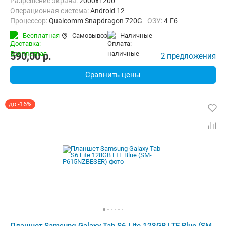
Разрешение экрана:
2000x1200
Операционная система:
Android 12
Процессор:
Qualcomm Snapdragon 720G
ОЗУ:
4 Гб
Встроенная память:
64 Гб
Тыловая камера:
8 Мп
Бесплатная
Самовывоз
наличные
Беспроводная связь:
Bluetooth, Wi-Fi
Вес:
465 г
590,00
p.
2 предложения
Сравнить цены
до -16%