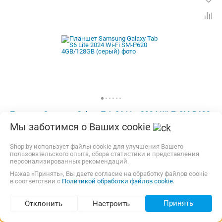
Планшет Samsung Galaxy Tab S6 Lite 2024 Wi-Fi SM-P620
4GB/128GB (серый)
Мы заботимся о Ваших cookie
Экран:
10.4 "
Матрица:
TN+Film
Shop.by использует файлы cookie для улучшения Вашего
Разрешение экрана:
2000x1200
пользовательского опыта, сбора статистики и представления
Операционная система:
Android 14
персонализированных рекомендаций.
Процессор:
Samsung Exynos
ОЗУ:
4 Гб
Нажав «Принять», Вы даете согласие на обработку файлов cookie
Встроенная память:
128 Гб
Тыловая камера:
8 Мп
в соответствии с
Политикой обработки файлов cookie.
Бесплатная,
сегодня
Самовывоз
Беспроводная связь:
Bluetooth, Wi-Fi
карта, наличные, рассрочка
Комплектация:
Перо (стилус)
Вес:
465 г
Принять
Отклонить
Настроить
от
1 051,00
Подбор по параметрам (36)
p.
4 предложения