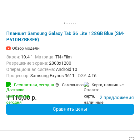
Планшет Samsung Galaxy Tab S6 Lite 128GB Blue (SM-
P610NZBESER)
Обзор модели
Экран:
10.4 "
Матрица:
TN+Film
Разрешение экрана:
2000x1200
Операционная система:
Android 10
Процессор:
Samsung Exynos 9611
ОЗУ:
4 Гб
Встроенная память:
128 Гб
Тыловая камера:
8 Мп
Бесплатная,
сегодня
Самовывоз
карта, наличные
Беспроводная связь:
Bluetooth, Wi-Fi
Комплектация:
Перо (стилус)
Вес:
467 г
1 110,00
p.
2 предложения
Сравнить цены