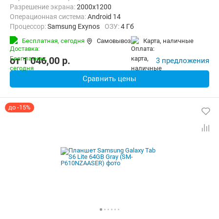
Разрешение экрана:
2000x1200
Операционная система:
Android 14
Процессор:
Samsung Exynos
ОЗУ:
4 Гб
Встроенная память:
64 Гб
Тыловая камера:
8 Мп
Бесплатная,
сегодня
Самовывоз
карта, наличные
Беспроводная связь:
4G (LTE), Bluetooth, Wi-Fi
Комплектация:
Перо (стилус)
Вес:
465 г
от
1 046,00
p.
3 предложения
Сравнить цены
до -15%