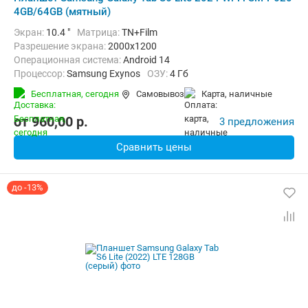
4GB/64GB (мятный)
Экран:
10.4 "
Матрица:
TN+Film
Разрешение экрана:
2000x1200
Операционная система:
Android 14
Процессор:
Samsung Exynos
ОЗУ:
4 Гб
Встроенная память:
64 Гб
Тыловая камера:
8 Мп
Бесплатная,
сегодня
Самовывоз
карта, наличные
Беспроводная связь:
Bluetooth, Wi-Fi
Комплектация:
Перо (стилус)
Вес:
465 г
от
960,00
p.
3 предложения
Сравнить цены
до -13%