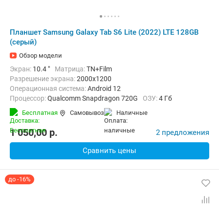
Планшет Samsung Galaxy Tab S6 Lite (2022) LTE 128GB
(серый)
Обзор модели
Экран:
10.4 "
Матрица:
TN+Film
Разрешение экрана:
2000x1200
Операционная система:
Android 12
Процессор:
Qualcomm Snapdragon 720G
ОЗУ:
4 Гб
Встроенная память:
128 Гб
Тыловая камера:
8 Мп
Бесплатная
Самовывоз
наличные
Беспроводная связь:
4G (LTE), Bluetooth, Wi-Fi
Комплектация:
Перо (стилус)
Вес:
467 г
1 050,00
p.
2 предложения
Сравнить цены
до -16%