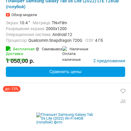
Планшет Samsung Galaxy Tab S6 Lite (2022) LTE 128GB
(голубой)
Обзор модели
Экран:
10.4 "
Матрица:
TN+Film
Разрешение экрана:
2000x1200
Операционная система:
Android 12
Процессор:
Qualcomm Snapdragon 720G
ОЗУ:
4 Гб
Встроенная память:
128 Гб
Тыловая камера:
8 Мп
Бесплатная
Самовывоз
наличные
Беспроводная связь:
4G (LTE), Bluetooth, Wi-Fi
Комплектация:
Перо (стилус)
Вес:
467 г
1 050,00
p.
2 предложения
Сравнить цены
до -13%