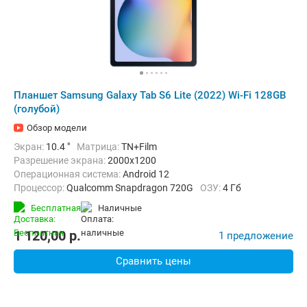
Планшет Samsung Galaxy Tab S6 Lite (2022) Wi-Fi 128GB
(голубой)
Обзор модели
Экран:
10.4 "
Матрица:
TN+Film
Разрешение экрана:
2000x1200
Операционная система:
Android 12
Процессор:
Qualcomm Snapdragon 720G
ОЗУ:
4 Гб
Встроенная память:
128 Гб
Тыловая камера:
8 Мп
Бесплатная
наличные
Беспроводная связь:
Bluetooth, Wi-Fi
Комплектация:
Перо (стилус)
Вес:
467 г
1 120,00
p.
1 предложение
Сравнить цены