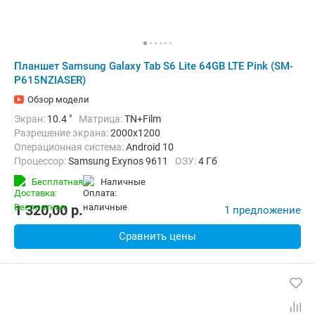
Планшет Samsung Galaxy Tab S6 Lite 64GB LTE Pink (SM-
P615NZIASER)
Обзор модели
Экран:
10.4 "
Матрица:
TN+Film
Разрешение экрана:
2000x1200
Операционная система:
Android 10
Процессор:
Samsung Exynos 9611
ОЗУ:
4 Гб
Встроенная память:
64 Гб
Тыловая камера:
8 Мп
Бесплатная
наличные
Беспроводная связь:
4G (LTE), Bluetooth, Wi-Fi
Вес:
467 г
1 320,00
p.
1 предложение
Сравнить цены