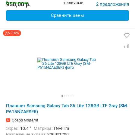
Комплектация:
Перо (стилус)
Вес:
467 г
950,00
p.
2 предложения
Сравнить цены
до -16%
Планшет Samsung Galaxy Tab S6 Lite 128GB LTE Gray (SM-
P615NZAESER)
Обзор модели
Экран:
10.4 "
Матрица:
TN+Film
Разрешение экрана:
2000x1200