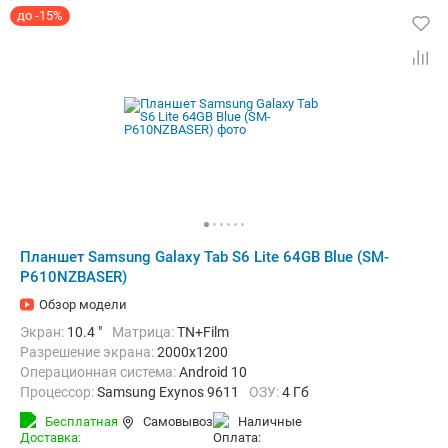
до -15%
Планшет Samsung Galaxy Tab S6 Lite 64GB Blue (SM-
P610NZBASER)
Обзор модели
Экран:
10.4 "
Матрица:
TN+Film
Разрешение экрана:
2000x1200
Операционная система:
Android 10
Процессор:
Samsung Exynos 9611
ОЗУ:
4 Гб
Встроенная память:
64 Гб
Тыловая камера:
8 Мп
Бесплатная
Самовывоз
наличные
Беспроводная связь:
Bluetooth, Wi-Fi