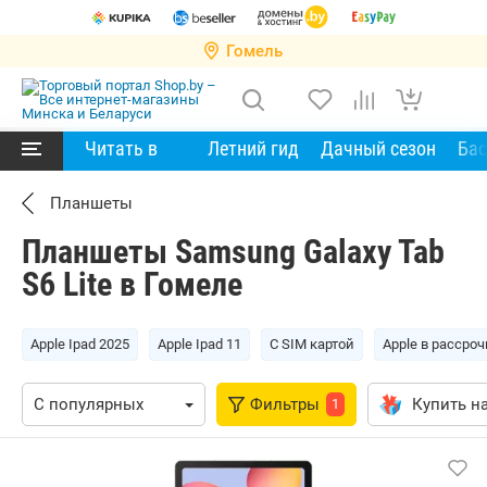
Гомель
Читать в
Летний гид
Дачный сезон
Ба
Планшеты
Планшеты Samsung Galaxy Tab
S6 Lite в Гомеле
Apple Ipad 2025
Apple Ipad 11
С SIM картой
Apple в рассроч
Фильтры
Купить на
1