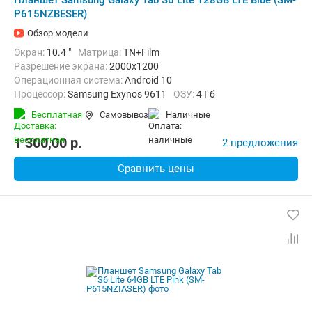
Планшет Samsung Galaxy Tab S6 Lite 128GB LTE Blue (SM-
P615NZBESER)
Обзор модели
Экран:
10.4 "
Матрица:
TN+Film
Разрешение экрана:
2000x1200
Операционная система:
Android 10
Процессор:
Samsung Exynos 9611
ОЗУ:
4 Гб
Встроенная память:
128 Гб
Тыловая камера:
8 Мп
Бесплатная
Самовывоз
наличные
Беспроводная связь:
4G (LTE), Bluetooth, Wi-Fi
Вес:
467 г
1 300,00
p.
2 предложения
Сравнить цены