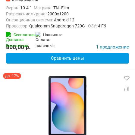
Экран:
10.4 "
Матрица:
TN+Film
Разрешение экрана:
2000x1200
Операционная система:
Android 12
Процессор:
Qualcomm Snapdragon 720G
ОЗУ:
4 Гб
Встроенная память:
64 Гб
Тыловая камера:
8 Мп
Бесплатная
наличные
Беспроводная связь:
Bluetooth, Wi-Fi
Вес:
465 г
800,00
p.
1 предложение
Сравнить цены
до -17%