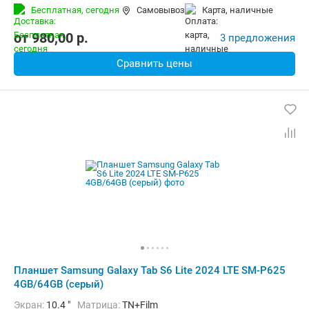
Встроенная память:
64 Гб
Тыловая камера:
8 Мп
Бесплатная,
сегодня
Самовывоз
карта, наличные
Беспроводная связь:
4G (LTE), Bluetooth, Wi-Fi
Комплектация:
Перо (стилус)
Вес:
465 г
от
980,00
p.
3 предложения
Сравнить цены
Планшет Samsung Galaxy Tab S6 Lite 2024 LTE SM-P625
4GB/64GB (серый)
Экран:
10.4 "
Матрица:
TN+Film