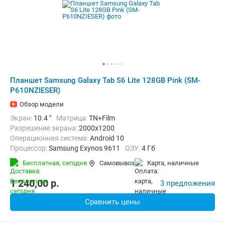
Планшет Samsung Galaxy Tab S6 Lite 128GB Pink (SM-
P610NZIESER)
Обзор модели
Экран:
10.4 "
Матрица:
TN+Film
Разрешение экрана:
2000x1200
Операционная система:
Android 10
Процессор:
Samsung Exynos 9611
ОЗУ:
4 Гб
Встроенная память:
128 Гб
Тыловая камера:
8 Мп
Бесплатная,
сегодня
Самовывоз
карта, наличные
Беспроводная связь:
Bluetooth, Wi-Fi
Вес:
467 г
1 240,00
p.
3 предложения
Сравнить цены