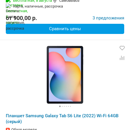
Бесплатная,
8 августа
Самовывоз
Беспроводная связь:
4G (LTE), Bluetooth, Wi-Fi
карта, наличные, рассрочка
Комплектация:
Перо (стилус)
Вес:
467 г
от
900,00
p.
3 предложения
Сравнить цены
Планшет Samsung Galaxy Tab S6 Lite (2022) Wi-Fi 64GB
(серый)
Обзор модели