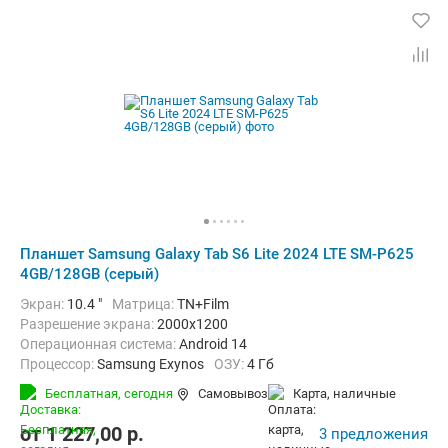
Планшет Samsung Galaxy Tab S6 Lite 2024 LTE SM-P625
4GB/128GB (серый)
Экран:
10.4 "
Матрица:
TN+Film
Разрешение экрана:
2000x1200
Операционная система:
Android 14
Процессор:
Samsung Exynos
ОЗУ:
4 Гб
Встроенная память:
128 Гб
Тыловая камера:
8 Мп
Бесплатная,
сегодня
Самовывоз
карта, наличные
Беспроводная связь:
4G (LTE), Bluetooth, Wi-Fi
Комплектация:
Перо (стилус)
Вес:
465 г
от
1 227,00
p.
3 предложения