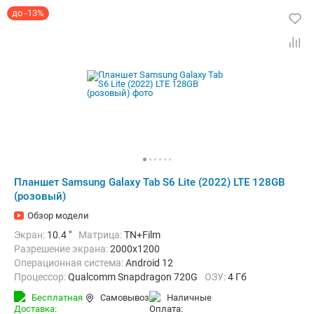
до -13%
Планшет Samsung Galaxy Tab S6 Lite (2022) LTE 128GB
(розовый)
Обзор модели
Экран:
10.4 "
Матрица:
TN+Film
Разрешение экрана:
2000x1200
Операционная система:
Android 12
Процессор:
Qualcomm Snapdragon 720G
ОЗУ:
4 Гб
Встроенная память:
128 Гб
Тыловая камера:
8 Мп
Бесплатная
Самовывоз
наличные
Беспроводная связь:
4G (LTE), Bluetooth, Wi-Fi