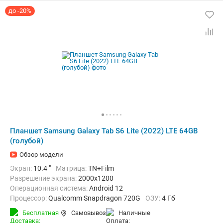
до -20%
Планшет Samsung Galaxy Tab S6 Lite (2022) LTE 64GB
(голубой)
Обзор модели
Экран:
10.4 "
Матрица:
TN+Film
Разрешение экрана:
2000x1200
Операционная система:
Android 12
Процессор:
Qualcomm Snapdragon 720G
ОЗУ:
4 Гб
Встроенная память:
64 Гб
Тыловая камера:
8 Мп
Бесплатная
Самовывоз
наличные
Беспроводная связь:
4G (LTE), Bluetooth, Wi-Fi