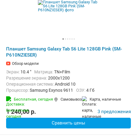
Планшет Samsung Galaxy Tab S6 Lite 128GB Pink (SM-
P610NZIESER)
Обзор модели
Экран:
10.4 "
Матрица:
TN+Film
Разрешение экрана:
2000x1200
Операционная система:
Android 10
Процессор:
Samsung Exynos 9611
ОЗУ:
4 Гб
Встроенная память:
128 Гб
Тыловая камера:
8 Мп
Бесплатная,
сегодня
Самовывоз
карта, наличные
Беспроводная связь:
Bluetooth, Wi-Fi
Вес:
467 г
1 240,00
p.
3 предложения
Сравнить цены