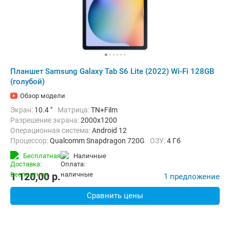
Планшет Samsung Galaxy Tab S6 Lite (2022) Wi-Fi 128GB
(голубой)
Обзор модели
Экран:
10.4 "
Матрица:
TN+Film
Разрешение экрана:
2000x1200
Операционная система:
Android 12
Процессор:
Qualcomm Snapdragon 720G
ОЗУ:
4 Гб
Встроенная память:
128 Гб
Тыловая камера:
8 Мп
Бесплатная
наличные
Беспроводная связь:
Bluetooth, Wi-Fi
Комплектация:
Перо (стилус)
Вес:
467 г
1 120,00
p.
1 предложение
Сравнить цены