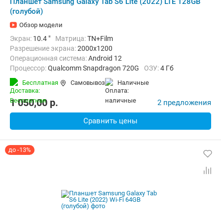
Планшет Samsung Galaxy Tab S6 Lite (2022) LTE 128GB
(голубой)
Обзор модели
Экран:
10.4 "
Матрица:
TN+Film
Разрешение экрана:
2000x1200
Операционная система:
Android 12
Процессор:
Qualcomm Snapdragon 720G
ОЗУ:
4 Гб
Встроенная память:
128 Гб
Тыловая камера:
8 Мп
Бесплатная
Самовывоз
наличные
Беспроводная связь:
4G (LTE), Bluetooth, Wi-Fi
Комплектация:
Перо (стилус)
Вес:
467 г
1 050,00
p.
2 предложения
Сравнить цены
до -13%