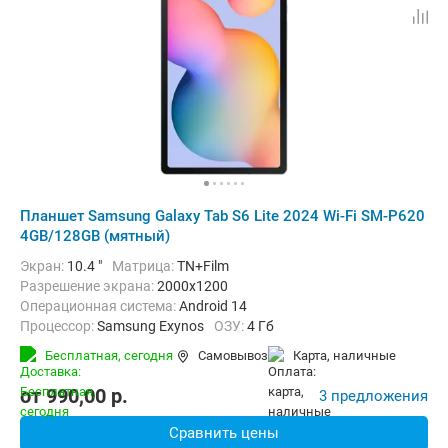
Планшет Samsung Galaxy Tab S6 Lite 2024 Wi-Fi SM-P620
4GB/128GB (мятный)
Экран:
10.4 "
Матрица:
TN+Film
Разрешение экрана:
2000x1200
Операционная система:
Android 14
Процессор:
Samsung Exynos
ОЗУ:
4 Гб
Встроенная память:
128 Гб
Тыловая камера:
8 Мп
Бесплатная,
сегодня
Самовывоз
карта, наличные
Беспроводная связь:
Bluetooth, Wi-Fi
Комплектация:
Перо (стилус)
Вес:
465 г
от
990,00
p.
3 предложения
Сравнить цены