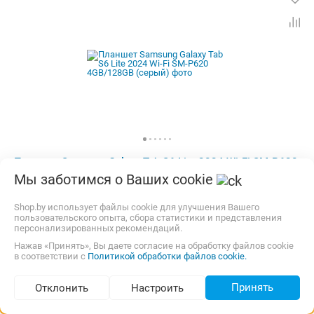
Планшет Samsung Galaxy Tab S6 Lite 2024 Wi-Fi SM-P620
4GB/128GB (серый)
Мы заботимся о Ваших cookie
Экран:
10.4 "
Матрица:
TN+Film
Shop.by использует файлы cookie для улучшения Вашего
Разрешение экрана:
2000x1200
пользовательского опыта, сбора статистики и представления
Операционная система:
Android 14
персонализированных рекомендаций.
Процессор:
Samsung Exynos
ОЗУ:
4 Гб
Нажав «Принять», Вы даете согласие на обработку файлов cookie
Встроенная память:
128 Гб
Тыловая камера:
8 Мп
в соответствии с
Политикой обработки файлов cookie.
Бесплатная,
сегодня
Самовывоз
Беспроводная связь:
Bluetooth, Wi-Fi
карта, наличные, рассрочка
Комплектация:
Перо (стилус)
Вес:
465 г
Принять
Отклонить
Настроить
от
1 051,00
Подбор по параметрам (36)
p.
4 предложения