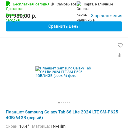
Встроенная память:
64 Гб
Тыловая камера:
8 Мп
Бесплатная,
сегодня
Самовывоз
карта, наличные
Беспроводная связь:
4G (LTE), Bluetooth, Wi-Fi
Комплектация:
Перо (стилус)
Вес:
465 г
от
980,00
p.
3 предложения
Сравнить цены
Планшет Samsung Galaxy Tab S6 Lite 2024 LTE SM-P625
4GB/64GB (серый)
Экран:
10.4 "
Матрица:
TN+Film