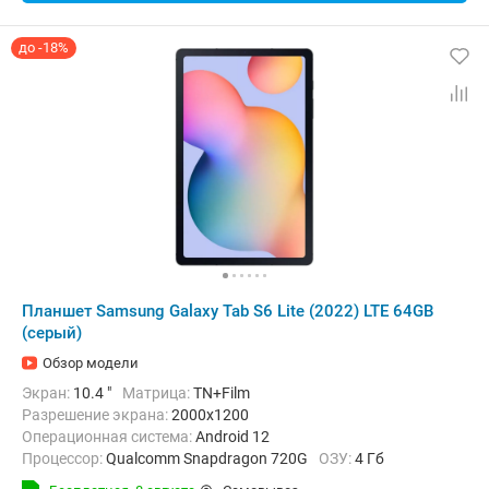
до -18%
Планшет Samsung Galaxy Tab S6 Lite (2022) LTE 64GB
(серый)
Обзор модели
Экран:
10.4 "
Матрица:
TN+Film
Разрешение экрана:
2000x1200
Операционная система:
Android 12
Процессор:
Qualcomm Snapdragon 720G
ОЗУ:
4 Гб
Встроенная память:
64 Гб
Тыловая камера:
8 Мп