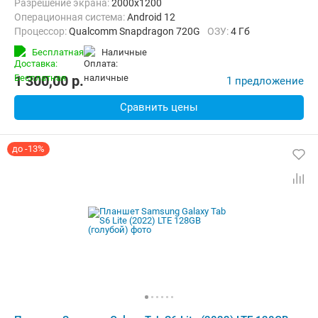
Разрешение экрана:
2000x1200
Операционная система:
Android 12
Процессор:
Qualcomm Snapdragon 720G
ОЗУ:
4 Гб
Встроенная память:
64 Гб
Тыловая камера:
8 Мп
Бесплатная
наличные
Беспроводная связь:
4G (LTE), Bluetooth, Wi-Fi
Комплектация:
Перо (стилус)
Вес:
467 г
1 300,00
p.
1 предложение
Сравнить цены
до -13%