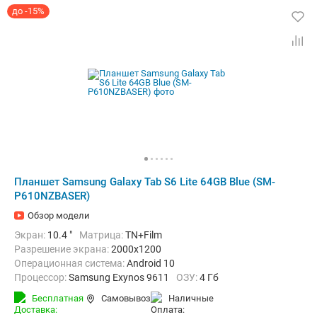
до -15%
Планшет Samsung Galaxy Tab S6 Lite 64GB Blue (SM-
P610NZBASER)
Обзор модели
Экран:
10.4 "
Матрица:
TN+Film
Разрешение экрана:
2000x1200
Операционная система:
Android 10
Процессор:
Samsung Exynos 9611
ОЗУ:
4 Гб
Встроенная память:
64 Гб
Тыловая камера:
8 Мп
Бесплатная
Самовывоз
наличные
Беспроводная связь:
Bluetooth, Wi-Fi