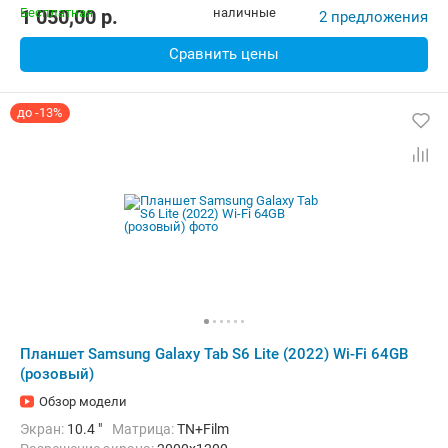
Комплектация:
Перо (стилус)
Вес:
467 г
1 050,00
p.
2 предложения
Сравнить цены
до -13%
Планшет Samsung Galaxy Tab S6 Lite (2022) Wi-Fi 64GB
(розовый)
Обзор модели
Экран:
10.4 "
Матрица:
TN+Film