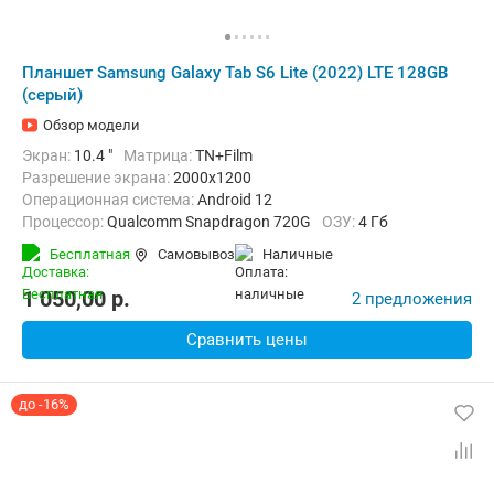
Планшет Samsung Galaxy Tab S6 Lite (2022) LTE 128GB
(серый)
Обзор модели
Экран:
10.4 "
Матрица:
TN+Film
Разрешение экрана:
2000x1200
Операционная система:
Android 12
Процессор:
Qualcomm Snapdragon 720G
ОЗУ:
4 Гб
Встроенная память:
128 Гб
Тыловая камера:
8 Мп
Бесплатная
Самовывоз
наличные
Беспроводная связь:
4G (LTE), Bluetooth, Wi-Fi
Комплектация:
Перо (стилус)
Вес:
467 г
1 050,00
p.
2 предложения
Сравнить цены
до -16%