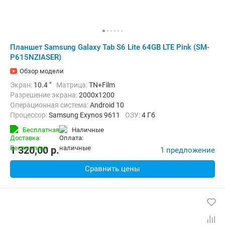
Планшет Samsung Galaxy Tab S6 Lite 64GB LTE Pink (SM-
P615NZIASER)
Обзор модели
Экран:
10.4 "
Матрица:
TN+Film
Разрешение экрана:
2000x1200
Операционная система:
Android 10
Процессор:
Samsung Exynos 9611
ОЗУ:
4 Гб
Встроенная память:
64 Гб
Тыловая камера:
8 Мп
Бесплатная
наличные
Беспроводная связь:
4G (LTE), Bluetooth, Wi-Fi
Вес:
467 г
1 320,00
p.
1 предложение
Сравнить цены