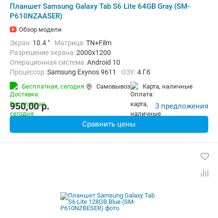
Планшет Samsung Galaxy Tab S6 Lite 64GB Gray (SM-
P610NZAASER)
Обзор модели
Экран:
10.4 "
Матрица:
TN+Film
Разрешение экрана:
2000x1200
Операционная система:
Android 10
Процессор:
Samsung Exynos 9611
ОЗУ:
4 Гб
Встроенная память:
64 Гб
Тыловая камера:
8 Мп
Бесплатная,
сегодня
Самовывоз
карта, наличные
Беспроводная связь:
Bluetooth, Wi-Fi
Вес:
467 г
950,00
p.
3 предложения
Сравнить цены