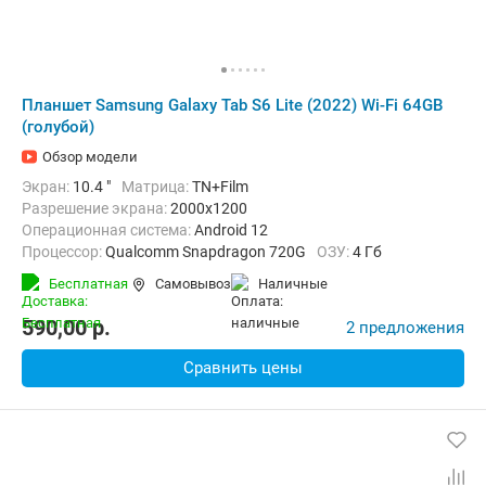
Планшет Samsung Galaxy Tab S6 Lite (2022) Wi-Fi 64GB
(голубой)
Обзор модели
Экран:
10.4 "
Матрица:
TN+Film
Разрешение экрана:
2000x1200
Операционная система:
Android 12
Процессор:
Qualcomm Snapdragon 720G
ОЗУ:
4 Гб
Встроенная память:
64 Гб
Тыловая камера:
8 Мп
Бесплатная
Самовывоз
наличные
Беспроводная связь:
Bluetooth, Wi-Fi
Комплектация:
Перо (стилус)
Вес:
465 г
590,00
p.
2 предложения
Сравнить цены