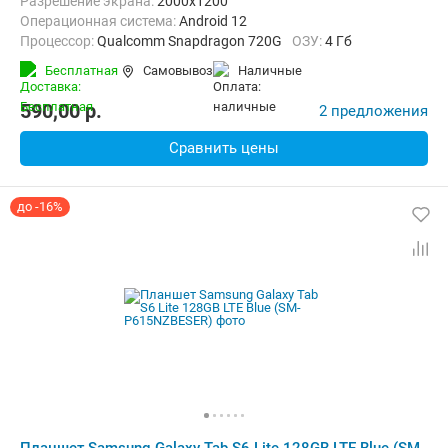
Разрешение экрана:
2000x1200
Операционная система:
Android 12
Процессор:
Qualcomm Snapdragon 720G
ОЗУ:
4 Гб
Встроенная память:
64 Гб
Тыловая камера:
8 Мп
Бесплатная
Самовывоз
наличные
Беспроводная связь:
Bluetooth, Wi-Fi
Вес:
465 г
590,00
p.
2 предложения
Сравнить цены
до -16%