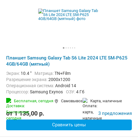
Планшет Samsung Galaxy Tab S6 Lite 2024 LTE SM-P625
4GB/64GB (мятный)
Экран:
10.4 "
Матрица:
TN+Film
Разрешение экрана:
2000x1200
Операционная система:
Android 14
Процессор:
Samsung Exynos
ОЗУ:
4 Гб
Встроенная память:
64 Гб
Тыловая камера:
8 Мп
Бесплатная,
сегодня
Самовывоз
карта, наличные
Беспроводная связь:
4G (LTE), Bluetooth, Wi-Fi
Комплектация:
Перо (стилус)
Вес:
465 г
от
1 135,00
p.
3 предложения
Сравнить цены