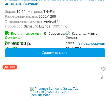
4GB/64GB (мятный)
Экран:
10.4 "
Матрица:
TN+Film
Разрешение экрана:
2000x1200
Операционная система:
Android 14
Процессор:
Samsung Exynos
ОЗУ:
4 Гб
Встроенная память:
64 Гб
Тыловая камера:
8 Мп
Бесплатная,
сегодня
Самовывоз
карта, наличные
Беспроводная связь:
Bluetooth, Wi-Fi
Комплектация:
Перо (стилус)
Вес:
465 г
от
960,00
p.
3 предложения
Сравнить цены
до -13%