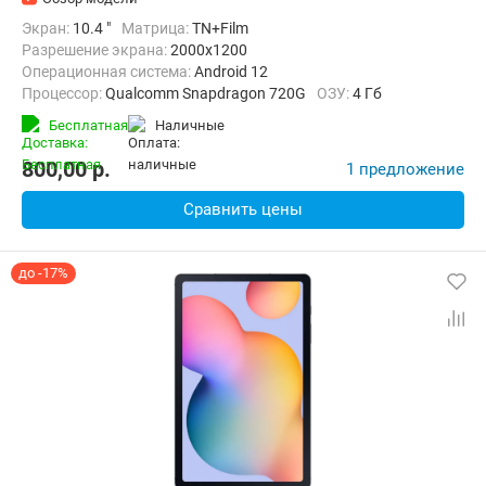
Экран:
10.4 "
Матрица:
TN+Film
Разрешение экрана:
2000x1200
Операционная система:
Android 12
Процессор:
Qualcomm Snapdragon 720G
ОЗУ:
4 Гб
Встроенная память:
64 Гб
Тыловая камера:
8 Мп
Бесплатная
наличные
Беспроводная связь:
Bluetooth, Wi-Fi
Вес:
465 г
800,00
p.
1 предложение
Сравнить цены
до -17%