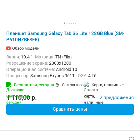
Планшет Samsung Galaxy Tab S6 Lite 128GB Blue (SM-
P610NZBESER)
Обзор модели
Экран:
10.4 "
Матрица:
TN+Film
Разрешение экрана:
2000x1200
Операционная система:
Android 10
Процессор:
Samsung Exynos 9611
ОЗУ:
4 Гб
Встроенная память:
128 Гб
Тыловая камера:
8 Мп
Бесплатная,
сегодня
Самовывоз
карта, наличные
Беспроводная связь:
Bluetooth, Wi-Fi
Комплектация:
Перо (стилус)
Вес:
467 г
1 110,00
p.
2 предложения
Сравнить цены