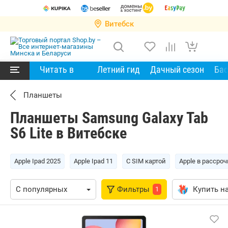
Витебск
Читать в
Летний гид
Дачный сезон
Ба
Планшеты
Планшеты Samsung Galaxy Tab
S6 Lite в Витебске
Apple Ipad 2025
Apple Ipad 11
С SIM картой
Apple в рассроч
Фильтры
Купить на
1