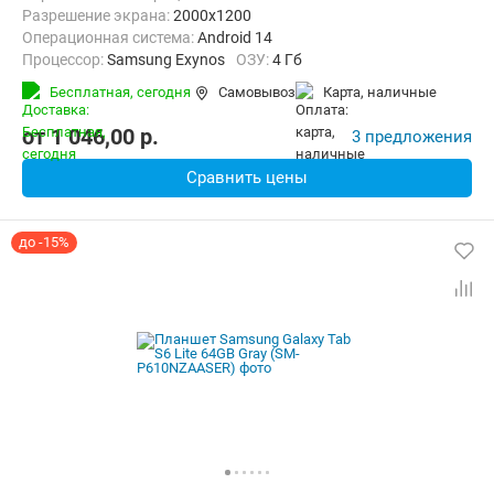
Разрешение экрана:
2000x1200
Операционная система:
Android 14
Процессор:
Samsung Exynos
ОЗУ:
4 Гб
Встроенная память:
64 Гб
Тыловая камера:
8 Мп
Бесплатная,
сегодня
Самовывоз
карта, наличные
Беспроводная связь:
4G (LTE), Bluetooth, Wi-Fi
Комплектация:
Перо (стилус)
Вес:
465 г
от
1 046,00
p.
3 предложения
Сравнить цены
до -15%