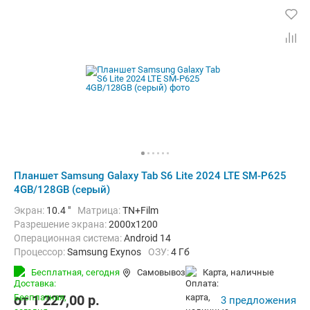
Планшет Samsung Galaxy Tab S6 Lite 2024 LTE SM-P625
4GB/128GB (серый)
Экран:
10.4 "
Матрица:
TN+Film
Разрешение экрана:
2000x1200
Операционная система:
Android 14
Процессор:
Samsung Exynos
ОЗУ:
4 Гб
Встроенная память:
128 Гб
Тыловая камера:
8 Мп
Бесплатная,
сегодня
Самовывоз
карта, наличные
Беспроводная связь:
4G (LTE), Bluetooth, Wi-Fi
Комплектация:
Перо (стилус)
Вес:
465 г
от
1 227,00
p.
3 предложения