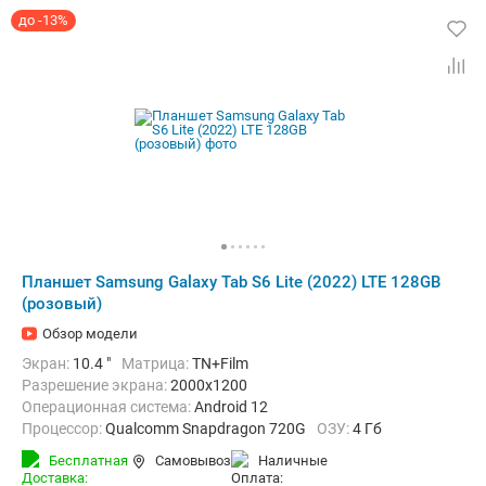
до -13%
Планшет Samsung Galaxy Tab S6 Lite (2022) LTE 128GB
(розовый)
Обзор модели
Экран:
10.4 "
Матрица:
TN+Film
Разрешение экрана:
2000x1200
Операционная система:
Android 12
Процессор:
Qualcomm Snapdragon 720G
ОЗУ:
4 Гб
Встроенная память:
128 Гб
Тыловая камера:
8 Мп
Бесплатная
Самовывоз
наличные
Беспроводная связь:
4G (LTE), Bluetooth, Wi-Fi