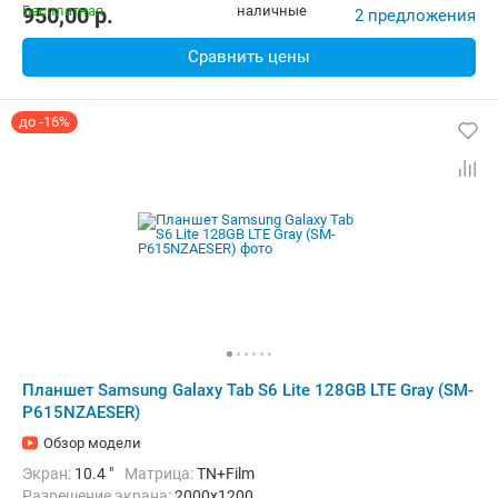
Комплектация:
Перо (стилус)
Вес:
467 г
950,00
p.
2 предложения
Сравнить цены
до -16%
Планшет Samsung Galaxy Tab S6 Lite 128GB LTE Gray (SM-
P615NZAESER)
Обзор модели
Экран:
10.4 "
Матрица:
TN+Film
Разрешение экрана:
2000x1200