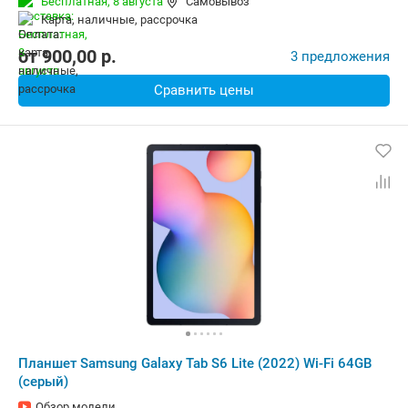
Бесплатная,
8 августа
Самовывоз
Беспроводная связь:
4G (LTE), Bluetooth, Wi-Fi
карта, наличные, рассрочка
Комплектация:
Перо (стилус)
Вес:
467 г
от
900,00
p.
3 предложения
Сравнить цены
Планшет Samsung Galaxy Tab S6 Lite (2022) Wi-Fi 64GB
(серый)
Обзор модели