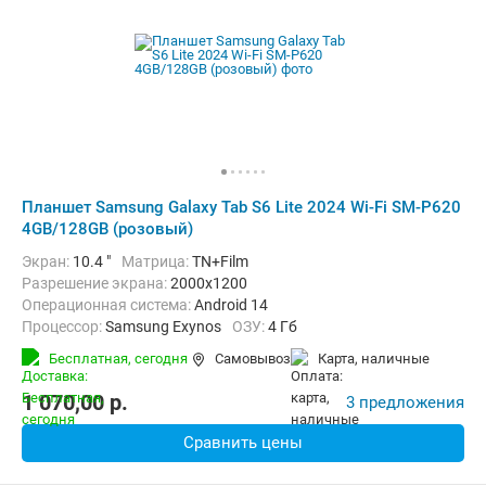
Планшет Samsung Galaxy Tab S6 Lite 2024 Wi-Fi SM-P620
4GB/128GB (розовый)
Экран:
10.4 "
Матрица:
TN+Film
Разрешение экрана:
2000x1200
Операционная система:
Android 14
Процессор:
Samsung Exynos
ОЗУ:
4 Гб
Встроенная память:
128 Гб
Тыловая камера:
8 Мп
Бесплатная,
сегодня
Самовывоз
карта, наличные
Беспроводная связь:
Bluetooth, Wi-Fi
Комплектация:
Перо (стилус)
Вес:
465 г
1 070,00
p.
3 предложения
Сравнить цены