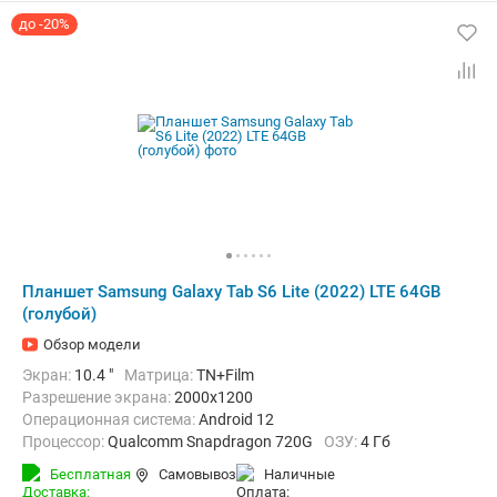
до -20%
Планшет Samsung Galaxy Tab S6 Lite (2022) LTE 64GB
(голубой)
Обзор модели
Экран:
10.4 "
Матрица:
TN+Film
Разрешение экрана:
2000x1200
Операционная система:
Android 12
Процессор:
Qualcomm Snapdragon 720G
ОЗУ:
4 Гб
Встроенная память:
64 Гб
Тыловая камера:
8 Мп
Бесплатная
Самовывоз
наличные
Беспроводная связь:
4G (LTE), Bluetooth, Wi-Fi