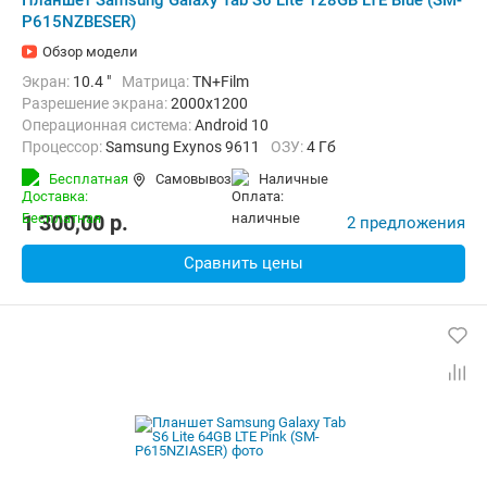
Планшет Samsung Galaxy Tab S6 Lite 128GB LTE Blue (SM-
P615NZBESER)
Обзор модели
Экран:
10.4 "
Матрица:
TN+Film
Разрешение экрана:
2000x1200
Операционная система:
Android 10
Процессор:
Samsung Exynos 9611
ОЗУ:
4 Гб
Встроенная память:
128 Гб
Тыловая камера:
8 Мп
Бесплатная
Самовывоз
наличные
Беспроводная связь:
4G (LTE), Bluetooth, Wi-Fi
Вес:
467 г
1 300,00
p.
2 предложения
Сравнить цены