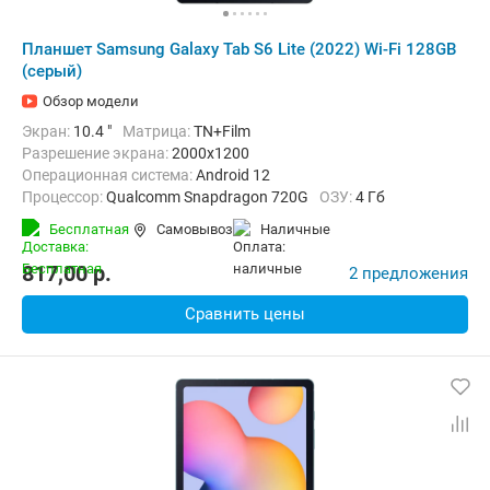
Планшет Samsung Galaxy Tab S6 Lite (2022) Wi-Fi 128GB
(серый)
Обзор модели
Экран:
10.4 "
Матрица:
TN+Film
Разрешение экрана:
2000x1200
Операционная система:
Android 12
Процессор:
Qualcomm Snapdragon 720G
ОЗУ:
4 Гб
Встроенная память:
128 Гб
Тыловая камера:
8 Мп
Бесплатная
Самовывоз
наличные
Беспроводная связь:
Bluetooth, Wi-Fi
Вес:
467 г
817,00
p.
2 предложения
Сравнить цены