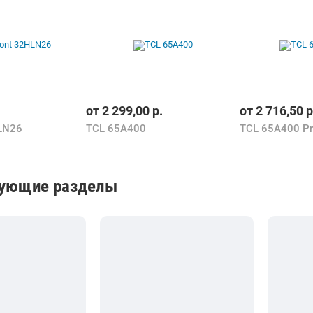
от
2 299,00
р.
от
2 716,50
р
LN26
TCL 65A400
TCL 65A400 P
вующие разделы