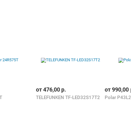
от
476,00
р.
от
990,00
р.
T
TELEFUNKEN TF-LED32S17T2
Polar P43L21T