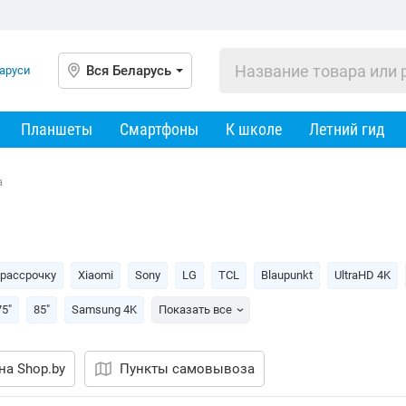
Вся Беларусь
Планшеты
Смартфоны
К школе
Летний гид
a
 рассрочку
Xiaomi
Sony
LG
TCL
Blaupunkt
UltraHD 4K
75"
85"
Samsung 4K
Показать все
на Shop.by
Пункты самовывоза