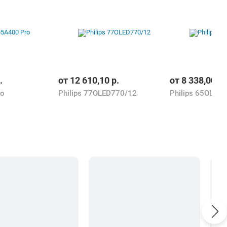
.
от
12 610,10
р.
от
8 338,00
р.
ro
Philips 77OLED770/12
Philips 65OLED