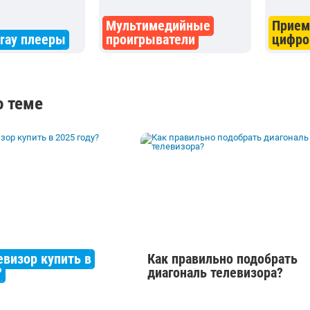
Мультимедийные
Прием
-ray плееры
проигрыватели
цифро
о теме
евизор купить в
Как правильно подобрать
?
диагональ телевизора?