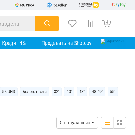
Кредит 4%
Продавать на Shop.by
5K UHD
Белого цвета
32"
40"
43"
48-49"
55"
С популярных