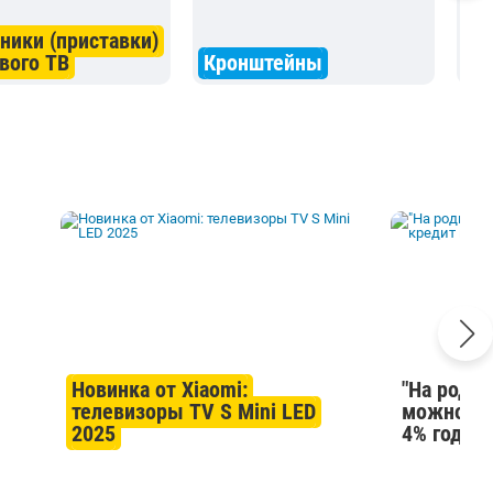
ники (приставки)
Сп
вого ТВ
Кронштейны
ко
Новинка от Xiaomi:
"На родны
телевизоры TV S Mini LED
можно ку
2025
4% годов