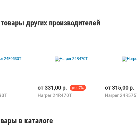
товары других производителей
от
331,00
р.
от
315,00
р.
до -7%
30T
Harper 24R470T
Harper 24R575
вары в каталоге