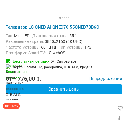
Телевизор LG QNED AI QNED70 55QNED70B6C
Тип:
Mini LED
Диагональ экрана:
55 "
Разрешение экрана:
3840x2160 (4K UHD)
Частота матрицы:
60 Гц Гц
Тип матрицы:
IPS
Платформа Smart TV:
LG webOS
Беспроводные интерфейсы:
AirPlay, Bluetooth, Chromecast Built-in,
Бесплатная,
сегодня
Самовывоз
карта, наличные, рассрочка, ОПЛАТИ, кредит
от
1 776,00
p.
16 предложений
Сравнить цены
до -13%