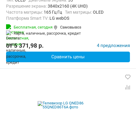
Тип:
OLED
Диагональ экрана:
55 "
Разрешение экрана:
3840x2160 (4K UHD)
Частота матрицы:
165 Гц Гц
Тип матрицы:
OLED
Платформа Smart TV:
LG webOS
Беспроводные интерфейсы:
AirPlay, Bluetooth, Chromecast Built-in,
Бесплатная,
сегодня
Самовывоз
карта, наличные, рассрочка, кредит
от
5 371,98
p.
4 предложения
Сравнить цены