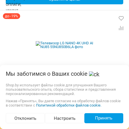
до -19%
Мы заботимся о Ваших cookie
Телевизор LG NANO 4K UHD AI NU85 55NU850B6LA
Shop.by использует файлы cookie для улучшения Вашего
пользовательского опыта, сбора статистики и представления
персонализированных рекомендаций.
Тип:
LED
Диагональ экрана:
55 "
Разрешение экрана:
3840x2160 (4K UHD)
Нажав «Принять», Вы даете согласие на обработку файлов cookie
в соответствии с
Политикой обработки файлов cookie.
Частота матрицы:
60 Гц Гц
Тип матрицы:
VA
Платформа Smart TV:
LG webOS
Принять
Отклонить
Настроить
Бесплатная,
завтра
Самовывоз
Подбор по параметрам (374)
карта, наличные, рассрочка, ОПЛАТИ, кредит