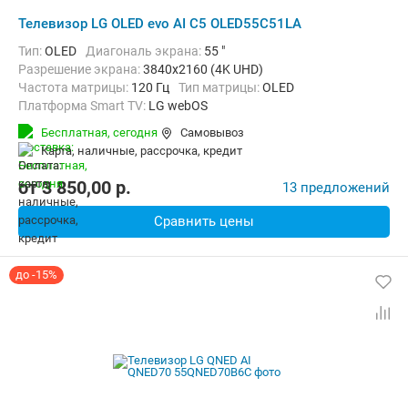
Телевизор LG OLED evo AI C5 OLED55C51LA
Тип:
OLED
Диагональ экрана:
55 "
Разрешение экрана:
3840x2160 (4K UHD)
Частота матрицы:
120 Гц
Тип матрицы:
OLED
Платформа Smart TV:
LG webOS
Беспроводные интерфейсы:
AirPlay, Bluetooth, Wi-Fi
Бесплатная,
сегодня
Самовывоз
карта, наличные, рассрочка, кредит
от
3 850,00
p.
13 предложений
Сравнить цены
до -15%