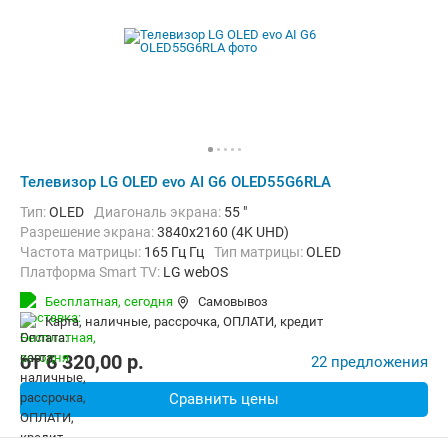
Телевизор LG OLED evo AI G6 OLED55G6RLA
Тип:
OLED
Диагональ экрана:
55 "
Разрешение экрана:
3840x2160 (4K UHD)
Частота матрицы:
165 Гц Гц
Тип матрицы:
OLED
Платформа Smart TV:
LG webOS
Беспроводные интерфейсы:
AirPlay, Bluetooth, Chromecast Built-in,
Бесплатная,
сегодня
Самовывоз
карта, наличные, рассрочка, ОПЛАТИ, кредит
от
6 320,00
p.
22 предложения
Сравнить цены