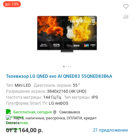
до -13%
Телевизор LG QNED evo AI QNED83 55QNED83B6A
Тип:
Mini LED
Диагональ экрана:
55 "
Разрешение экрана:
3840x2160 (4K UHD)
Частота матрицы:
144 Гц Гц
Тип матрицы:
IPS
Платформа Smart TV:
LG webOS
Беспроводные интерфейсы:
AirPlay, Bluetooth, Chromecast Built-in,
Бесплатная,
сегодня
Самовывоз
карта, наличные, рассрочка, ОПЛАТИ, кредит
от
2 164,00
p.
21 предложение