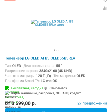
Телевизор LG OLED AI B5 OLED55B5RLA
Тип:
OLED
Диагональ экрана:
55 "
Разрешение экрана:
3840x2160 (4K UHD)
Частота матрицы:
120 Гц Гц
Тип матрицы:
OLED
Платформа Smart TV:
LG webOS
Беспроводные интерфейсы:
AirPlay, Bluetooth, Chromecast Built-in,
Бесплатная,
сегодня
Самовывоз
карта, наличные, рассрочка, ОПЛАТИ, кредит
от
3 599,00
p.
27 предложений