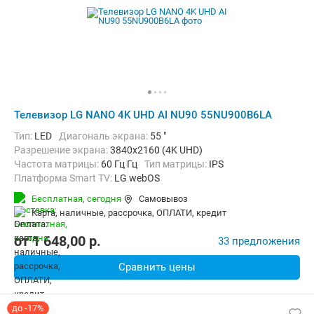
Телевизор LG NANO 4K UHD AI NU90 55NU900B6LA
Тип:
LED
Диагональ экрана:
55 "
Разрешение экрана:
3840x2160 (4K UHD)
Частота матрицы:
60 Гц Гц
Тип матрицы:
IPS
Платформа Smart TV:
LG webOS
Беспроводные интерфейсы:
AirPlay, Bluetooth, Chromecast Built-in,
Бесплатная,
сегодня
Самовывоз
карта, наличные, рассрочка, ОПЛАТИ, кредит
от
1 648,00
p.
33 предложения
Сравнить цены
до -17%