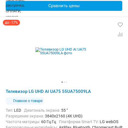
Сравнить цены
до -17%
Телевизор LG UHD AI UA75 55UA75009LA
Главное о товаре
Тип:
LED
Диагональ экрана:
55 "
Разрешение экрана:
3840x2160 (4K UHD)
Частота матрицы:
60 Гц Гц
Платформа Smart TV:
LG webOS
Беспроводные интерфейсы:
AirPlay, Bluetooth, Chromecast Built-in,