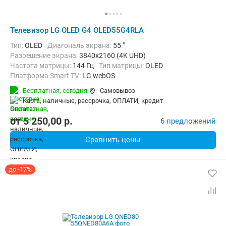
Телевизор LG OLED G4 OLED55G4RLA
Тип:
OLED
Диагональ экрана:
55 "
Разрешение экрана:
3840x2160 (4K UHD)
Частота матрицы:
144 Гц
Тип матрицы:
OLED
Платформа Smart TV:
LG webOS
Беспроводные интерфейсы:
AirPlay, Bluetooth, Wi-Fi
Бесплатная,
сегодня
Самовывоз
карта, наличные, рассрочка, ОПЛАТИ, кредит
от
5 250,00
p.
6 предложений
Сравнить цены
до -17%