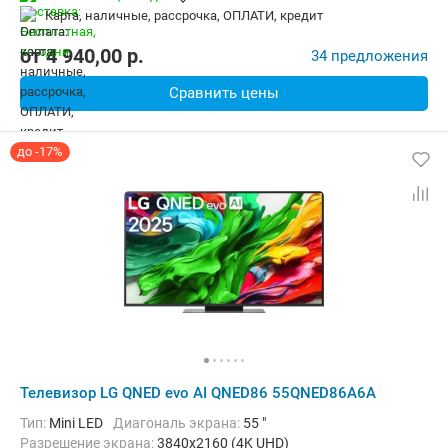
карта, наличные, рассрочка, ОПЛАТИ, кредит
от
4 940,00
p.
34 предложения
Сравнить цены
до -17%
Телевизор LG QNED evo AI QNED86 55QNED86A6A
Тип:
Mini LED
Диагональ экрана:
55 "
Разрешение экрана:
3840x2160 (4K UHD)