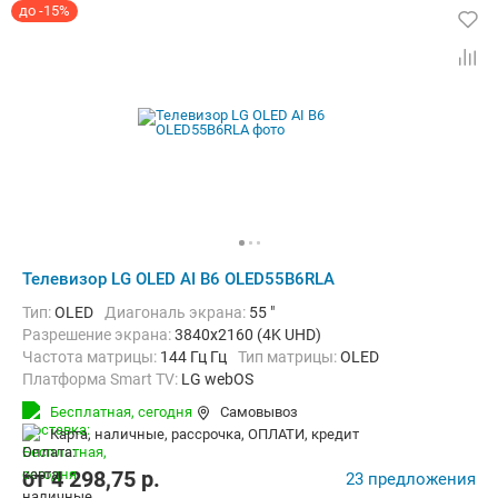
до -15%
Телевизор LG OLED AI B6 OLED55B6RLA
Тип:
OLED
Диагональ экрана:
55 "
Разрешение экрана:
3840x2160 (4K UHD)
Частота матрицы:
144 Гц Гц
Тип матрицы:
OLED
Платформа Smart TV:
LG webOS
Беспроводные интерфейсы:
AirPlay, Bluetooth, Chromecast Built-in,
Бесплатная,
сегодня
Самовывоз
карта, наличные, рассрочка, ОПЛАТИ, кредит
от
4 298,75
p.
23 предложения