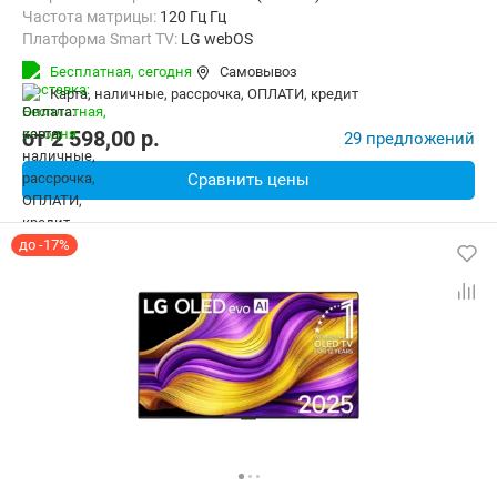
Частота матрицы:
120 Гц Гц
Платформа Smart TV:
LG webOS
Беспроводные интерфейсы:
AirPlay, Bluetooth, Chromecast Built-in,
Бесплатная,
сегодня
Самовывоз
карта, наличные, рассрочка, ОПЛАТИ, кредит
от
2 598,00
p.
29 предложений
Сравнить цены
до -17%