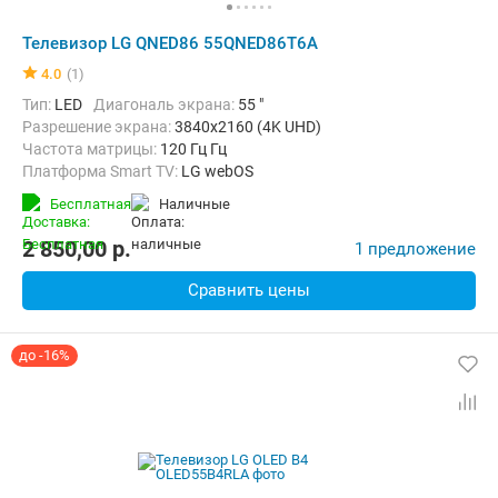
Телевизор LG QNED86 55QNED86T6A
4.0
(1)
Тип:
LED
Диагональ экрана:
55 "
Разрешение экрана:
3840x2160 (4K UHD)
Частота матрицы:
120 Гц Гц
Платформа Smart TV:
LG webOS
Беспроводные интерфейсы:
AirPlay, Bluetooth, Wi-Fi
Бесплатная
наличные
2 850,00
p.
1 предложение
Сравнить цены
до -16%