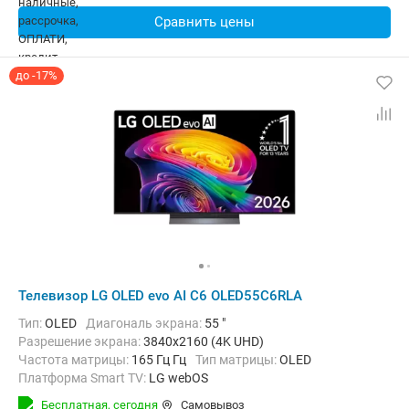
Сравнить цены
до -17%
Телевизор LG OLED evo AI C6 OLED55C6RLA
Тип:
OLED
Диагональ экрана:
55 "
Разрешение экрана:
3840x2160 (4K UHD)
Частота матрицы:
165 Гц Гц
Тип матрицы:
OLED
Платформа Smart TV:
LG webOS
Беспроводные интерфейсы:
AirPlay, Bluetooth, Chromecast Built-in,
Бесплатная,
сегодня
Самовывоз