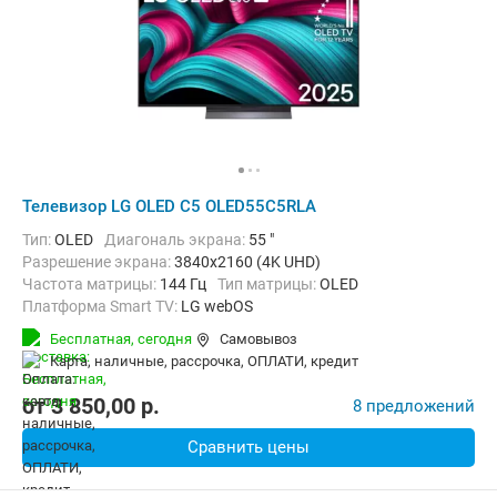
Телевизор LG OLED C5 OLED55C5RLA
Тип:
OLED
Диагональ экрана:
55 "
Разрешение экрана:
3840x2160 (4K UHD)
Частота матрицы:
144 Гц
Тип матрицы:
OLED
Платформа Smart TV:
LG webOS
Беспроводные интерфейсы:
AirPlay, Bluetooth, Wi-Fi
Бесплатная,
сегодня
Самовывоз
карта, наличные, рассрочка, ОПЛАТИ, кредит
от
3 850,00
p.
8 предложений
Сравнить цены