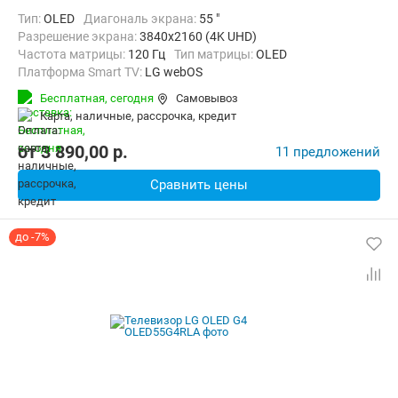
Тип:
OLED
Диагональ экрана:
55 "
Разрешение экрана:
3840x2160 (4K UHD)
Частота матрицы:
120 Гц
Тип матрицы:
OLED
Платформа Smart TV:
LG webOS
Беспроводные интерфейсы:
AirPlay, Bluetooth, Chromecast Built-in,
Бесплатная,
сегодня
Самовывоз
карта, наличные, рассрочка, кредит
от
3 890,00
p.
11 предложений
Сравнить цены
до -7%