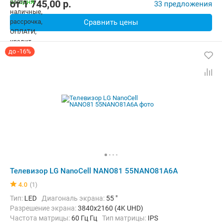
от
1 745,00
p.
33 предложения
Сравнить цены
до -16%
Телевизор LG NanoCell NANO81 55NANO81A6A
4.0
(1)
Тип:
LED
Диагональ экрана:
55 "
Разрешение экрана:
3840x2160 (4K UHD)
Частота матрицы:
60 Гц Гц
Тип матрицы:
IPS