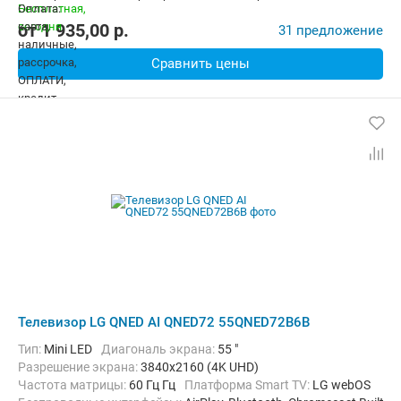
от
1 935,00
p.
31 предложение
Сравнить цены
Телевизор LG QNED AI QNED72 55QNED72B6B
Тип:
Mini LED
Диагональ экрана:
55 "
Разрешение экрана:
3840x2160 (4K UHD)
Частота матрицы:
60 Гц Гц
Платформа Smart TV:
LG webOS