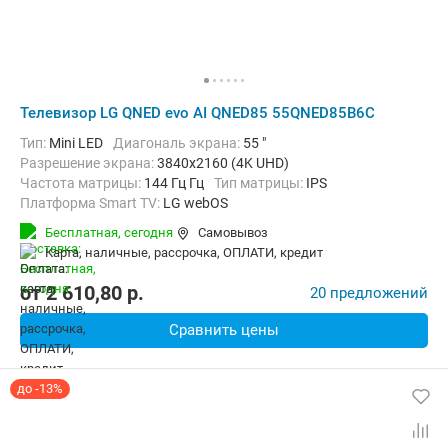
Телевизор LG QNED evo AI QNED85 55QNED85B6C
Тип:
Mini LED
Диагональ экрана:
55 "
Разрешение экрана:
3840x2160 (4K UHD)
Частота матрицы:
144 Гц Гц
Тип матрицы:
IPS
Платформа Smart TV:
LG webOS
Беспроводные интерфейсы:
AirPlay, Bluetooth, Chromecast Built-in,
Бесплатная,
сегодня
Самовывоз
карта, наличные, рассрочка, ОПЛАТИ, кредит
от
2 610,80
p.
20 предложений
Сравнить цены
до -13%