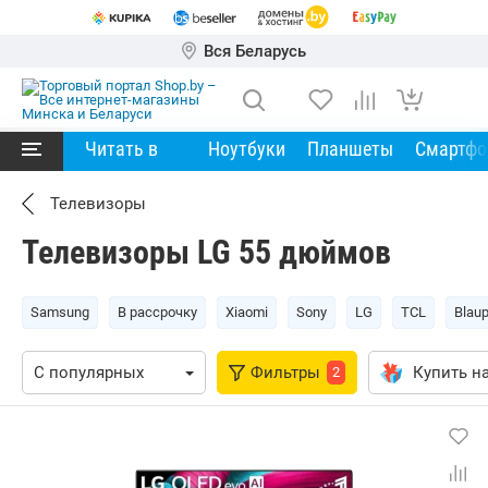
Вся Беларусь
Читать в
Ноутбуки
Планшеты
Смартф
Телевизоры
Телевизоры LG 55 дюймов
Samsung
В рассрочку
Xiaomi
Sony
LG
TCL
Blau
Фильтры
Купить на
2