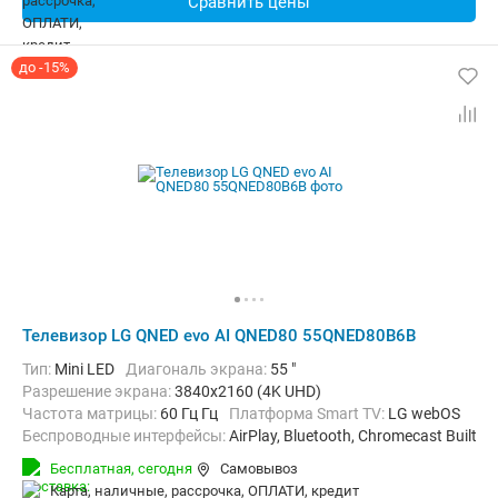
Сравнить цены
до -15%
Телевизор LG QNED evo AI QNED80 55QNED80B6B
Тип:
Mini LED
Диагональ экрана:
55 "
Разрешение экрана:
3840x2160 (4K UHD)
Частота матрицы:
60 Гц Гц
Платформа Smart TV:
LG webOS
Беспроводные интерфейсы:
AirPlay, Bluetooth, Chromecast Built-in,
Бесплатная,
сегодня
Самовывоз
карта, наличные, рассрочка, ОПЛАТИ, кредит