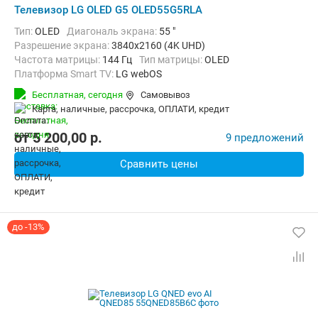
Телевизор LG OLED G5 OLED55G5RLA
Тип:
OLED
Диагональ экрана:
55 "
Разрешение экрана:
3840x2160 (4K UHD)
Частота матрицы:
144 Гц
Тип матрицы:
OLED
Платформа Smart TV:
LG webOS
Беспроводные интерфейсы:
AirPlay, Bluetooth, Wi-Fi
Бесплатная,
сегодня
Самовывоз
карта, наличные, рассрочка, ОПЛАТИ, кредит
от
5 200,00
p.
9 предложений
Сравнить цены
до -13%