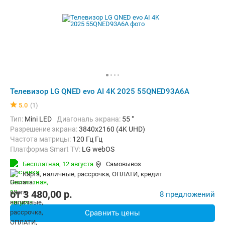
Телевизор LG QNED evo AI 4K 2025 55QNED93A6A
5.0
(1)
Тип:
Mini LED
Диагональ экрана:
55 "
Разрешение экрана:
3840x2160 (4K UHD)
Частота матрицы:
120 Гц Гц
Платформа Smart TV:
LG webOS
Беспроводные интерфейсы:
AirPlay, Bluetooth, Chromecast Built-in,
Бесплатная,
12 августа
Самовывоз
карта, наличные, рассрочка, ОПЛАТИ, кредит
от
3 480,00
p.
8 предложений
Сравнить цены