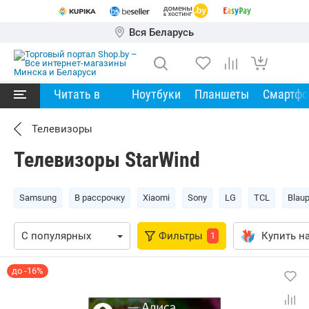
Вся Беларусь
Читать в
Ноутбуки
Планшеты
Смартф
Телевизоры
Телевизоры StarWind
Samsung
В рассрочку
Xiaomi
Sony
LG
TCL
Blau
Фильтры
Купить на
1
до -16%