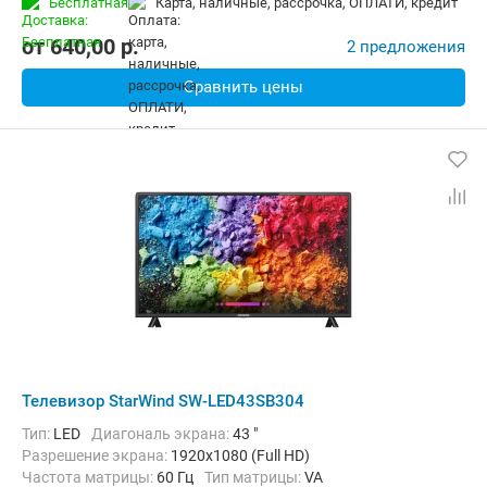
Бесплатная
карта, наличные, рассрочка, ОПЛАТИ, кредит
от
640,00
p.
2 предложения
Сравнить цены
Телевизор StarWind SW-LED43SB304
Тип:
LED
Диагональ экрана:
43 "
Разрешение экрана:
1920x1080 (Full HD)
Частота матрицы:
60 Гц
Тип матрицы:
VA