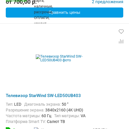
от
700,00
p.
2 предложения
Сравнить цены
Телевизор StarWind SW-LED50UB403
Тип:
LED
Диагональ экрана:
50 "
Разрешение экрана:
3840x2160 (4K UHD)
Частота матрицы:
60 Гц
Тип матрицы:
VA
Платформа Smart TV:
Салют ТВ
Беспроводные интерфейсы:
Bluetooth, Wi-Fi