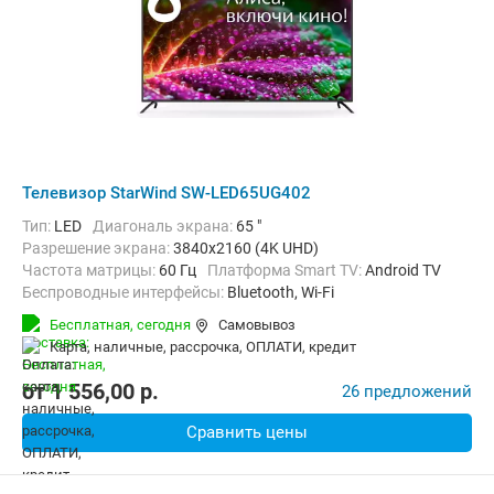
Телевизор StarWind SW-LED65UG402
Тип:
LED
Диагональ экрана:
65 "
Разрешение экрана:
3840x2160 (4K UHD)
Частота матрицы:
60 Гц
Платформа Smart TV:
Android TV
Беспроводные интерфейсы:
Bluetooth, Wi-Fi
Бесплатная,
сегодня
Самовывоз
карта, наличные, рассрочка, ОПЛАТИ, кредит
от
1 556,00
p.
26 предложений
Сравнить цены