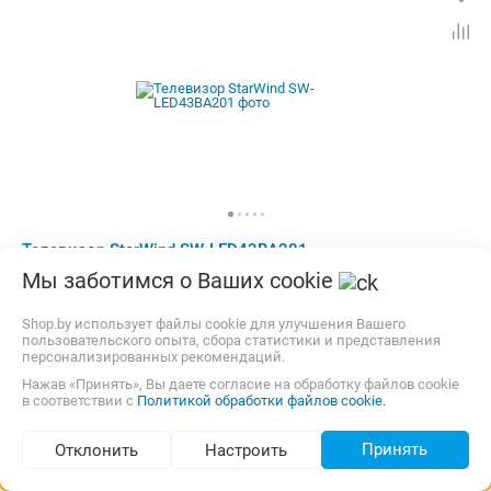
Телевизор StarWind SW-LED43BA201
Мы заботимся о Ваших cookie
Тип:
LED
Диагональ экрана:
43 "
Разрешение экрана:
1920x1080 (Full HD)
Shop.by использует файлы cookie для улучшения Вашего
Частота матрицы:
60 Гц
пользовательского опыта, сбора статистики и представления
персонализированных рекомендаций.
Бесплатная
карта, наличные, рассрочка, ОПЛАТИ, кредит
Нажав «Принять», Вы даете согласие на обработку файлов cookie
от
650,00
p.
в соответствии с
Политикой обработки файлов cookie.
2 предложения
Сравнить цены
Принять
Отклонить
Настроить
Подбор по параметрам (95)