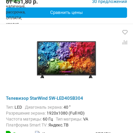
от
451,80
p.
30 предложений
Сравнить цены
Телевизор StarWind SW-LED40SB304
Тип:
LED
Диагональ экрана:
40 "
Разрешение экрана:
1920x1080 (Full HD)
Частота матрицы:
60 Гц
Тип матрицы:
VA
Платформа Smart TV:
Яндекс.ТВ
Беспроводные интерфейсы:
Bluetooth, Wi-Fi