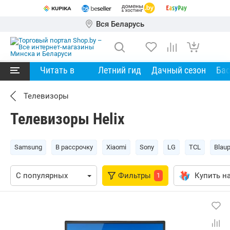
Вся Беларусь
Читать в
Летний гид
Дачный сезон
Ба
Телевизоры
Телевизоры Helix
Samsung
В рассрочку
Xiaomi
Sony
LG
TCL
Blau
Фильтры
Купить на
1