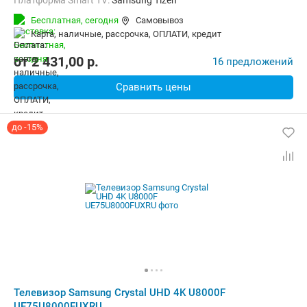
Платформа Smart TV:
Samsung Tizen
Беспроводные интерфейсы:
AirPlay, Bluetooth, Wi-Fi
Бесплатная,
сегодня
Самовывоз
карта, наличные, рассрочка, ОПЛАТИ, кредит
от
2 431,00
p.
16 предложений
Сравнить цены
до -15%
Телевизор Samsung Crystal UHD 4K U8000F
UE75U8000FUXRU