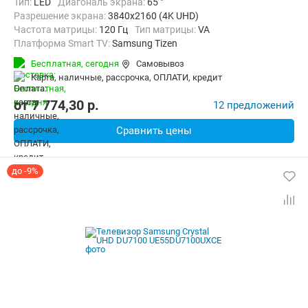
Тип:
LED
Диагональ экрана:
65 "
Разрешение экрана:
3840x2160 (4K UHD)
Частота матрицы:
120 Гц
Тип матрицы:
VA
Платформа Smart TV:
Samsung Tizen
Беспроводные интерфейсы:
AirPlay, Bluetooth, Wi-Fi
Бесплатная,
сегодня
Самовывоз
карта, наличные, рассрочка, ОПЛАТИ, кредит
от
7 774,30
p.
12 предложений
Сравнить цены
до -9%