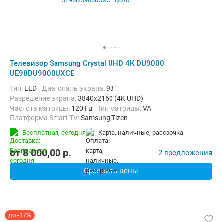
Телевизор Samsung Crystal UHD 4K DU9000
UE98DU9000UXCE
Тип:
LED
Диагональ экрана:
98 "
Разрешение экрана:
3840x2160 (4K UHD)
Частота матрицы:
120 Гц
Тип матрицы:
VA
Платформа Smart TV:
Samsung Tizen
Беспроводные интерфейсы:
AirPlay, Bluetooth, Wi-Fi
Бесплатная,
сегодня
карта, наличные, рассрочка
от
8 000,00
p.
2 предложения
Сравнить цены
до -17%