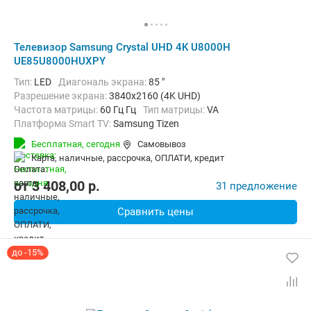
Телевизор Samsung Crystal UHD 4K U8000H
UE85U8000HUXPY
Тип:
LED
Диагональ экрана:
85 "
Разрешение экрана:
3840x2160 (4K UHD)
Частота матрицы:
60 Гц Гц
Тип матрицы:
VA
Платформа Smart TV:
Samsung Tizen
Беспроводные интерфейсы:
AirPlay, Bluetooth, Chromecast Built-in,
Бесплатная,
сегодня
Самовывоз
карта, наличные, рассрочка, ОПЛАТИ, кредит
от
3 408,00
p.
31 предложение
Сравнить цены
до -15%