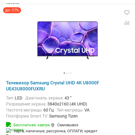
до -17%
Телевизор Samsung Crystal UHD 4K U8000F
UE43U8000FUXRU
Тип:
LED
Диагональ экрана:
43 "
Разрешение экрана:
3840x2160 (4K UHD)
Частота матрицы:
60 Гц
Тип матрицы:
VA
Платформа Smart TV:
Samsung Tizen
Беспроводные интерфейсы:
AirPlay, Bluetooth, Chromecast Built-in,
Бесплатная,
завтра
Самовывоз
карта, наличные, рассрочка, ОПЛАТИ, кредит