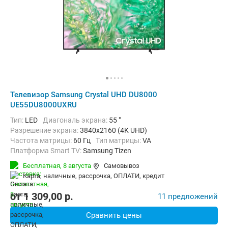
Телевизор Samsung Crystal UHD DU8000
UE55DU8000UXRU
Тип:
LED
Диагональ экрана:
55 "
Разрешение экрана:
3840x2160 (4K UHD)
Частота матрицы:
60 Гц
Тип матрицы:
VA
Платформа Smart TV:
Samsung Tizen
Беспроводные интерфейсы:
AirPlay, Bluetooth, Wi-Fi
Бесплатная,
8 августа
Самовывоз
карта, наличные, рассрочка, ОПЛАТИ, кредит
от
1 309,00
p.
11 предложений
Сравнить цены