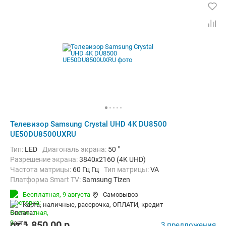
Телевизор Samsung Crystal UHD 4K DU8500
UE50DU8500UXRU
Тип:
LED
Диагональ экрана:
50 "
Разрешение экрана:
3840x2160 (4K UHD)
Частота матрицы:
60 Гц Гц
Тип матрицы:
VA
Платформа Smart TV:
Samsung Tizen
Беспроводные интерфейсы:
AirPlay, Bluetooth, Wi-Fi
Бесплатная,
9 августа
Самовывоз
карта, наличные, рассрочка, ОПЛАТИ, кредит
от
1 850,00
p.
3 предложения