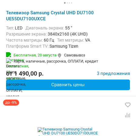
Телевизор Samsung Crystal UHD DU7100
UE55DU7100UXCE
Тип:
LED
Диагональ экрана:
55 "
Разрешение экрана:
3840x2160 (4K UHD)
Частота матрицы:
60 Гц
Тип матрицы:
VA
Платформа Smart TV:
Samsung Tizen
Беспроводные интерфейсы:
AirPlay, Bluetooth, Wi-Fi
Бесплатная,
20 августа
Самовывоз
карта, наличные, рассрочка, ОПЛАТИ, кредит
от
1 490,00
p.
3 предложения
Сравнить цены
до -9%