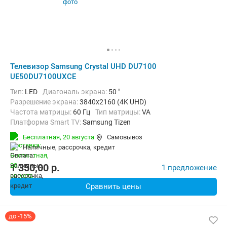
Телевизор Samsung Crystal UHD DU7100
UE50DU7100UXCE
Тип:
LED
Диагональ экрана:
50 "
Разрешение экрана:
3840x2160 (4K UHD)
Частота матрицы:
60 Гц
Тип матрицы:
VA
Платформа Smart TV:
Samsung Tizen
Беспроводные интерфейсы:
AirPlay, Bluetooth, Wi-Fi
Бесплатная,
20 августа
Самовывоз
наличные, рассрочка, кредит
1 350,00
p.
1 предложение
Сравнить цены
до -15%