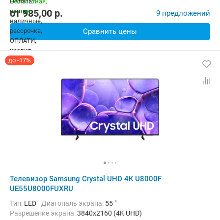
от
985,00
p.
9 предложений
Сравнить цены
до -17%
Телевизор Samsung Crystal UHD 4K U8000F
UE55U8000FUXRU
Тип:
LED
Диагональ экрана:
55 "
Разрешение экрана:
3840x2160 (4K UHD)