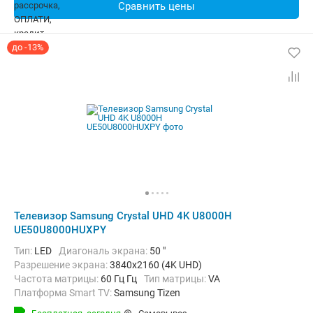
Сравнить цены
до -13%
Телевизор Samsung Crystal UHD 4K U8000H
UE50U8000HUXPY
Тип:
LED
Диагональ экрана:
50 "
Разрешение экрана:
3840x2160 (4K UHD)
Частота матрицы:
60 Гц Гц
Тип матрицы:
VA
Платформа Smart TV:
Samsung Tizen
Беспроводные интерфейсы:
AirPlay, Bluetooth, Chromecast Built-in,