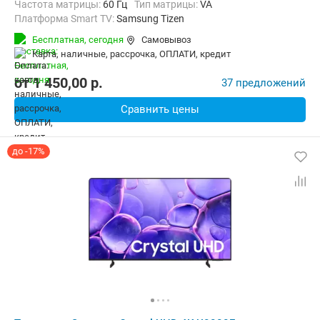
Частота матрицы:
60 Гц
Тип матрицы:
VA
Платформа Smart TV:
Samsung Tizen
Беспроводные интерфейсы:
AirPlay, Bluetooth, Chromecast Built-in,
Бесплатная,
сегодня
Самовывоз
карта, наличные, рассрочка, ОПЛАТИ, кредит
от
1 450,00
p.
37 предложений
Сравнить цены
до -17%