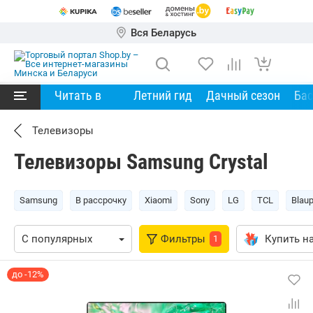
Вся Беларусь
Читать в
Летний гид
Дачный сезон
Ба
Телевизоры
Телевизоры Samsung Crystal
Samsung
В рассрочку
Xiaomi
Sony
LG
TCL
Blau
Фильтры
Купить на
1
до -12%