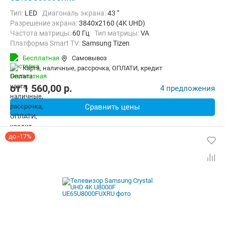
Тип:
LED
Диагональ экрана:
43 "
Разрешение экрана:
3840x2160 (4K UHD)
Частота матрицы:
60 Гц
Тип матрицы:
VA
Платформа Smart TV:
Samsung Tizen
Беспроводные интерфейсы:
AirPlay, Bluetooth, Wi-Fi
Бесплатная
Самовывоз
карта, наличные, рассрочка, ОПЛАТИ, кредит
от
1 560,00
p.
4 предложения
Сравнить цены
до -17%