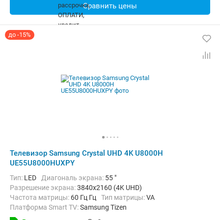
Сравнить цены
до -15%
Телевизор Samsung Crystal UHD 4K U8000H
UE55U8000HUXPY
Тип:
LED
Диагональ экрана:
55 "
Разрешение экрана:
3840x2160 (4K UHD)
Частота матрицы:
60 Гц Гц
Тип матрицы:
VA
Платформа Smart TV:
Samsung Tizen
Беспроводные интерфейсы:
AirPlay, Bluetooth, Chromecast Built-in,