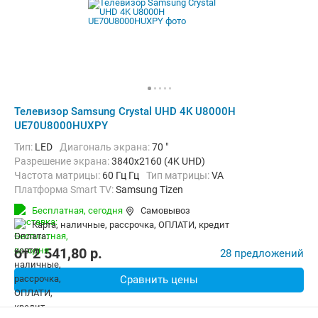
Телевизор Samsung Crystal UHD 4K U8000H
UE70U8000HUXPY
Тип:
LED
Диагональ экрана:
70 "
Разрешение экрана:
3840x2160 (4K UHD)
Частота матрицы:
60 Гц Гц
Тип матрицы:
VA
Платформа Smart TV:
Samsung Tizen
Беспроводные интерфейсы:
AirPlay, Bluetooth, Chromecast Built-in,
Бесплатная,
сегодня
Самовывоз
карта, наличные, рассрочка, ОПЛАТИ, кредит
от
2 541,80
p.
28 предложений
Сравнить цены