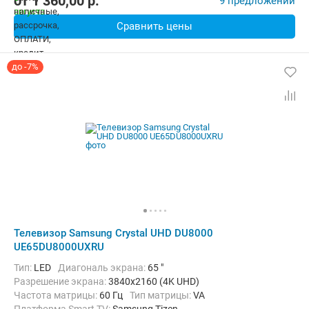
от
1 360,00
p.
9 предложений
Сравнить цены
до -7%
Телевизор Samsung Crystal UHD DU8000
UE65DU8000UXRU
Тип:
LED
Диагональ экрана:
65 "
Разрешение экрана:
3840x2160 (4K UHD)
Частота матрицы:
60 Гц
Тип матрицы:
VA