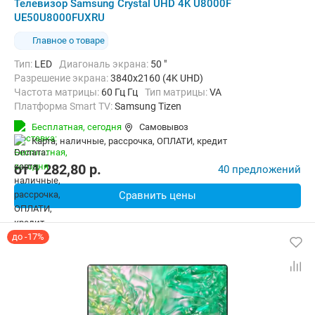
Телевизор Samsung Crystal UHD 4K U8000F
UE50U8000FUXRU
Главное о товаре
Тип:
LED
Диагональ экрана:
50 "
Разрешение экрана:
3840x2160 (4K UHD)
Частота матрицы:
60 Гц Гц
Тип матрицы:
VA
Платформа Smart TV:
Samsung Tizen
Беспроводные интерфейсы:
AirPlay, Bluetooth, Chromecast Built-in,
Бесплатная,
сегодня
Самовывоз
карта, наличные, рассрочка, ОПЛАТИ, кредит
от
1 282,80
p.
40 предложений
Сравнить цены
до -17%