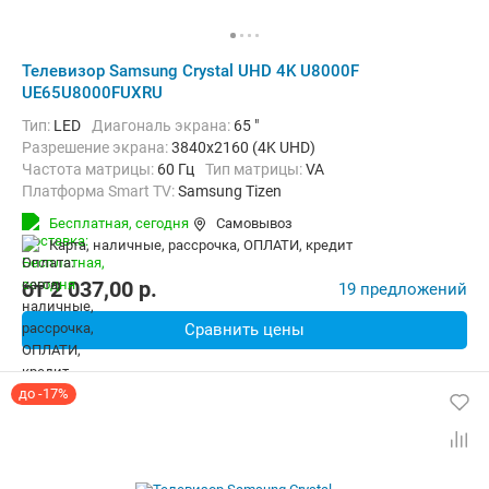
Телевизор Samsung Crystal UHD 4K U8000F
UE65U8000FUXRU
Тип:
LED
Диагональ экрана:
65 "
Разрешение экрана:
3840x2160 (4K UHD)
Частота матрицы:
60 Гц
Тип матрицы:
VA
Платформа Smart TV:
Samsung Tizen
Беспроводные интерфейсы:
AirPlay, Bluetooth, Chromecast Built-in,
Бесплатная,
сегодня
Самовывоз
карта, наличные, рассрочка, ОПЛАТИ, кредит
от
2 037,00
p.
19 предложений
Сравнить цены
до -17%