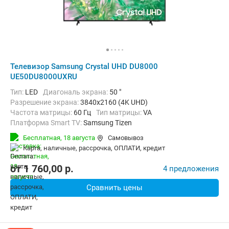
Телевизор Samsung Crystal UHD DU8000
UE50DU8000UXRU
Тип:
LED
Диагональ экрана:
50 "
Разрешение экрана:
3840x2160 (4K UHD)
Частота матрицы:
60 Гц
Тип матрицы:
VA
Платформа Smart TV:
Samsung Tizen
Беспроводные интерфейсы:
AirPlay, Bluetooth, Wi-Fi
Бесплатная,
18 августа
Самовывоз
карта, наличные, рассрочка, ОПЛАТИ, кредит
от
1 760,00
p.
4 предложения
Сравнить цены