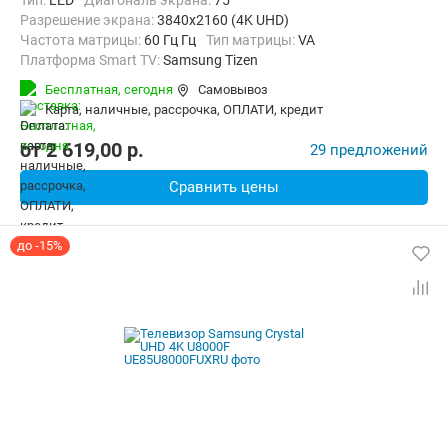
Тип:
LED
Диагональ экрана:
75 "
Разрешение экрана:
3840x2160 (4K UHD)
Частота матрицы:
60 Гц Гц
Тип матрицы:
VA
Платформа Smart TV:
Samsung Tizen
Беспроводные интерфейсы:
AirPlay, Bluetooth, Chromecast Built-in,
Бесплатная,
сегодня
Самовывоз
карта, наличные, рассрочка, ОПЛАТИ, кредит
от
2 619,00
p.
29 предложений
Сравнить цены
до -15%