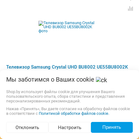
Телевизор Samsung Crystal UHD BU8002 UE55BU8002K
Диагональ экрана:
55 "
Мы заботимся о Ваших cookie
Разрешение экрана:
3840x2160 (4K UHD)
Частота матрицы:
60 Гц
Shop.by использует файлы cookie для улучшения Вашего
Платформа Smart TV:
Samsung Tizen
пользовательского опыта, сбора статистики и представления
персонализированных рекомендаций.
Беспроводные интерфейсы:
Bluetooth, Wi-Fi
Бесплатная,
сегодня
Самовывоз
Нажав «Принять», Вы даете согласие на обработку файлов cookie
карта, наличные, рассрочка, кредит
в соответствии с
Политикой обработки файлов cookie.
от
2 512,78
p.
7 предложений
Принять
Отклонить
Настроить
Подбор по параметрам (192)
Сравнить цены