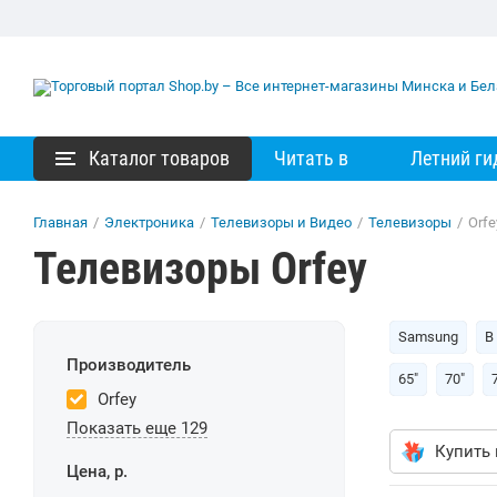
Каталог товаров
Читать в
Летний ги
Главная
/
Электроника
/
Телевизоры и Видео
/
Телевизоры
/
Orfe
Телевизоры Orfey
Samsung
В
Производитель
65"
70"
Orfey
Показать еще 129
Купить 
Цена, р.