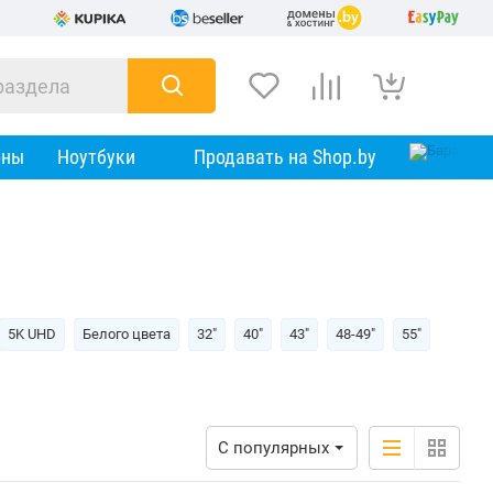
оны
Ноутбуки
Продавать на Shop.by
5K UHD
Белого цвета
32"
40"
43"
48-49"
55"
С популярных