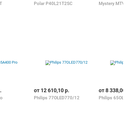
T
Polar P40L21T2SC
Mystery MTV-4
.
от
12 610,10
р.
от
8 338,00
р.
ro
Philips 77OLED770/12
Philips 65OLED