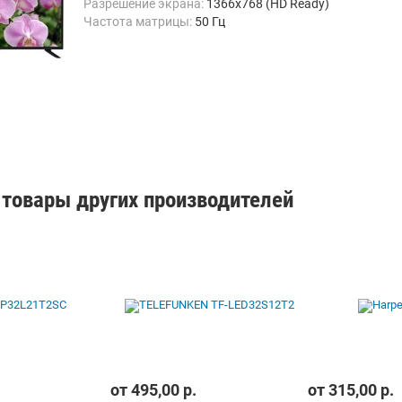
Разрешение экрана:
1366x768 (HD Ready)
Частота матрицы:
50 Гц
товары других производителей
от
495,00
р.
от
315,00
р.