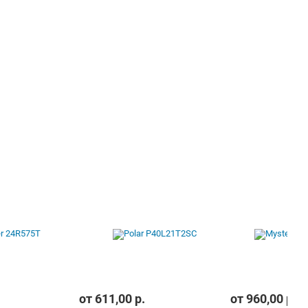
от
611,00
р.
от
960,00
р.