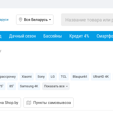
Вся Беларусь
д
Дачный сезон
Бассейны
Кредит 4%
Смартф
y
 рассрочку
Xiaomi
Sony
LG
TCL
Blaupunkt
UltraHD 4K
75"
85"
Samsung 4K
Показать все
на Shop.by
Пункты самовывоза