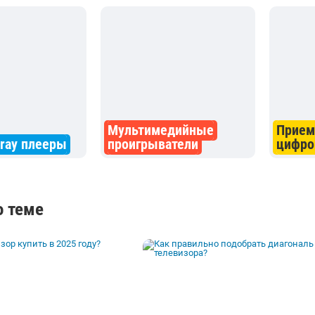
Мультимедийные
Прием
-ray плееры
проигрыватели
цифро
о теме