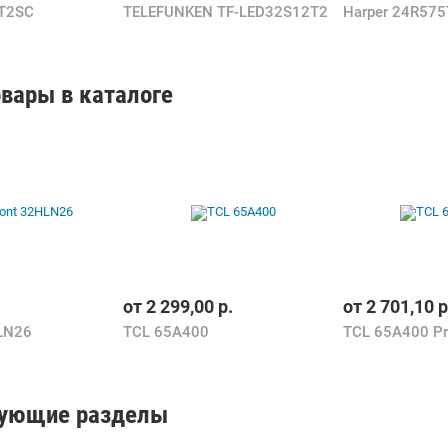
1T2SC
TELEFUNKEN TF-LED32S12T2
Harper 24R575
вары в каталоге
от
2 299,00
р.
от
2 701,10
р
LN26
TCL 65A400
TCL 65A400 P
вующие разделы