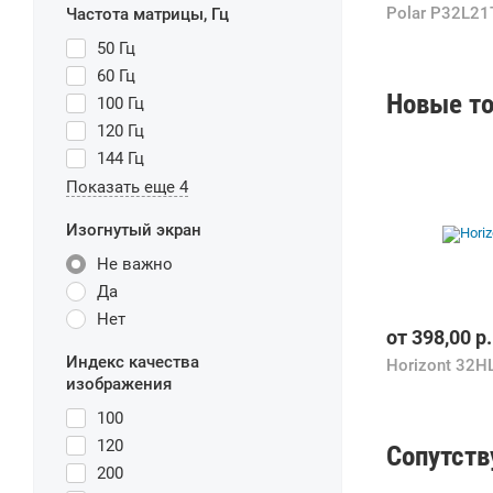
Polar P32L2
Частота матрицы, Гц
50 Гц
60 Гц
Новые то
100 Гц
120 Гц
144 Гц
Показать еще 4
Изогнутый экран
Не важно
Да
Нет
от
398,00
р.
Индекс качества
Horizont 32H
изображения
100
120
Сопутст
200