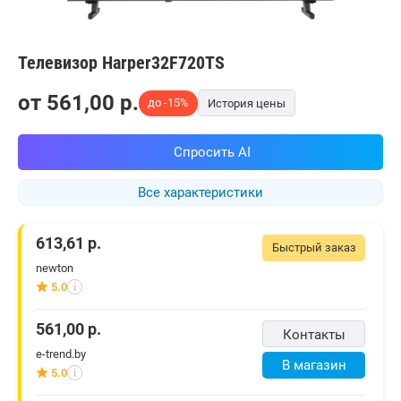
Телевизор Harper32F720TS
от
561,00
p.
до -15%
История цены
Спросить AI
Все характеристики
613,61
р.
Быстрый заказ
newton
5.0
i
561,00
р.
Контакты
e-trend.by
В магазин
5.0
i