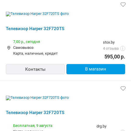
Телевизор Harper 32F720TS
7,00 р.,
сегодня
stox.by
Самовывоз
4 отзыва
i
карта, наличные, кредит
595,00
р.
В магазин
Контакты
Телевизор Harper 32F720TS
Бесплатная,
9 августа
drg.by
карта, наличные
Нет отзывов
i
596,00
р.
В магазин
Контакты