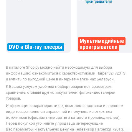
сравнение, отзывы других покупателей, фото/видео галерея
товаров.
Информация о характеристиках, комплекте поставки и внешнем
виде товара является справочной и получена из открытых
источников (официальные сайты и каталоги производителей).
Перед покупкой уточняйте у продавца интересующие
Вас параметры и актуальную цену на Телевизор Harper32F720TS.
Телефоны продавца можно узнать, нажав на кнопку «Контакты».
Если Вы заметили ошибку, сообщите нам об этом.
Все опубликованные на Shop.by материалы являются
собственностью ООО «Открытый контакт». Любая публикация
или копирование (полное или частичное) без предварительного
согласия запрещены.
Приятных покупок!
Shop.by всегда под рукой