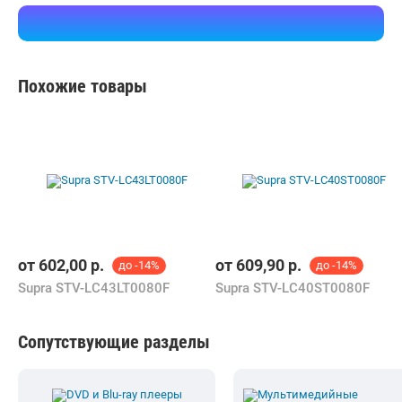
Supra STV-LC43LT0080F
Supra STV-LC40ST0080F
Сопутствующие разделы
Мультимедийные
DVD и Blu-ray плееры
проигрыватели
В каталоге Shop.by можно найти необходимую для выбора
информацию, ознакомиться с характеристиками Harper 32F720TS
и купить по выгодной цене в интернет-магазинах Беларуси.
К Вашим услугам удобный подбор товаров по параметрам,