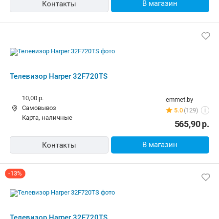
Самовывоз
5.0
(129)
i
карта, наличные
565,90
р.
В магазин
Контакты
-13%
Телевизор Harper 32F720TS
Бесплатная
vipcomp.by
карта, наличные
18 отзывов
i
796,18
р.
688,72
р.
В магазин
Контакты