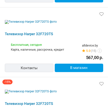
5.0
(15)
i
567,00
р.
В магазин
Контакты
-15%
Телевизор Harper 32F720TS
Бесплатная
newton.by
Самовывоз
5.0
(164)
i
карта, наличные, рассрочка, кредит
725,93
р.
613,61
р.
В магазин
Контакты
Телевизор Harper 32F720TS