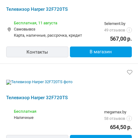
Телевизор Harper 32F720TS
Бесплатная
megamax.by
наличные
58 отзывов
i
654,50
р.
В магазин
Контакты
Телевизор Harper 32F720TS
10,00 р.
emmet.by