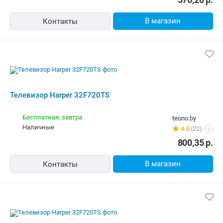
Бесплатная,
завтра
teono.by
наличные
4.0
(22)
i
800,35
р.
В магазин
Контакты
Телевизор Harper 32F720TS
Бесплатная,
11 августа
5element.by
Самовывоз
49 отзывов
i
карта, наличные, рассрочка, кредит
567,00
р.
В магазин
Контакты