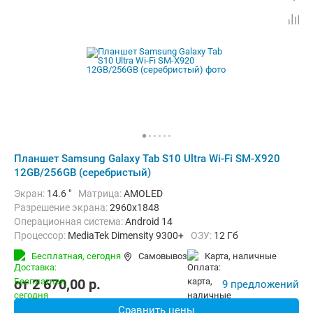
Планшет Samsung Galaxy Tab S10 Ultra Wi-Fi SM-X920
12GB/256GB (серебристый)
Экран:
14.6 "
Матрица:
AMOLED
Разрешение экрана:
2960x1848
Операционная система:
Android 14
Процессор:
MediaTek Dimensity 9300+
ОЗУ:
12 Гб
Встроенная память:
256 Гб
Тыловая камера:
13 Мп
Бесплатная,
сегодня
Самовывоз
карта, наличные
Беспроводная связь:
Bluetooth, Wi-Fi
Комплектация:
Перо (стилус)
Вес:
718 г
от
2 670,00
p.
9 предложений
Сравнить цены