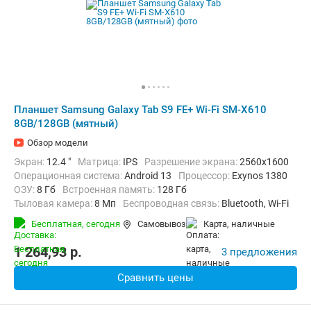
Планшет Samsung Galaxy Tab S9 FE+ Wi-Fi SM-X610
8GB/128GB (мятный)
Обзор модели
Экран:
12.4 "
Матрица:
IPS
Разрешение экрана:
2560x1600
Операционная система:
Android 13
Процессор:
Exynos 1380
ОЗУ:
8 Гб
Встроенная память:
128 Гб
Тыловая камера:
8 Мп
Беспроводная связь:
Bluetooth, Wi-Fi
Комплектация:
Перо (стилус)
Вес:
627 г
Бесплатная,
сегодня
Самовывоз
карта, наличные
1 264,93
p.
3 предложения
Сравнить цены