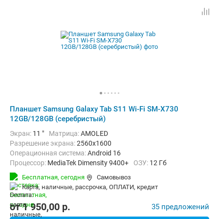
Планшет Samsung Galaxy Tab S11 Wi-Fi SM-X730
12GB/128GB (серебристый)
Экран:
11 "
Матрица:
AMOLED
Разрешение экрана:
2560x1600
Операционная система:
Android 16
Процессор:
MediaTek Dimensity 9400+
ОЗУ:
12 Гб
Встроенная память:
128 Гб
Тыловая камера:
13 Мп
Бесплатная,
сегодня
Самовывоз
Беспроводная связь:
Bluetooth, Wi-Fi
карта, наличные, рассрочка, ОПЛАТИ, кредит
Комплектация:
Перо (стилус)
Вес:
469 г
от
1 950,00
p.
35 предложений