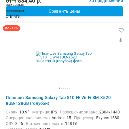
от
1 834,40
p.
30 предложений
Сравнить цены
до -17%
Планшет Samsung Galaxy Tab S10 FE Wi-Fi SM-X520
8GB/128GB (голубой)
Экран:
10.9 "
Матрица:
IPS
Разрешение экрана:
2304x1440
Операционная система:
Android 15
Процессор:
Exynos 1580​
ОЗУ:
8 Гб
Встроенная память:
128 Гб