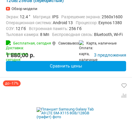
12GB/256GB (серебристый)
Обзор модели
Экран:
12.4 "
Матрица:
IPS
Разрешение экрана:
2560x1600
Операционная система:
Android 13
Процессор:
Exynos 1380
ОЗУ:
12 Гб
Встроенная память:
256 Гб
Тыловая камера:
8 Мп
Беспроводная связь:
Bluetooth, Wi-Fi
Комплектация:
Перо (стилус)
Вес:
627 г
Бесплатная,
сегодня
Самовывоз
карта, наличные
1 880,00
p.
3 предложения
Сравнить цены
до -17%