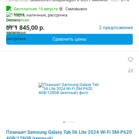
Встроенная память:
256 Гб
Тыловая камера:
13 Мп
Бесплатная,
10 августа
Самовывоз
Беспроводная связь:
Bluetooth, Wi-Fi
карта, наличные, рассрочка
Комплектация:
Перо (стилус)
Вес:
567 г
от
1 845,00
p.
2 предложения
Сравнить цены
Планшет Samsung Galaxy Tab S6 Lite 2024 Wi-Fi SM-P620
4GB/128GB (мятный)