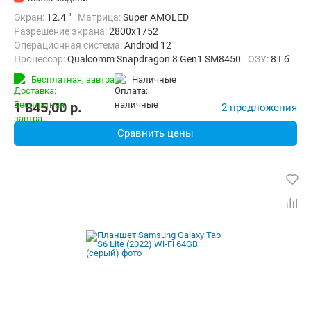
Экран:
12.4 "
Матрица:
Super AMOLED
Разрешение экрана:
2800x1752
Операционная система:
Android 12
Процессор:
Qualcomm Snapdragon 8 Gen1 SM8450
ОЗУ:
8 Гб
Встроенная память:
256 Гб
Тыловая камера:
13 Мп
Бесплатная,
завтра
наличные
Беспроводная связь:
Bluetooth, Wi-Fi
Комплектация:
Перо (стилус)
Вес:
567 г
1 845,00
p.
2 предложения
Сравнить цены