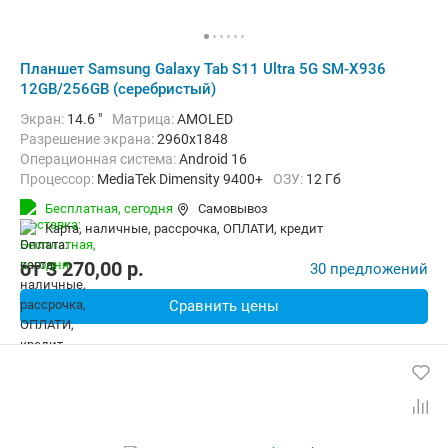
Планшет Samsung Galaxy Tab S11 Ultra 5G SM-X936
12GB/256GB (серебристый)
Экран:
14.6 "
Матрица:
AMOLED
Разрешение экрана:
2960x1848
Операционная система:
Android 16
Процессор:
MediaTek Dimensity 9400+
ОЗУ:
12 Гб
Встроенная память:
256 Гб
Тыловая камера:
13 Мп
Бесплатная,
сегодня
Самовывоз
Беспроводная связь:
4G (LTE), 5G, Bluetooth, Wi-Fi
карта, наличные, рассрочка, ОПЛАТИ, кредит
Комплектация:
Перо (стилус)
Вес:
695 г
от
3 270,00
p.
30 предложений
Сравнить цены