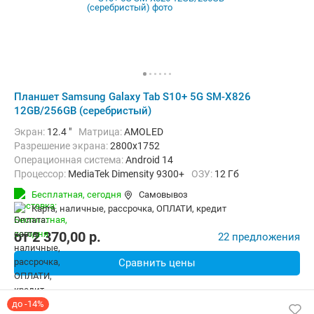
Планшет Samsung Galaxy Tab S10+ 5G SM-X826
12GB/256GB (серебристый)
Экран:
12.4 "
Матрица:
AMOLED
Разрешение экрана:
2800x1752
Операционная система:
Android 14
Процессор:
MediaTek Dimensity 9300+
ОЗУ:
12 Гб
Встроенная память:
256 Гб
Тыловая камера:
13 Мп
Бесплатная,
сегодня
Самовывоз
Беспроводная связь:
5G, Bluetooth, Wi-Fi
карта, наличные, рассрочка, ОПЛАТИ, кредит
Комплектация:
Перо (стилус)
Вес:
576 г
от
2 370,00
p.
22 предложения
Сравнить цены
до -14%