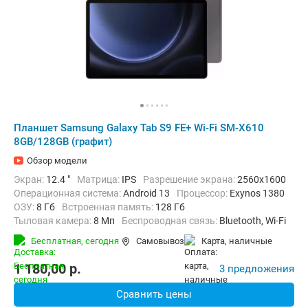
Планшет Samsung Galaxy Tab S9 FE+ Wi-Fi SM-X610
8GB/128GB (графит)
Обзор модели
Экран:
12.4 "
Матрица:
IPS
Разрешение экрана:
2560x1600
Операционная система:
Android 13
Процессор:
Exynos 1380
ОЗУ:
8 Гб
Встроенная память:
128 Гб
Тыловая камера:
8 Мп
Беспроводная связь:
Bluetooth, Wi-Fi
Комплектация:
Перо (стилус)
Вес:
627 г
Бесплатная,
сегодня
Самовывоз
карта, наличные
1 180,00
p.
3 предложения
Сравнить цены