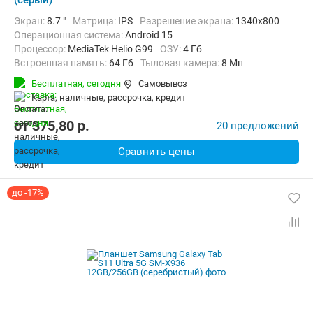
(серый)
Экран:
8.7 "
Матрица:
IPS
Разрешение экрана:
1340x800
Операционная система:
Android 15
Процессор:
MediaTek Helio G99
ОЗУ:
4 Гб
Встроенная память:
64 Гб
Тыловая камера:
8 Мп
Беспроводная связь:
Bluetooth, Wi-Fi
Вес:
337 г
Бесплатная,
сегодня
Самовывоз
карта, наличные, рассрочка, кредит
от
375,80
p.
20 предложений
Сравнить цены
до -17%