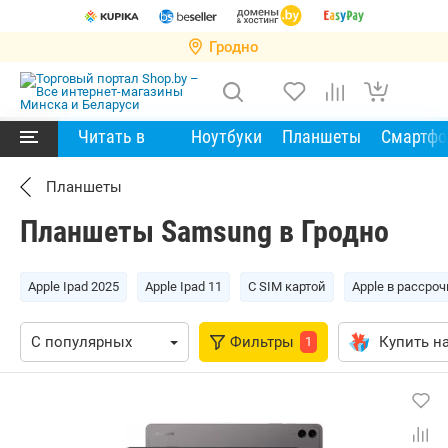
Гродно
Читать в
Ноутбуки
Планшеты
Смартф
Планшеты
Планшеты Samsung в Гродно
Apple Ipad 2025
Apple Ipad 11
С SIM картой
Apple в рассроч
Фильтры
Купить на
1