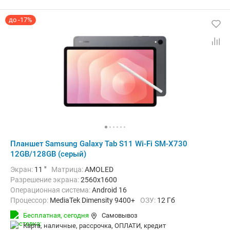
до -17%
Планшет Samsung Galaxy Tab S11 Wi-Fi SM-X730
12GB/128GB (серый)
Экран:
11 "
Матрица:
AMOLED
Разрешение экрана:
2560x1600
Операционная система:
Android 16
Процессор:
MediaTek Dimensity 9400+
ОЗУ:
12 Гб
Встроенная память:
128 Гб
Тыловая камера:
13 Мп
Бесплатная,
сегодня
Самовывоз
Беспроводная связь:
Bluetooth, Wi-Fi
карта, наличные, рассрочка, ОПЛАТИ, кредит