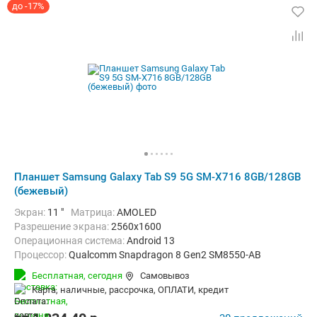
до -17%
Планшет Samsung Galaxy Tab S9 5G SM-X716 8GB/128GB
(бежевый)
Экран:
11 "
Матрица:
AMOLED
Разрешение экрана:
2560x1600
Операционная система:
Android 13
Процессор:
Qualcomm Snapdragon 8 Gen2 SM8550-AB
ОЗУ:
8 Гб
Встроенная память:
128 Гб
Бесплатная,
сегодня
Самовывоз
Тыловая камера:
13 Мп
карта, наличные, рассрочка, ОПЛАТИ, кредит
Беспроводная связь:
5G, Bluetooth, Wi-Fi
Комплектация:
Перо (стилус)
Вес:
498 г