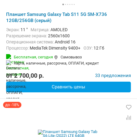
Планшет Samsung Galaxy Tab S11 5G SM-X736
12GB/256GB (серый)
Экран:
11 "
Матрица:
AMOLED
Разрешение экрана:
2560x1600
Операционная система:
Android 16
Процессор:
MediaTek Dimensity 9400+
ОЗУ:
12 Гб
Встроенная память:
256 Гб
Тыловая камера:
13 Мп
Бесплатная,
сегодня
Самовывоз
Беспроводная связь:
4G (LTE), 5G, Bluetooth, Wi-Fi
карта, наличные, рассрочка, ОПЛАТИ, кредит
Комплектация:
Перо (стилус)
Вес:
471 г
от
2 700,00
p.
33 предложения
Сравнить цены
до -18%