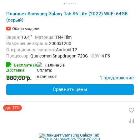
Планшет Samsung Galaxy Tab S6 Lite (2022) Wi-Fi 64GB
(серый)
Обзор модели
Экран:
10.4 "
Матрица:
TN+Film
Разрешение экрана:
2000x1200
Операционная система:
Android 12
Процессор:
Qualcomm Snapdragon 720G
ОЗУ:
4 Гб
Встроенная память:
64 Гб
Тыловая камера:
8 Мп
Бесплатная
наличные
Беспроводная связь:
Bluetooth, Wi-Fi
Вес:
465 г
800,00
p.
1 предложение
Сравнить цены
до -17%