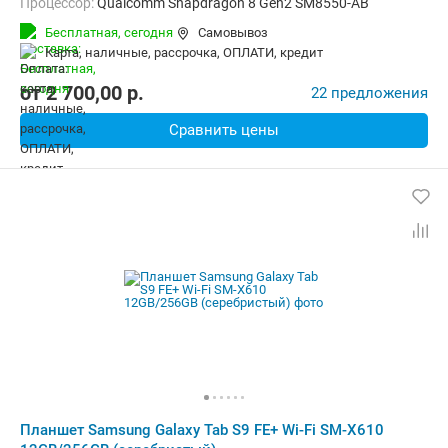
Процессор:
Qualcomm Snapdragon 8 Gen2 SM8550-AB
ОЗУ:
12 Гб
Встроенная память:
256 Гб
Бесплатная,
сегодня
Самовывоз
Тыловая камера:
13 Мп
карта, наличные, рассрочка, ОПЛАТИ, кредит
Беспроводная связь:
5G, Bluetooth, Wi-Fi
Комплектация:
Перо (стилус)
Вес:
498 г
от
2 700,00
p.
22 предложения
Сравнить цены
Планшет Samsung Galaxy Tab S9 FE+ Wi-Fi SM-X610