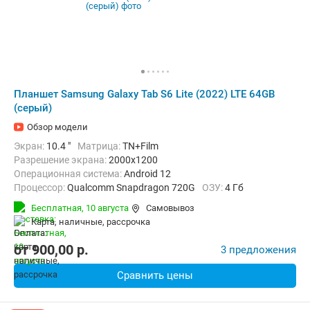
Планшет Samsung Galaxy Tab S6 Lite (2022) LTE 64GB
(серый)
Обзор модели
Экран:
10.4 "
Матрица:
TN+Film
Разрешение экрана:
2000x1200
Операционная система:
Android 12
Процессор:
Qualcomm Snapdragon 720G
ОЗУ:
4 Гб
Встроенная память:
64 Гб
Тыловая камера:
8 Мп
Бесплатная,
10 августа
Самовывоз
Беспроводная связь:
4G (LTE), Bluetooth, Wi-Fi
карта, наличные, рассрочка
Комплектация:
Перо (стилус)
Вес:
467 г
от
900,00
p.
3 предложения
Сравнить цены