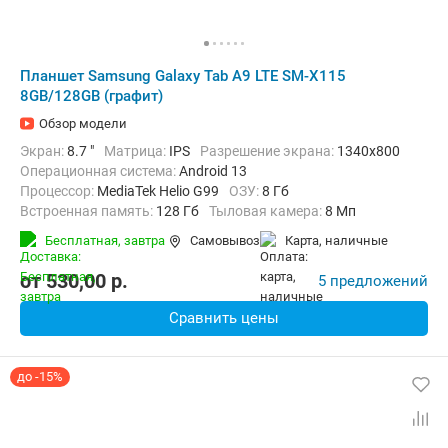
Планшет Samsung Galaxy Tab A9 LTE SM-X115
8GB/128GB (графит)
Обзор модели
Экран:
8.7 "
Матрица:
IPS
Разрешение экрана:
1340x800
Операционная система:
Android 13
Процессор:
MediaTek Helio G99
ОЗУ:
8 Гб
Встроенная память:
128 Гб
Тыловая камера:
8 Мп
Беспроводная связь:
4G (LTE), Bluetooth, Wi-Fi
Вес:
333 г
Бесплатная,
завтра
Самовывоз
карта, наличные
от
530,00
p.
5 предложений
Сравнить цены
до -15%