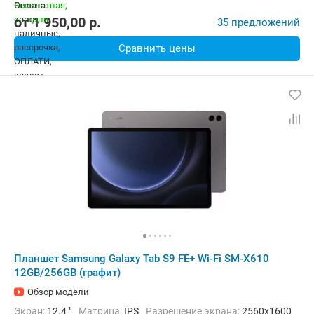
Комплектация:
Перо (стилус)
Вес:
469 г
от
1 950,00
p.
35 предложений
Сравнить цены
Планшет Samsung Galaxy Tab S9 FE+ Wi-Fi SM-X610
12GB/256GB (графит)
Обзор модели
Экран:
12.4 "
Матрица:
IPS
Разрешение экрана:
2560x1600