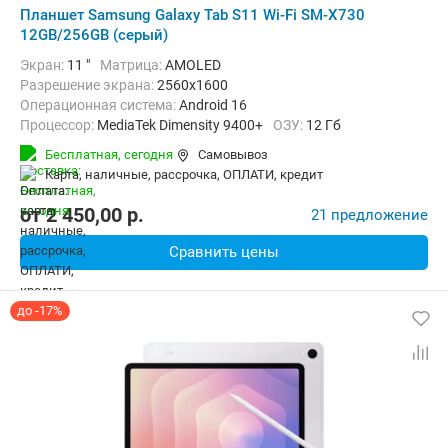
Планшет Samsung Galaxy Tab S11 Wi-Fi SM-X730
12GB/256GB (серый)
Экран:
11 "
Матрица:
AMOLED
Разрешение экрана:
2560x1600
Операционная система:
Android 16
Процессор:
MediaTek Dimensity 9400+
ОЗУ:
12 Гб
Встроенная память:
256 Гб
Тыловая камера:
13 Мп
Бесплатная,
сегодня
Самовывоз
Беспроводная связь:
Bluetooth, Wi-Fi
карта, наличные, рассрочка, ОПЛАТИ, кредит
Комплектация:
Перо (стилус)
Вес:
469 г
от
2 450,00
p.
21 предложение
Сравнить цены
до -17%