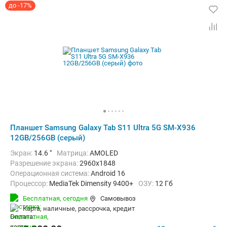
до -17%
Планшет Samsung Galaxy Tab S11 Ultra 5G SM-X936
12GB/256GB (серый)
Экран:
14.6 "
Матрица:
AMOLED
Разрешение экрана:
2960x1848
Операционная система:
Android 16
Процессор:
MediaTek Dimensity 9400+
ОЗУ:
12 Гб
Встроенная память:
256 Гб
Тыловая камера:
13 Мп
Бесплатная,
сегодня
Самовывоз
Беспроводная связь:
4G (LTE), 5G, Bluetooth, Wi-Fi
карта, наличные, рассрочка, кредит
Комплектация:
Перо (стилус)
Вес:
695 г