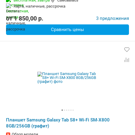
Бесплатная,
завтра
Самовывоз
Беспроводная связь:
Bluetooth, Wi-Fi
карта, наличные, рассрочка
Комплектация:
Перо (стилус)
Вес:
567 г
от
1 850,00
p.
3 предложения
Сравнить цены
Планшет Samsung Galaxy Tab S8+ Wi-Fi SM-X800
8GB/256GB (графит)
Обзор модели