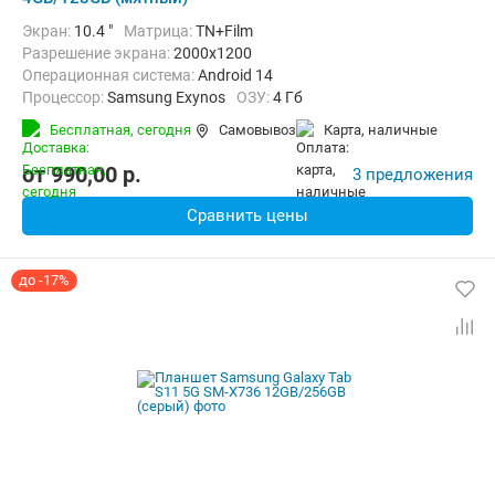
Экран:
10.4 "
Матрица:
TN+Film
Разрешение экрана:
2000x1200
Операционная система:
Android 14
Процессор:
Samsung Exynos
ОЗУ:
4 Гб
Встроенная память:
128 Гб
Тыловая камера:
8 Мп
Бесплатная,
сегодня
Самовывоз
карта, наличные
Беспроводная связь:
Bluetooth, Wi-Fi
Комплектация:
Перо (стилус)
Вес:
465 г
от
990,00
p.
3 предложения
Сравнить цены
до -17%