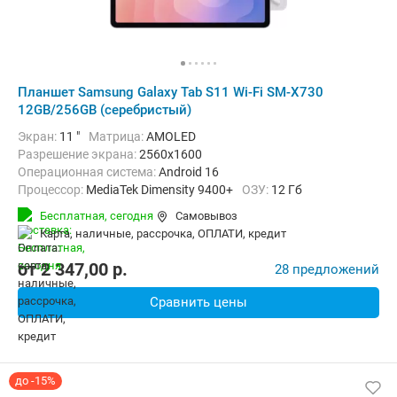
Планшет Samsung Galaxy Tab S11 Wi-Fi SM-X730
12GB/256GB (серебристый)
Экран:
11 "
Матрица:
AMOLED
Разрешение экрана:
2560x1600
Операционная система:
Android 16
Процессор:
MediaTek Dimensity 9400+
ОЗУ:
12 Гб
Встроенная память:
256 Гб
Тыловая камера:
13 Мп
Бесплатная,
сегодня
Самовывоз
Беспроводная связь:
Bluetooth, Wi-Fi
карта, наличные, рассрочка, ОПЛАТИ, кредит
Комплектация:
Перо (стилус)
Вес:
469 г
от
2 347,00
p.
28 предложений
Сравнить цены
до -15%