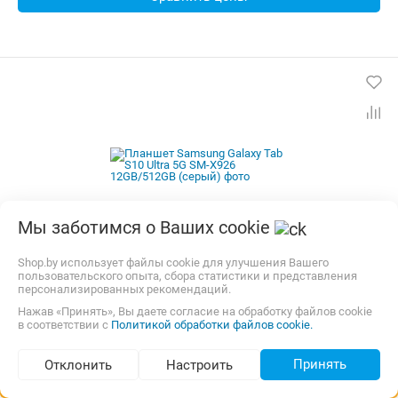
Мы заботимся о Ваших cookie
Shop.by использует файлы cookie для улучшения Вашего
пользовательского опыта, сбора статистики и представления
Планшет Samsung Galaxy Tab S10 Ultra 5G SM-X926
персонализированных рекомендаций.
12GB/512GB (серый)
Нажав «Принять», Вы даете согласие на обработку файлов cookie
в соответствии с
Политикой обработки файлов cookie.
Экран:
14.6 "
Матрица:
AMOLED
Разрешение экрана:
2960x1848
Принять
Отклонить
Настроить
Операционная система:
Android 14
Подбор по параметрам (558)
Процессор:
MediaTek Dimensity 9300+
ОЗУ:
12 Гб