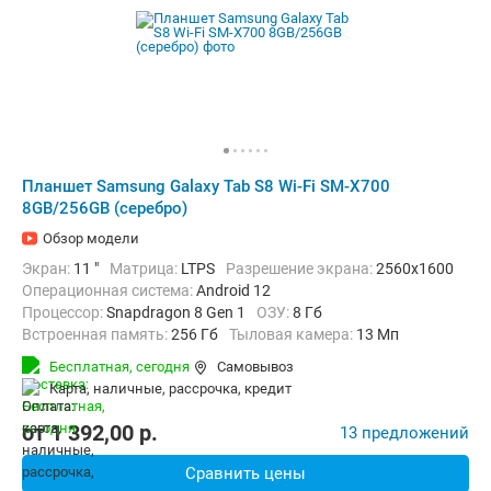
Планшет Samsung Galaxy Tab S8 Wi-Fi SM-X700
8GB/256GB (серебро)
Обзор модели
Экран:
11 "
Матрица:
LTPS
Разрешение экрана:
2560x1600
Операционная система:
Android 12
Процессор:
Snapdragon 8 Gen 1
ОЗУ:
8 Гб
Встроенная память:
256 Гб
Тыловая камера:
13 Мп
Беспроводная связь:
Bluetooth, Wi-Fi
Бесплатная,
сегодня
Самовывоз
Комплектация:
Перо (стилус)
Вес:
503 г
карта, наличные, рассрочка, кредит
от
1 392,00
p.
13 предложений
Сравнить цены