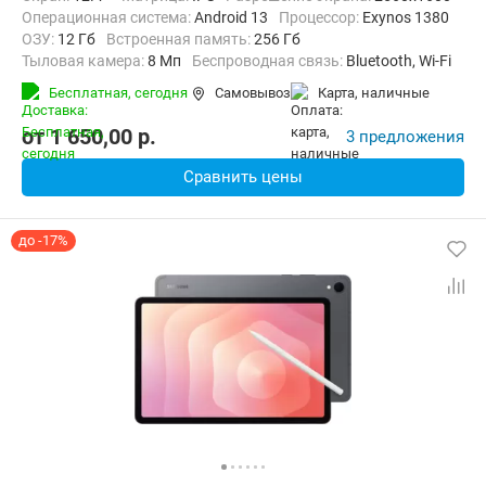
Операционная система:
Android 13
Процессор:
Exynos 1380
ОЗУ:
12 Гб
Встроенная память:
256 Гб
Тыловая камера:
8 Мп
Беспроводная связь:
Bluetooth, Wi-Fi
Комплектация:
Перо (стилус)
Вес:
627 г
Бесплатная,
сегодня
Самовывоз
карта, наличные
от
1 650,00
p.
3 предложения
Сравнить цены
до -17%