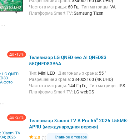
Разрешение экрана:
3840x2160 (4K UHD)
Частота матрицы:
60 Гц
Тип матрицы:
VA
Платформа Smart TV:
Samsung Tizen
Беспроводные интерфейсы:
AirPlay, Bluetooth, Wi-Fi
до -13%
Телевизор LG QNED evo AI QNED83
55QNED83B6A
Тип:
Mini LED
Диагональ экрана:
55 "
Разрешение экрана:
3840x2160 (4K UHD)
Частота матрицы:
144 Гц Гц
Тип матрицы:
IPS
Платформа Smart TV:
LG webOS
Беспроводные интерфейсы:
AirPlay, Bluetooth,
Chromecast Built-in, Wi-Fi
до -27%
Телевизор Xiaomi TV A Pro 55" 2026 L55MB-
APRU (международная версия)
Главное о товаре
2.0
(1)