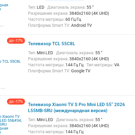
Тип:
LED
Диагональ экрана:
55 "
Разрешение экрана:
3840x2160 (4K UHD)
Частота матрицы:
60 Гц Гц
Платформа Smart TV:
Android TV
Беспроводные интерфейсы:
Bluetooth, Chromecast
Built-in, Wi-Fi
до -17%
Телевизор TCL 55C8L
Тип:
Mini LED
Диагональ экрана:
55 "
Разрешение экрана:
3840x2160 (4K UHD)
Частота матрицы:
144 Гц Гц
Тип матрицы:
VA
Платформа Smart TV:
Google TV
Беспроводные интерфейсы:
AirPlay, Bluetooth,
Chromecast Built-in, Wi-Fi
до -17%
Телевизор Xiaomi TV S Pro Mini LED 55" 2026
L55MB-SRU (международная версия)
Тип:
Mini LED
Диагональ экрана:
55 "
Разрешение экрана:
3840x2160 (4K UHD)
Частота матрицы:
144 Гц Гц