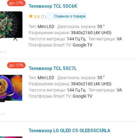
до -17%
Телевизор TCL 55C6K
Главное о товаре
5.0
(1)
Тип:
Mini LED
Диагональ экрана:
55 "
Разрешение экрана:
3840x2160 (4K UHD)
Частота матрицы:
144 Гц Гц
Тип матрицы:
VA
Платформа Smart TV:
Google TV
Беспроводные интерфейсы:
Bluetooth, Chromecast
Built-in, Wi-Fi
до -17%
Телевизор TCL 55C7L
Тип:
Mini LED
Диагональ экрана:
55 "
Разрешение экрана:
3840x2160 (4K UHD)
Частота матрицы:
144 Гц Гц
Тип матрицы:
VA
Платформа Smart TV:
Google TV
Беспроводные интерфейсы:
AirPlay, Bluetooth,
Chromecast Built-in, Wi-Fi
Телевизор LG OLED C5 OLED55C5RLA