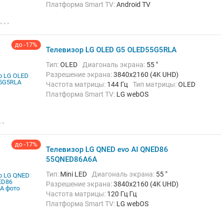
Платформа Smart TV:
Android TV
Беспроводные интерфейсы:
Bluetooth, Chromecast
Built-in, Wi-Fi
до -17%
Телевизор LG OLED G5 OLED55G5RLA
Тип:
OLED
Диагональ экрана:
55 "
Разрешение экрана:
3840x2160 (4K UHD)
Частота матрицы:
144 Гц
Тип матрицы:
OLED
Платформа Smart TV:
LG webOS
Беспроводные интерфейсы:
AirPlay, Bluetooth, Wi-Fi
до -17%
Телевизор LG QNED evo AI QNED86
55QNED86A6A
Тип:
Mini LED
Диагональ экрана:
55 "
Разрешение экрана:
3840x2160 (4K UHD)
Частота матрицы:
120 Гц Гц
Платформа Smart TV:
LG webOS
Беспроводные интерфейсы:
AirPlay, Bluetooth,