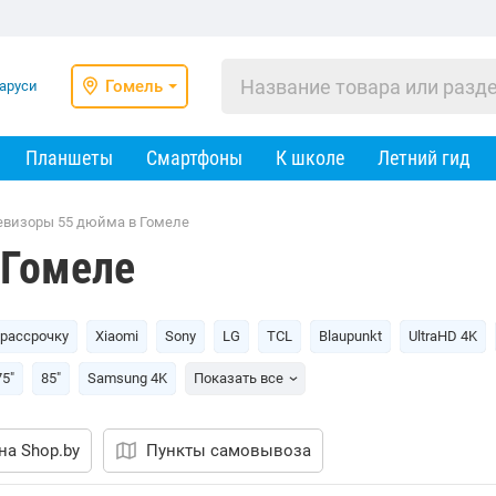
Гомель
Планшеты
Смартфоны
К школе
Летний гид
евизоры 55 дюйма в Гомеле
 Гомеле
 рассрочку
Xiaomi
Sony
LG
TCL
Blaupunkt
UltraHD 4K
75"
85"
Samsung 4K
Показать все
на Shop.by
Пункты самовывоза