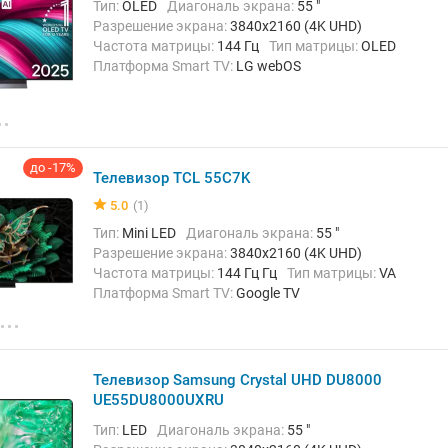
Тип:
OLED
Диагональ экрана:
55 "
Разрешение экрана:
3840x2160 (4K UHD)
Частота матрицы:
144 Гц
Тип матрицы:
OLED
Платформа Smart TV:
LG webOS
Беспроводные интерфейсы:
AirPlay, Bluetooth, Wi-Fi
до -17%
Телевизор TCL 55C7K
5.0
(1)
Тип:
Mini LED
Диагональ экрана:
55 "
Разрешение экрана:
3840x2160 (4K UHD)
Частота матрицы:
144 Гц Гц
Тип матрицы:
VA
Платформа Smart TV:
Google TV
Беспроводные интерфейсы:
Bluetooth, Chromecast
Built-in, DLNA, Wi-Fi, Wi-Fi Direct
Телевизор Samsung Crystal UHD DU8000
UE55DU8000UXRU
Тип:
LED
Диагональ экрана:
55 "