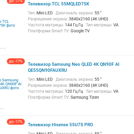
до -17%
Телевизор TCL 55MQLED75K
Тип:
Mini LED
Диагональ экрана:
55 "
Разрешение экрана:
3840x2160 (4K UHD)
Частота матрицы:
144 Гц Гц
Тип матрицы:
VA
Платформа Smart TV:
Google TV
Беспроводные интерфейсы:
Bluetooth, Chromecast
Built-in, Wi-Fi
до -17%
Телевизор Samsung Neo QLED 4K QN90F AI
QE55QN90FAUXRU
Тип:
Mini LED
Диагональ экрана:
55 "
Разрешение экрана:
3840x2160 (4K UHD)
Частота матрицы:
120 Гц Гц
Тип матрицы:
VA
Платформа Smart TV:
Samsung Tizen
Беспроводные интерфейсы:
AirPlay, Bluetooth,
Chromecast Built-in, Wi-Fi
до -17%
Телевизор Hisense 55U7S PRO
Тип:
Mini LED
Диагональ экрана:
55 "