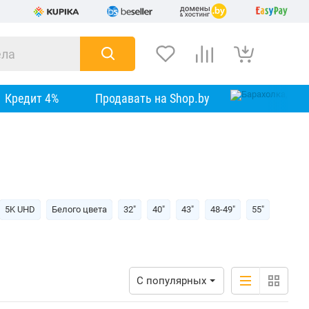
Кредит 4%
Продавать на Shop.by
5K UHD
Белого цвета
32"
40"
43"
48-49"
55"
С популярных