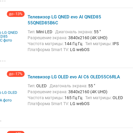
Chromecast Built-in, Wi-Fi
до -13%
Телевизор LG QNED evo AI QNED85
55QNED85B6C
Тип:
Mini LED
Диагональ экрана:
55 "
Разрешение экрана:
3840x2160 (4K UHD)
Частота матрицы:
144 Гц Гц
Тип матрицы:
IPS
Платформа Smart TV:
LG webOS
Беспроводные интерфейсы:
AirPlay, Bluetooth,
Chromecast Built-in, Wi-Fi
до -17%
Телевизор LG OLED evo AI C6 OLED55C6RLA
Тип:
OLED
Диагональ экрана:
55 "
Разрешение экрана:
3840x2160 (4K UHD)
Частота матрицы:
165 Гц Гц
Тип матрицы:
OLED
Платформа Smart TV:
LG webOS
Беспроводные интерфейсы:
AirPlay, Bluetooth,
Chromecast Built-in, Wi-Fi