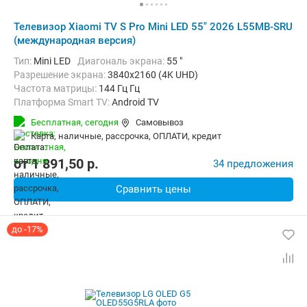
Телевизор Xiaomi TV S Pro Mini LED 55" 2026 L55MB-SRU
(международная версия)
Тип:
Mini LED
Диагональ экрана:
55 "
Разрешение экрана:
3840x2160 (4K UHD)
Частота матрицы:
144 Гц Гц
Платформа Smart TV:
Android TV
Беспроводные интерфейсы:
Bluetooth, Chromecast Built-in, Wi-Fi
Бесплатная,
сегодня
Самовывоз
карта, наличные, рассрочка, ОПЛАТИ, кредит
от
1 891,50
p.
34 предложения
Сравнить цены
до -17%