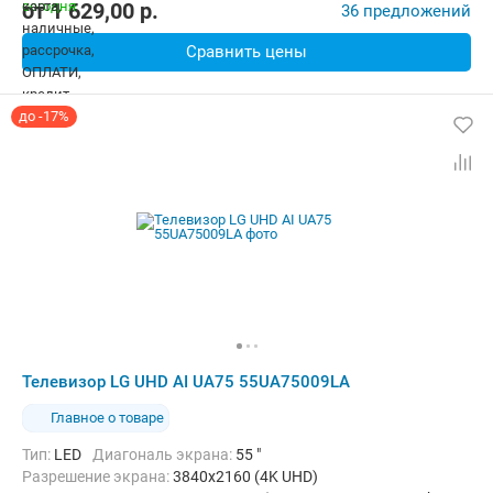
от
1 629,00
p.
36 предложений
Сравнить цены
до -17%
Телевизор LG UHD AI UA75 55UA75009LA
Главное о товаре
Тип:
LED
Диагональ экрана:
55 "
Разрешение экрана:
3840x2160 (4K UHD)