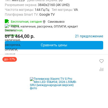
Тип:
Mini LED
Диагональ экрана:
55 "
Разрешение экрана:
3840x2160 (4K UHD)
Частота матрицы:
144 Гц Гц
Тип матрицы:
VA
Платформа Smart TV:
Google TV
Беспроводные интерфейсы:
AirPlay, Bluetooth, Chromecast Built-in,
Бесплатная,
сегодня
Самовывоз
карта, наличные, рассрочка, ОПЛАТИ, кредит
от
3 464,00
p.
21 предложение
Сравнить цены
до -17%