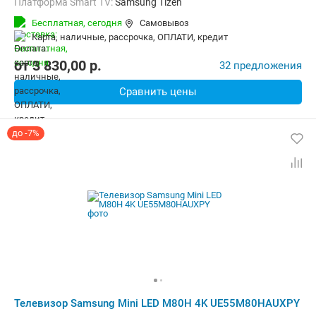
Платформа Smart TV:
Samsung Tizen
Беспроводные интерфейсы:
Bluetooth, Wi-Fi
Бесплатная,
сегодня
Самовывоз
карта, наличные, рассрочка, ОПЛАТИ, кредит
от
3 830,00
p.
32 предложения
Сравнить цены
до -7%
Телевизор Samsung Mini LED M80H 4K UE55M80HAUXPY