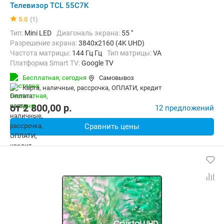
Телевизор TCL 55C7K
5.0
(1)
Тип:
Mini LED
Диагональ экрана:
55 "
Разрешение экрана:
3840x2160 (4K UHD)
Частота матрицы:
144 Гц Гц
Тип матрицы:
VA
Платформа Smart TV:
Google TV
Беспроводные интерфейсы:
Bluetooth, Chromecast Built-in, DLNA, Wi
Бесплатная,
сегодня
Самовывоз
карта, наличные, рассрочка, ОПЛАТИ, кредит
от
2 800,00
p.
12 предложений
Сравнить цены