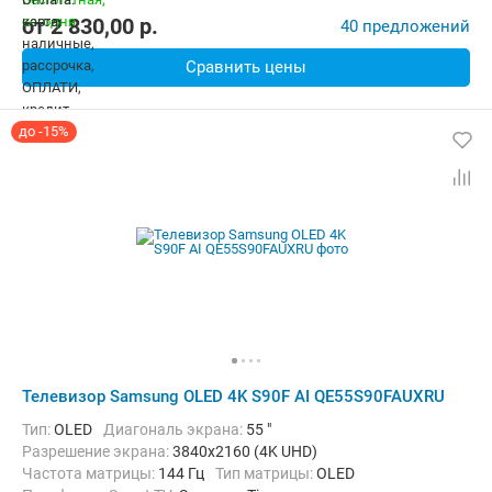
от
2 830,00
p.
40 предложений
Сравнить цены
до -15%
Телевизор Samsung OLED 4K S90F AI QE55S90FAUXRU
Тип:
OLED
Диагональ экрана:
55 "
Разрешение экрана:
3840x2160 (4K UHD)
Частота матрицы:
144 Гц
Тип матрицы:
OLED