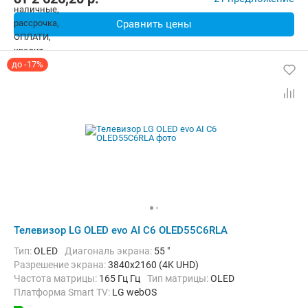
Сравнить цены
до -17%
Телевизор LG OLED evo AI C6 OLED55C6RLA
Тип:
OLED
Диагональ экрана:
55 "
Разрешение экрана:
3840x2160 (4K UHD)
Частота матрицы:
165 Гц Гц
Тип матрицы:
OLED
Платформа Smart TV:
LG webOS
Беспроводные интерфейсы:
AirPlay, Bluetooth, Chromecast Built-in,