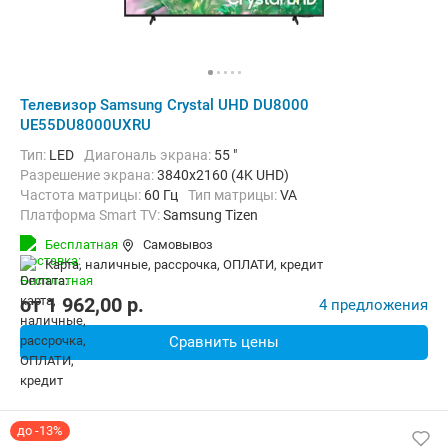
Телевизор Samsung Crystal UHD DU8000
UE55DU8000UXRU
Тип:
LED
Диагональ экрана:
55 "
Разрешение экрана:
3840x2160 (4K UHD)
Частота матрицы:
60 Гц
Тип матрицы:
VA
Платформа Smart TV:
Samsung Tizen
Беспроводные интерфейсы:
AirPlay, Bluetooth, Wi-Fi
Бесплатная
Самовывоз
карта, наличные, рассрочка, ОПЛАТИ, кредит
от
1 962,00
p.
4 предложения
Сравнить цены
до -13%