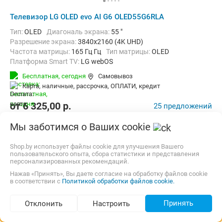
Телевизор LG OLED evo AI G6 OLED55G6RLA
Тип:
OLED
Диагональ экрана:
55 "
Разрешение экрана:
3840x2160 (4K UHD)
Частота матрицы:
165 Гц Гц
Тип матрицы:
OLED
Платформа Smart TV:
LG webOS
Беспроводные интерфейсы:
AirPlay, Bluetooth, Chromecast Built-in,
Бесплатная,
сегодня
Самовывоз
карта, наличные, рассрочка, ОПЛАТИ, кредит
от
6 325,00
p.
25 предложений
Сравнить цены
Мы заботимся о Ваших cookie
Shop.by использует файлы cookie для улучшения Вашего
до -17%
пользовательского опыта, сбора статистики и представления
персонализированных рекомендаций.
Нажав «Принять», Вы даете согласие на обработку файлов cookie
в соответствии с
Политикой обработки файлов cookie.
Принять
Отклонить
Настроить
Подбор по параметрам (1 711)