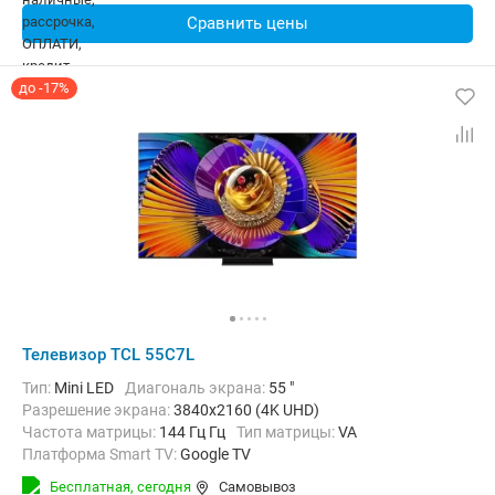
Сравнить цены
до -17%
Телевизор TCL 55C7L
Тип:
Mini LED
Диагональ экрана:
55 "
Разрешение экрана:
3840x2160 (4K UHD)
Частота матрицы:
144 Гц Гц
Тип матрицы:
VA
Платформа Smart TV:
Google TV
Беспроводные интерфейсы:
AirPlay, Bluetooth, Chromecast Built-in,
Бесплатная,
сегодня
Самовывоз