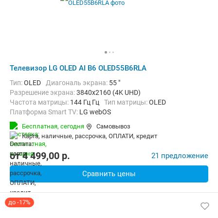
Телевизор LG OLED AI B6 OLED55B6RLA
Тип:
OLED
Диагональ экрана:
55 "
Разрешение экрана:
3840x2160 (4K UHD)
Частота матрицы:
144 Гц Гц
Тип матрицы:
OLED
Платформа Smart TV:
LG webOS
Беспроводные интерфейсы:
AirPlay, Bluetooth, Chromecast Built-in,
Бесплатная,
сегодня
Самовывоз
карта, наличные, рассрочка, ОПЛАТИ, кредит
от
4 499,00
p.
21 предложение
Сравнить цены
до -17%