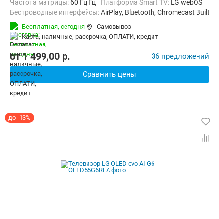
Частота матрицы:
60 Гц Гц
Платформа Smart TV:
LG webOS
Беспроводные интерфейсы:
AirPlay, Bluetooth, Chromecast Built-in,
Бесплатная,
сегодня
Самовывоз
карта, наличные, рассрочка, ОПЛАТИ, кредит
от
1 499,00
p.
36 предложений
Сравнить цены
до -13%