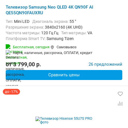
Телевизор Samsung Neo QLED 4K QN90F AI
QE55QN90FAUXRU
Тип:
Mini LED
Диагональ экрана:
55 "
Разрешение экрана:
3840x2160 (4K UHD)
Частота матрицы:
120 Гц Гц
Тип матрицы:
VA
Платформа Smart TV:
Samsung Tizen
Беспроводные интерфейсы:
AirPlay, Bluetooth, Chromecast Built-in,
Бесплатная,
сегодня
Самовывоз
карта, наличные, рассрочка, ОПЛАТИ, кредит
от
3 799,00
p.
26 предложений
Сравнить цены
до -17%