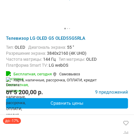
Телевизор LG OLED G5 OLED55G5RLA
Тип:
OLED
Диагональ экрана:
55 "
Разрешение экрана:
3840x2160 (4K UHD)
Частота матрицы:
144 Гц
Тип матрицы:
OLED
Платформа Smart TV:
LG webOS
Беспроводные интерфейсы:
AirPlay, Bluetooth, Wi-Fi
Бесплатная,
сегодня
Самовывоз
карта, наличные, рассрочка, ОПЛАТИ, кредит
от
5 200,00
p.
9 предложений
Сравнить цены
до -17%