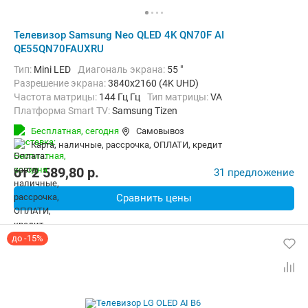
Телевизор Samsung Neo QLED 4K QN70F AI
QE55QN70FAUXRU
Тип:
Mini LED
Диагональ экрана:
55 "
Разрешение экрана:
3840x2160 (4K UHD)
Частота матрицы:
144 Гц Гц
Тип матрицы:
VA
Платформа Smart TV:
Samsung Tizen
Беспроводные интерфейсы:
AirPlay, Bluetooth, Chromecast Built-in,
Бесплатная,
сегодня
Самовывоз
карта, наличные, рассрочка, ОПЛАТИ, кредит
от
2 589,80
p.
31 предложение
Сравнить цены
до -15%