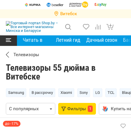
Витебск
Читать в
Летний гид
Дачный сезон
Ба
Телевизоры
Телевизоры 55 дюйма в
Витебске
Samsung
В рассрочку
Xiaomi
Sony
LG
TCL
Blau
Фильтры
Купить на
1
до -17%