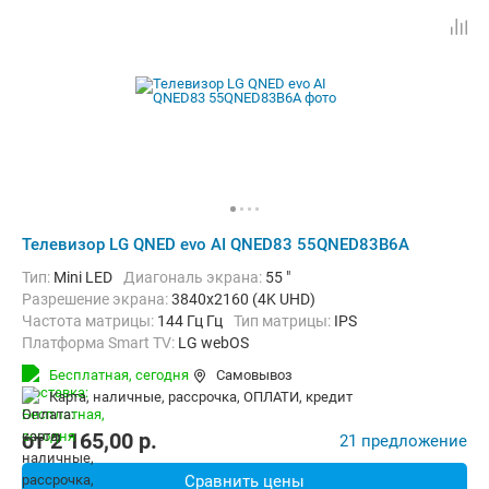
Телевизор LG QNED evo AI QNED83 55QNED83B6A
Тип:
Mini LED
Диагональ экрана:
55 "
Разрешение экрана:
3840x2160 (4K UHD)
Частота матрицы:
144 Гц Гц
Тип матрицы:
IPS
Платформа Smart TV:
LG webOS
Беспроводные интерфейсы:
AirPlay, Bluetooth, Chromecast Built-in,
Бесплатная,
сегодня
Самовывоз
карта, наличные, рассрочка, ОПЛАТИ, кредит
от
2 165,00
p.
21 предложение
Сравнить цены