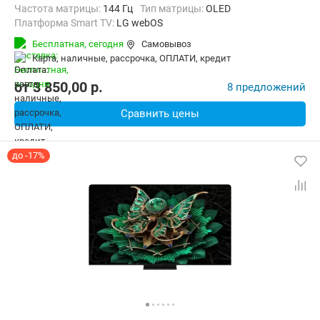
Частота матрицы:
144 Гц
Тип матрицы:
OLED
Платформа Smart TV:
LG webOS
Беспроводные интерфейсы:
AirPlay, Bluetooth, Wi-Fi
Бесплатная,
сегодня
Самовывоз
карта, наличные, рассрочка, ОПЛАТИ, кредит
от
3 850,00
p.
8 предложений
Сравнить цены
до -17%