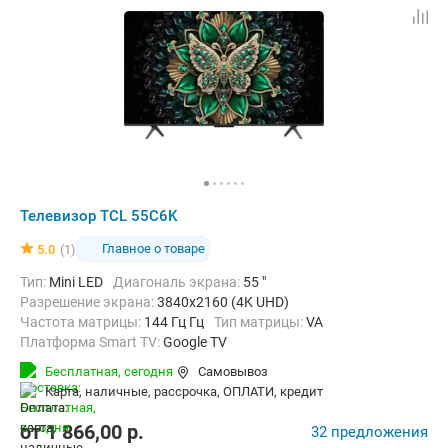
Телевизор TCL 55C6K
Главное о товаре
5.0
(1)
Тип:
Mini LED
Диагональ экрана:
55 "
Разрешение экрана:
3840x2160 (4K UHD)
Частота матрицы:
144 Гц Гц
Тип матрицы:
VA
Платформа Smart TV:
Google TV
Беспроводные интерфейсы:
Bluetooth, Chromecast Built-in, Wi-Fi
Бесплатная,
сегодня
Самовывоз
карта, наличные, рассрочка, ОПЛАТИ, кредит
от
1 866,00
p.
32 предложения