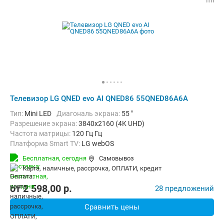
Телевизор LG QNED evo AI QNED86 55QNED86A6A
Тип:
Mini LED
Диагональ экрана:
55 "
Разрешение экрана:
3840x2160 (4K UHD)
Частота матрицы:
120 Гц Гц
Платформа Smart TV:
LG webOS
Беспроводные интерфейсы:
AirPlay, Bluetooth, Chromecast Built-in,
Бесплатная,
сегодня
Самовывоз
карта, наличные, рассрочка, ОПЛАТИ, кредит
от
2 598,00
p.
28 предложений
Сравнить цены