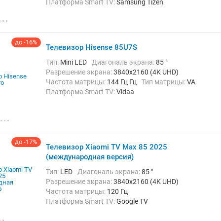
Платформа Smart TV:
Samsung Tizen
Беспроводные интерфейсы:
AirPlay, Bluetooth,
Chromecast Built-in, Wi-Fi
до -16%
Телевизор Hisense 85U7S
Тип:
Mini LED
Диагональ экрана:
85 "
Разрешение экрана:
3840x2160 (4K UHD)
Частота матрицы:
144 Гц Гц
Тип матрицы:
VA
Платформа Smart TV:
Vidaa
Беспроводные интерфейсы:
AirPlay, Bluetooth, Wi-Fi
до -17%
Телевизор Xiaomi TV Max 85 2025
(международная версия)
Тип:
LED
Диагональ экрана:
85 "
Разрешение экрана:
3840x2160 (4K UHD)
Частота матрицы:
120 Гц
Платформа Smart TV:
Google TV
Беспроводные интерфейсы:
AirPlay, Bluetooth,