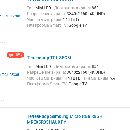
Тип:
Mini LED
Диагональ экрана:
85 "
Разрешение экрана:
3840x2160 (4K UHD)
Частота матрицы:
144 Гц Гц
Платформа Smart TV:
Google TV
Беспроводные интерфейсы:
Bluetooth, DLNA, Wi-Fi,
Wi-Fi Direct
до -15%
Телевизор TCL 85C8L
Тип:
Mini LED
Диагональ экрана:
85 "
Разрешение экрана:
3840x2160 (4K UHD)
Частота матрицы:
144 Гц Гц
Тип матрицы:
VA
Платформа Smart TV:
Google TV
Беспроводные интерфейсы:
AirPlay, Bluetooth,
Chromecast Built-in, Wi-Fi
Телевизор Samsung Micro RGB R85H
MRE85R85HAUXPY