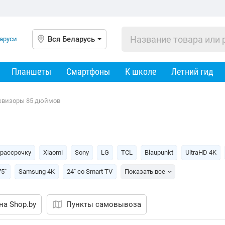
Вся Беларусь
Планшеты
Смартфоны
К школе
Летний гид
евизоры 85 дюймов
 рассрочку
Xiaomi
Sony
LG
TCL
Blaupunkt
UltraHD 4K
75"
Samsung 4K
24" со Smart TV
Показать все
на Shop.by
Пункты самовывоза