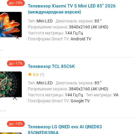
до -15%
Телевизор Xiaomi TV S Mini LED 85" 2026
(международная версия)
Тип:
Mini LED
Диагональ экрана:
85 "
Разрешение экрана:
3840x2160 (4K UHD)
Частота матрицы:
144 Гц Гц
Платформа Smart TV:
Android TV
Беспроводные интерфейсы:
AirPlay, Bluetooth,
Chromecast Built-in, Wi-Fi
до -17%
Телевизор TCL 85C6K
5.0
(1)
Тип:
Mini LED
Диагональ экрана:
85 "
Разрешение экрана:
3840x2160 (4K UHD)
Частота матрицы:
144 Гц Гц
Тип матрицы:
VA
Платформа Smart TV:
Google TV
Беспроводные интерфейсы:
Bluetooth, Chromecast
Built-in, Wi-Fi
до -15%
Телевизор LG QNED evo AI QNED83
85QNED83B6A