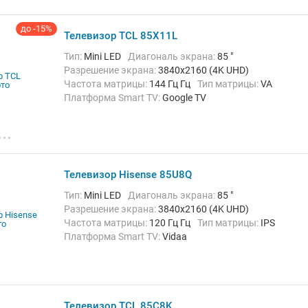
Chromecast Built-in, Wi-Fi
до -15%
Телевизор TCL 85X11L
Тип:
Mini LED
Диагональ экрана:
85 "
Разрешение экрана:
3840x2160 (4K UHD)
Частота матрицы:
144 Гц Гц
Тип матрицы:
VA
Платформа Smart TV:
Google TV
Беспроводные интерфейсы:
AirPlay, Bluetooth,
Chromecast Built-in, Wi-Fi
Телевизор Hisense 85U8Q
Тип:
Mini LED
Диагональ экрана:
85 "
Разрешение экрана:
3840x2160 (4K UHD)
Частота матрицы:
120 Гц Гц
Тип матрицы:
IPS
Платформа Smart TV:
Vidaa
Беспроводные интерфейсы:
Bluetooth, Wi-Fi
Телевизор TCL 85C8K