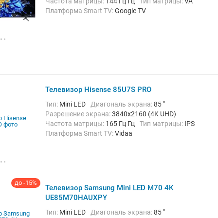
Частота матрицы:
144 Гц Гц
Тип матрицы:
VA
Платформа Smart TV:
Google TV
Беспроводные интерфейсы:
AirPlay, Bluetooth,
Chromecast Built-in, Wi-Fi
Телевизор Hisense 85U7S PRO
Тип:
Mini LED
Диагональ экрана:
85 "
Разрешение экрана:
3840x2160 (4K UHD)
Частота матрицы:
165 Гц Гц
Тип матрицы:
IPS
Платформа Smart TV:
Vidaa
Беспроводные интерфейсы:
Bluetooth, Wi-Fi
до -15%
Телевизор Samsung Mini LED M70 4K
UE85M70HAUXPY
Тип:
Mini LED
Диагональ экрана:
85 "