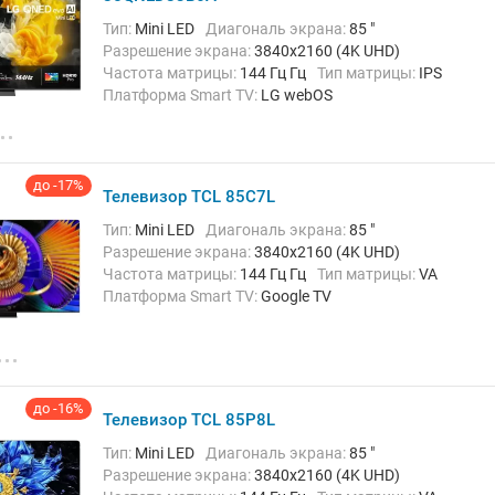
Тип:
Mini LED
Диагональ экрана:
85 "
Разрешение экрана:
3840x2160 (4K UHD)
Частота матрицы:
144 Гц Гц
Тип матрицы:
IPS
Платформа Smart TV:
LG webOS
Беспроводные интерфейсы:
AirPlay, Bluetooth,
Chromecast Built-in, Wi-Fi
до -17%
Телевизор TCL 85C7L
Тип:
Mini LED
Диагональ экрана:
85 "
Разрешение экрана:
3840x2160 (4K UHD)
Частота матрицы:
144 Гц Гц
Тип матрицы:
VA
Платформа Smart TV:
Google TV
Беспроводные интерфейсы:
AirPlay, Bluetooth,
Chromecast Built-in, Wi-Fi
до -16%
Телевизор TCL 85P8L
Тип:
Mini LED
Диагональ экрана:
85 "
Разрешение экрана:
3840x2160 (4K UHD)