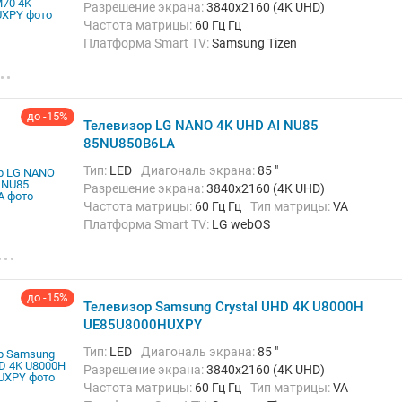
Разрешение экрана:
3840x2160 (4K UHD)
Частота матрицы:
60 Гц Гц
Платформа Smart TV:
Samsung Tizen
Беспроводные интерфейсы:
AirPlay, Bluetooth,
Chromecast Built-in, Wi-Fi
до -15%
Телевизор LG NANO 4K UHD AI NU85
85NU850B6LA
Тип:
LED
Диагональ экрана:
85 "
Разрешение экрана:
3840x2160 (4K UHD)
Частота матрицы:
60 Гц Гц
Тип матрицы:
VA
Платформа Smart TV:
LG webOS
до -15%
Телевизор Samsung Crystal UHD 4K U8000H
UE85U8000HUXPY
Тип:
LED
Диагональ экрана:
85 "
Разрешение экрана:
3840x2160 (4K UHD)
Частота матрицы:
60 Гц Гц
Тип матрицы:
VA