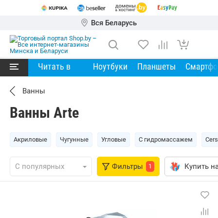
Вся Беларусь
Читать в
Ноутбуки
Планшеты
Смартф
Ванны
Ванны Arte
Акриловые
Чугунные
Угловые
С гидромассажем
Cers
Фильтры
Купить на
1