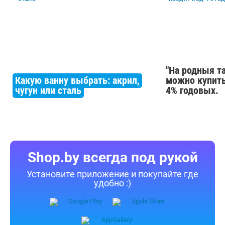
"На родныя т
Какую ванну выбрать: акрил,
можно купить
чугун или сталь
4% годовых.
Shop.by всегда под рукой
Установите приложение и покупайте где
удобно :)