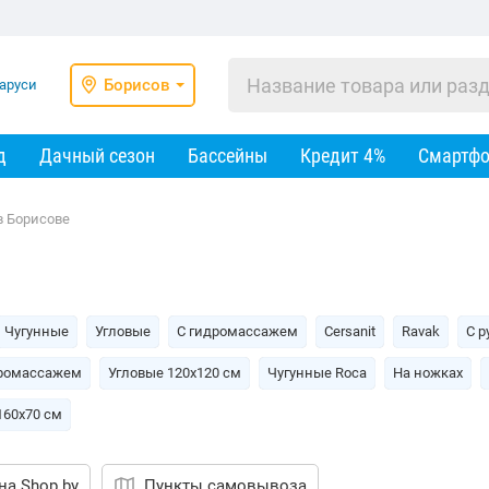
Борисов
д
Дачный сезон
Бассейны
Кредит 4%
Смартф
в Борисове
Чугунные
Угловые
С гидромассажем
Cersanit
Ravak
С р
дромассажем
Угловые 120х120 см
Чугунные Roca
На ножках
160х70 см
на Shop.by
Пункты самовывоза