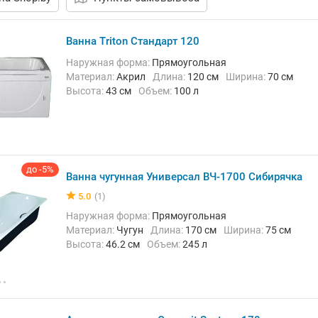
Ванна Triton Стандарт 120
Наружная форма:
Прямоугольная
Материал:
Акрил
Длина:
120 см
Ширина:
70 см
Высота:
43 см
Объем:
100 л
до -5%
Ванна чугунная Универсал ВЧ-1700 Сибирячка
5.0
(1)
Наружная форма:
Прямоугольная
Материал:
Чугун
Длина:
170 см
Ширина:
75 см
Высота:
46.2 см
Объем:
245 л