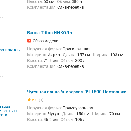
Высота:
60 см
Объем:
380 л
Комплектация:
Слив-перелив
Ванна Triton НИКОЛЬ
Обзор модели
Наружная форма:
Оригинальная
Материал:
Акрил
Длина:
157 см
Ширина:
103 см
Высота:
71.5 см
Объем:
390 л
Комплектация:
Слив-перелив
Чугунная ванна Универсал ВЧ-1500 Ностальжи
5.0
(1)
Наружная форма:
Прямоугольная
Материал:
Чугун
Длина:
150 см
Ширина:
70 см
Высота:
46.2 см
Объем:
196 л