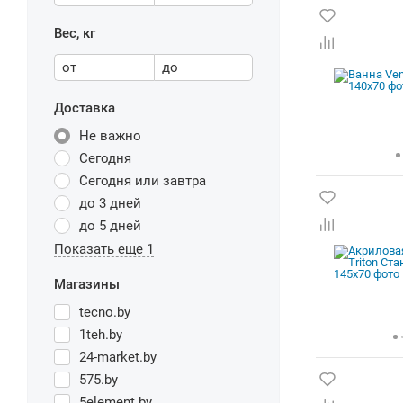
Вес, кг
от
до
Доставка
Не важно
Сегодня
Сегодня или завтра
до 3 дней
до 5 дней
Показать еще 1
Магазины
tecno.by
1teh.by
24-market.by
575.by
5element.by