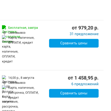
от
979,20
p.
Бесплатная,
завтра
Самовывоз
31 предложение
карта, наличные,
ОПЛАТИ, кредит
Сравнить цены
от
1 458,95
p.
14,00 р.,
8 августа
Самовывоз
6 предложений
карта, наличные,
рассрочка, ОПЛАТИ,
Сравнить цены
кредит