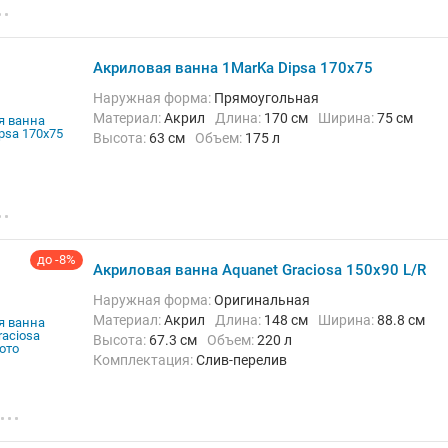
Акриловая ванна 1MarKa Dipsa 170x75
Наружная форма:
Прямоугольная
Материал:
Акрил
Длина:
170 см
Ширина:
75 см
Высота:
63 см
Объем:
175 л
до -8%
Акриловая ванна Aquanet Graciosa 150x90 L/R
Наружная форма:
Оригинальная
Материал:
Акрил
Длина:
148 см
Ширина:
88.8 см
Высота:
67.3 см
Объем:
220 л
Комплектация:
Слив-перелив