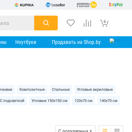
оны
Ноутбуки
Продавать на Shop.by
учками
Композитные
Стальные
Угловые акриловые
С подсветкой
Угловые 150х150 см
120х70 см
140х70 см
С популярных