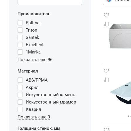
Производитель
Polimat
Triton
Santek
Excellent
1MarKa
Показать еще 96
Материал
ABS/PPMA
Акрил
Искусственный камень
Искусственный мрамор
Кварил
Показать еще 3
Толщина стенок, мм