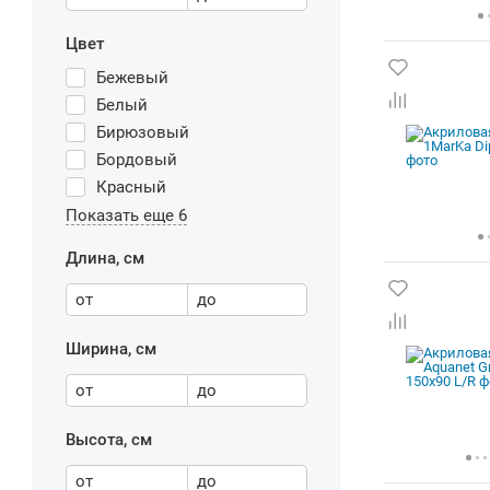
Цвет
Бежевый
Белый
Бирюзовый
Бордовый
Красный
Показать еще 6
Длина, см
от
до
Ширина, см
от
до
Высота, см
от
до