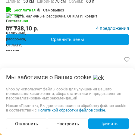
Длина:
150 см
Ширина:
70 см
Объем:
160 л
Бесплатная
Самовывоз
карта, наличные, рассрочка, ОПЛАТИ, кредит
от
738,10
p.
4 предложения
Сравнить цены
Мы заботимся о Ваших cookie
Shop.by использует файлы cookie для улучшения Вашего
пользовательского опыта, сбора статистики и представления
персонализированных рекомендаций.
Нажав «Принять», Вы даете согласие на обработку файлов cookie
в соответствии с
Политикой обработки файлов cookie.
Принять
Отклонить
Настроить
Подбор по параметрам (более 5 000)
Акриловая ванна Cersanit Lorena 140x70