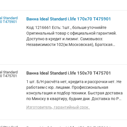
Ванна Ideal Standard i.life 170x70 T475901
Код: 1216661 Есть: 1шт., больше уточняйте
Оригинальный товар с официальной гарантией.
Доступно в кредит и лизинг. Самовывоз:
Независимости 102(м.Московская), Братская
13(м.Аэродромная) (+1 день). Доставка: по
Беларуси курьером (за 1-3 дня) и в отделения
Европочты (Минск 1 день, РБ до 4х дней).
Корпоративным клиентам: стоимость с НДС20%
(счета от 100руб.)
Ванна Ideal Standard i.life 150x70 T475701
1 шт. Б/Н расчёта нет, кредита и рассрочки нет. Не
работаем с юр. лицами. Профессиональная
консультация и подбор техники. Быстрая доставка
по Минску в квартиру, будние дни. Доставка по РБ
до подъезда. Программа лояльности. Вежливый и
Изготовитель, гарантийный срок.
опытный персонал. О товаре: прямая, акрил,
объем: 190 л