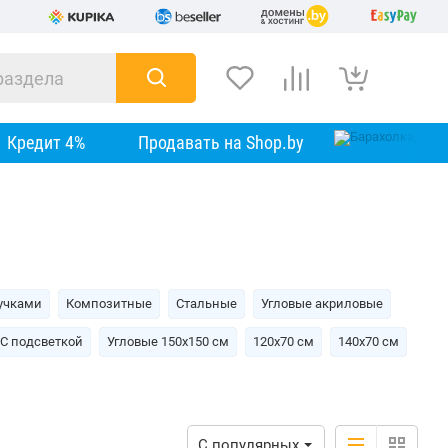
Кредит 4%
Продавать на Shop.by
учками
Композитные
Стальные
Угловые акриловые
С подсветкой
Угловые 150х150 см
120х70 см
140х70 см
С популярных