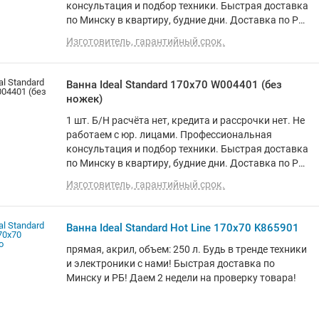
консультация и подбор техники. Быстрая доставка
по Минску в квартиру, будние дни. Доставка по РБ
до подъезда. Программа лояльности. Вежливый и
Изготовитель, гарантийный срок.
опытный персонал. О товаре: прямая, акрил,
объем: 274 л
Ванна Ideal Standard 170х70 W004401 (без
ножек)
1 шт. Б/Н расчёта нет, кредита и рассрочки нет. Не
работаем с юр. лицами. Профессиональная
консультация и подбор техники. Быстрая доставка
по Минску в квартиру, будние дни. Доставка по РБ
до подъезда. Программа лояльности. Вежливый и
Изготовитель, гарантийный срок.
опытный персонал. О товаре: прямая, акрил,
объем: 206 л
Ванна Ideal Standard Hot Line 170x70 K865901
прямая, акрил, объем: 250 л. Будь в тренде техники
и электроники с нами! Быстрая доставка по
Минску и РБ! Даем 2 недели на проверку товара!