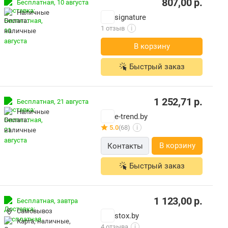
807,00
р.
Бесплатная,
10 августа
наличные
signature
1 отзыв
i
В корзину
Быстрый заказ
1 252,71
р.
Бесплатная,
21 августа
наличные
e-trend.by
5.0
(68)
i
В корзину
Контакты
Быстрый заказ
1 123,00
р.
Бесплатная,
завтра
Самовывоз
stox.by
карта, наличные,
4 отзыва
i