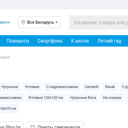
Вся Беларусь
Планшеты
Смартфоны
К школе
Летний гид
andard
Чугунные
Угловые
С гидромассажем
Cersanit
Ravak
С р
дромассажем
Угловые 120х120 см
Чугунные Roca
На ножках
160х70 см
на Shop.by
Пункты самовывоза