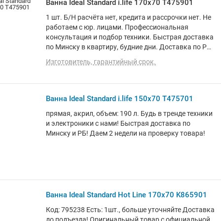
Ванна Ideal Standard i.life 170x70 T475901
1 шт. Б/Н расчёта нет, кредита и рассрочки нет. Не
работаем с юр. лицами. Профессиональная
консультация и подбор техники. Быстрая доставка
по Минску в квартиру, будние дни. Доставка по РБ
до подъезда. Программа лояльности. Вежливый и
Изготовитель, гарантийный срок.
опытный персонал. О товаре: прямая, акрил
Ванна Ideal Standard i.life 150x70 T475701
прямая, акрил, объем: 190 л. Будь в тренде техники
и электроники с нами! Быстрая доставка по
Минску и РБ! Даем 2 недели на проверку товара!
Ванна Ideal Standard Hot Line 170x70 K865901
Код: 795238 Есть: 1шт., больше уточняйте Доставка
до подъезда! Оригинальный товар с официальной