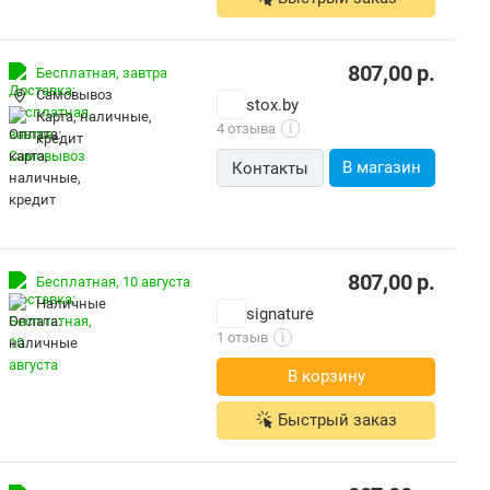
807,00
р.
Бесплатная,
завтра
Самовывоз
stox.by
карта, наличные,
4 отзыва
i
кредит
В магазин
Контакты
807,00
р.
Бесплатная,
10 августа
наличные
signature
1 отзыв
i
В корзину
Быстрый заказ