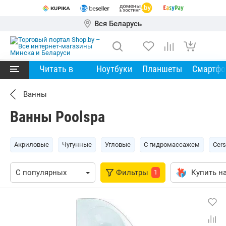
Вся Беларусь
Читать в
Ноутбуки
Планшеты
Смартф
Ванны
Ванны Poolspa
Акриловые
Чугунные
Угловые
С гидромассажем
Cers
Фильтры
Купить на
1