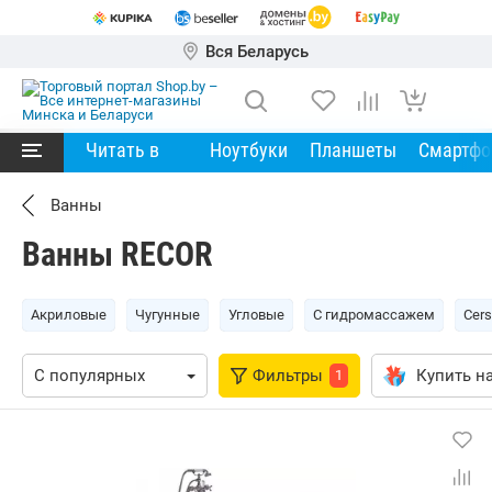
Вся Беларусь
Читать в
Ноутбуки
Планшеты
Смартф
Ванны
Ванны RECOR
Акриловые
Чугунные
Угловые
С гидромассажем
Cers
Фильтры
Купить на
1