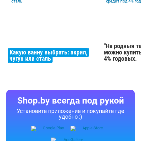
"На родныя т
Какую ванну выбрать: акрил,
можно купить
чугун или сталь
4% годовых.
Shop.by всегда под рукой
Установите приложение и покупайте где
удобно :)