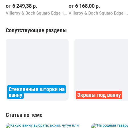
от
6 249,38
р.
от
6 168,00
р.
Villeroy & Boch Squaro Edge 12 180x80 UBQ180SQE2DV
Villeroy & Bo
Сопутствующие разделы
Стеклянные шторки на
ванну
Экраны под ванну
Статьи по теме