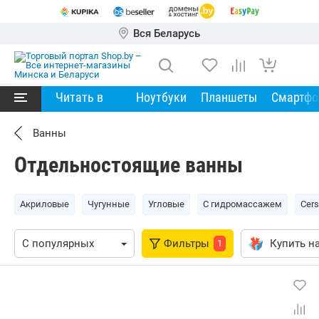
Вся Беларусь
Читать в
Ноутбуки
Планшеты
Смартф
Ванны
Отдельностоящие ванны
Акриловые
Чугунные
Угловые
С гидромассажем
Cers
Фильтры
Купить на
1