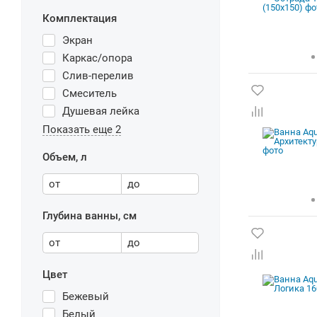
Комплектация
Экран
Каркас/опора
Слив-перелив
Смеситель
Душевая лейка
Показать еще 2
Объем, л
от
до
Глубина ванны, см
от
до
Цвет
Бежевый
Белый