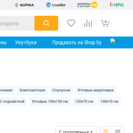
оны
Ноутбуки
Продавать на Shop.by
учками
Композитные
Стальные
Угловые акриловые
С подсветкой
Угловые 150х150 см
120х70 см
140х70 см
С популярных