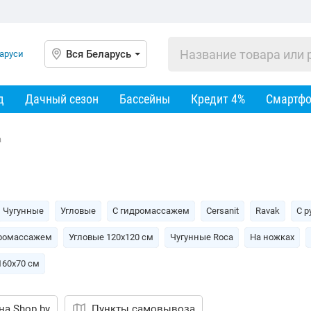
Вся Беларусь
д
Дачный сезон
Бассейны
Кредит 4%
Смартф
a
Чугунные
Угловые
С гидромассажем
Cersanit
Ravak
С р
дромассажем
Угловые 120х120 см
Чугунные Roca
На ножках
160х70 см
на Shop.by
Пункты самовывоза