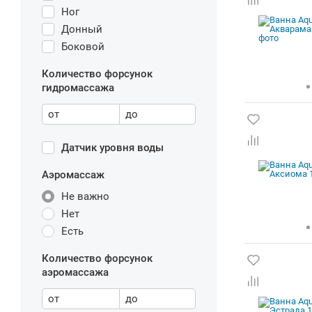
Ног
Донный
Боковой
Количество форсунок
гидромассажа
от
до
Датчик уровня воды
Аэромассаж
Не важно
Нет
Есть
Количество форсунок
аэромассажа
от
до