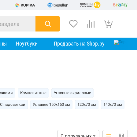
оны
Ноутбуки
Продавать на Shop.by
учками
Композитные
Угловые акриловые
С подсветкой
Угловые 150х150 см
120х70 см
140х70 см
С популярных