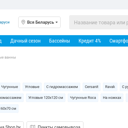
Вся Беларусь
д
Дачный сезон
Бассейны
Кредит 4%
Смартф
ые ванны
Чугунные
Угловые
С гидромассажем
Cersanit
Ravak
С р
дромассажем
Угловые 120х120 см
Чугунные Roca
На ножках
160х70 см
на Shop.by
Пункты самовывоза